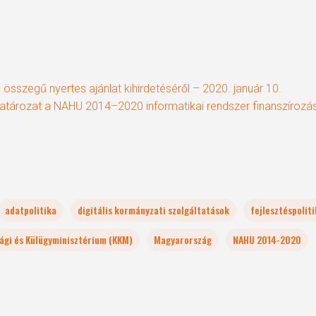
 összegű nyertes ajánlat kihirdetéséről – 2020. január 10.
 határozat a NAHU 2014–2020 informatikai rendszer finanszíroz
adatpolitika
digitális kormányzati szolgáltatások
fejlesztéspolit
ági és Külügyminisztérium (KKM)
Magyarország
NAHU 2014-2020