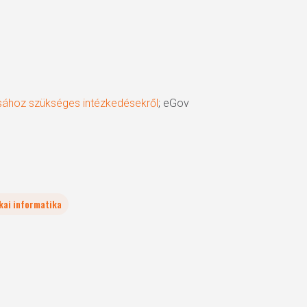
ásához szükséges intézkedésekről
; eGov
ikai informatika