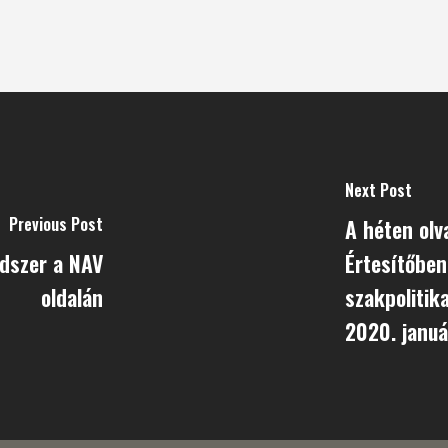
Next Post
Previous Post
A héten olv
ndszer a NAV
Értesítőben
oldalán
szakpolitik
2020. januá