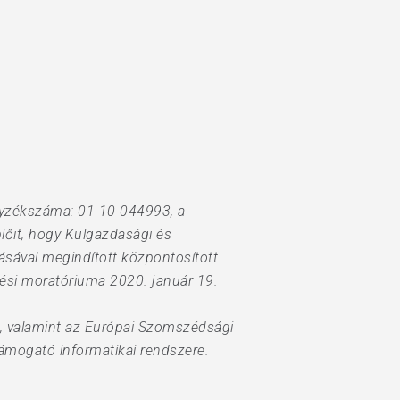
gyzékszáma: 01 10 044993, a
plőit, hogy Külgazdasági és
ásával megindított központosított
ötési moratóriuma 2020. január 19.
z, valamint az Európai Szomszédsági
ámogató informatikai rendszere.