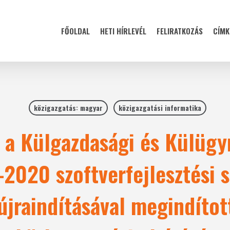
FŐOLDAL
HETI HÍRLEVÉL
FELIRATKOZÁS
CÍMK
közigazgatás: magyar
közigazgatási informatika
e a Külgazdasági és Külügy
2020 szoftverfejlesztési s
újraindításával megindítot