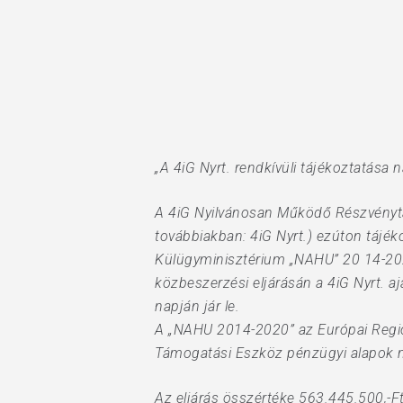
„A 4iG Nyrt. rendkívüli tájékoztatása
A 4iG Nyilvánosan Működő Részvénytá
továbbiakban: 4iG Nyrt.) ezúton tájéko
Külügyminisztérium „NAHU” 20 14-2020 
közbeszerzési eljárásán a 4iG Nyrt. a
napján jár le.
A „NAHU 2014-2020” az Európai Region
Támogatási Eszköz pénzügyi alapok m
Az eljárás összértéke 563.445.500,-F