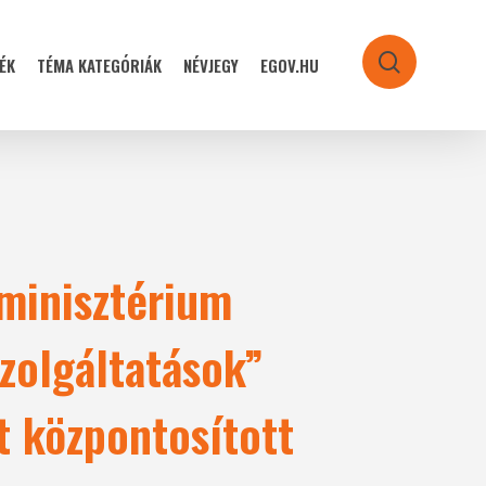
ÉK
TÉMA KATEGÓRIÁK
NÉVJEGY
EGOV.HU
search
minisztérium
zolgáltatások”
t központosított