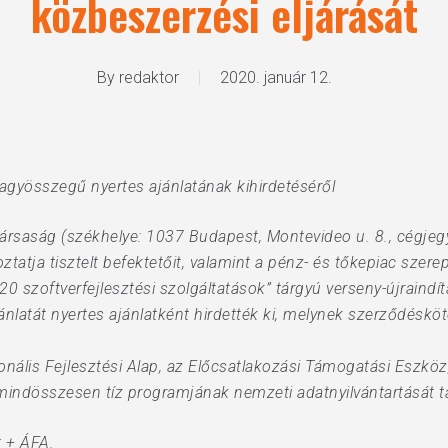
közbeszerzési eljárását
By
redaktor
2020. január 12.
 nagyösszegű nyertes ajánlatának kihirdetéséről
rsaság (székhelye: 1037 Budapest, Montevideo u. 8., cégje
ztatja tisztelt befektetőit, valamint a pénz- és tőkepiac szere
szoftverfejlesztési szolgáltatások” tárgyú verseny-újraindít
jánlatát nyertes ajánlatként hirdették ki, melynek szerződésk
ális Fejlesztési Alap, az Előcsatlakozási Támogatási Eszkö
indösszesen tíz programjának nemzeti adatnyilvántartását t
t + ÁFA.