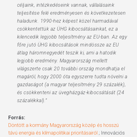
céljaink, intézkedéseink vannak, vállalásaink
teljesítése felé eredményesen és következetesen
haladunk. 1990-hez képest közel harmadával
csökkentettük az ÜHG kibocsátásainkat, ez a
kilencedik legjobb teljesítmény az EU-ban. Az egy
főre jutó ÜHG kibocsátások mindössze az EU
átlag háromnegyedét teszik ki, ami a hatodik
legjobb eredmény. Magyarország mellett
világszerte csak 20 további ország mondhatja el
magáról, hogy 2000 óta egyszerre tudta növelni a
gazdaságot (a magyar teljesítmény 29 százalék),
és csökkenteni az üvegházgáz-kibocsátását (24
százalékkal).”
Forrás:
Döntött a kormány Magyarország közép és hosszú
távú energia és klímapolitikai prioritásairól
; Innovációs