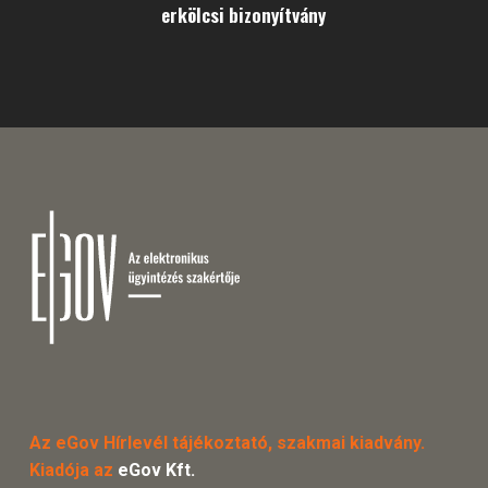
erkölcsi bizonyítvány
Az eGov Hírlevél tájékoztató, szakmai kiadvány.
Kiadója az
eGov Kft.