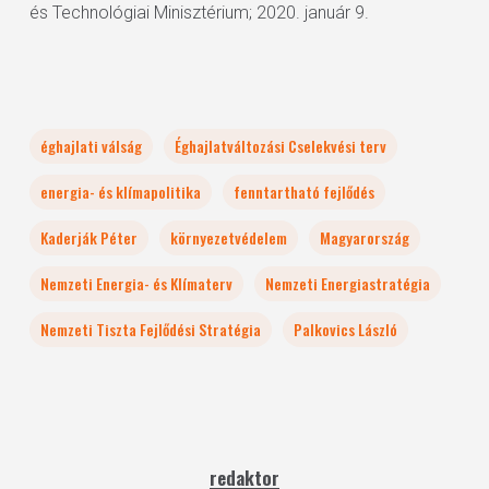
és Technológiai Minisztérium; 2020. január 9.
éghajlati válság
Éghajlatváltozási Cselekvési terv
energia- és klímapolitika
fenntartható fejlődés
Kaderják Péter
környezetvédelem
Magyarország
Nemzeti Energia- és Klímaterv
Nemzeti Energiastratégia
Nemzeti Tiszta Fejlődési Stratégia
Palkovics László
redaktor