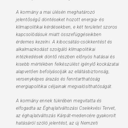
A kormány a mai ülésén meghatározó
jelentőségű döntéseket hozott energia- és
klímapolitikai kérdésekben, e két területet szoros
kapcsolódásuk miatt összefüggéseikben
érdemes kezelni. A kibocsátás-csökkentést és
alkalmazkodást szolgáló klímapolitikai
intézkedések döntő részben előnyös hatásai és
kisebb mértékben felkészülést igénylő kockázatai
alapvetően befolyásolják az ellátásbiztonság,
versenyképes árazás és fenntarthatóság
energiapolitikai céljainak megvalósíthatóságát.
A kormány ennek tükrében megvitatta és
elfogadta az Éghajlatváltozási Cselekvési Tervet,
az éghajlatváltozás Kárpát-medencére gyakorolt
hatásáról szóló jelentést, az új Nemzeti