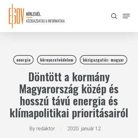
Skip
to
Menu
search
main
Close
content
Menu
energia
környezetvédelem
közigazgatás: magyar
Döntött a kormány
Magyarország közép és
hosszú távú energia és
klímapolitikai prioritásairól
By
redaktor
2020. január 12.