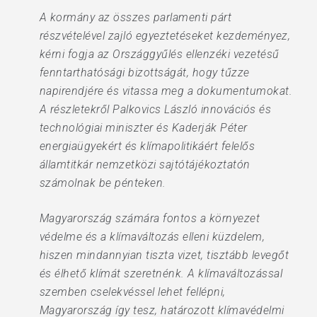
A kormány az összes parlamenti párt
részvételével zajló egyeztetéseket kezdeményez,
kérni fogja az Országgyűlés ellenzéki vezetésű
fenntarthatósági bizottságát, hogy tűzze
napirendjére és vitassa meg a dokumentumokat.
A részletekről Palkovics László innovációs és
technológiai miniszter és Kaderják Péter
energiaügyekért és klímapolitikáért felelős
államtitkár nemzetközi sajtótájékoztatón
számolnak be pénteken.
Magyarország számára fontos a környezet
védelme és a klímaváltozás elleni küzdelem,
hiszen mindannyian tiszta vizet, tisztább levegőt
és élhető klímát szeretnénk. A klímaváltozással
szemben cselekvéssel lehet fellépni,
Magyarország így tesz, határozott klímavédelmi