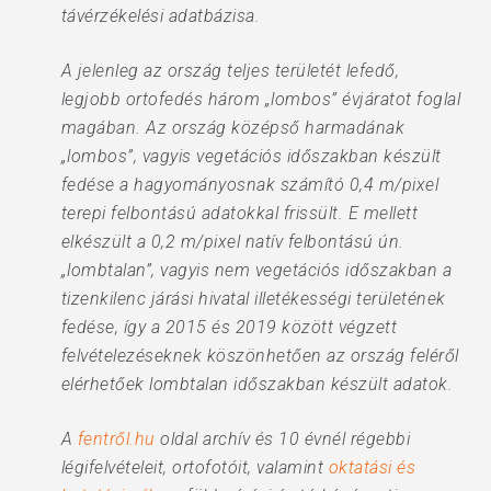
távérzékelési adatbázisa.
A jelenleg az ország teljes területét lefedő,
legjobb ortofedés három „lombos” évjáratot foglal
magában. Az ország középső harmadának
„lombos”, vagyis vegetációs időszakban készült
fedése a hagyományosnak számító 0,4 m/pixel
terepi felbontású adatokkal frissült. E mellett
elkészült a 0,2 m/pixel natív felbontású ún.
„lombtalan”, vagyis nem vegetációs időszakban a
tizenkilenc járási hivatal illetékességi területének
fedése, így a 2015 és 2019 között végzett
felvételezéseknek köszönhetően az ország feléről
elérhetőek lombtalan időszakban készült adatok.
A
fentről.hu
oldal archív és 10 évnél régebbi
légifelvételeit, ortofotóit, valamint
oktatási és