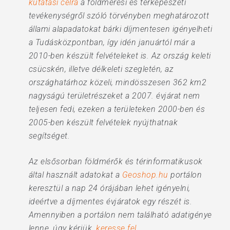
kutatási célra
a földmérési és térképészeti
tevékenységről szóló törvényben meghatározott
állami alapadatokat bárki díjmentesen igényelheti
a Tudásközpontban, így idén januártól már a
2010-ben készült felvételeket is. Az ország keleti
csücskén, illetve délkeleti szegletén, az
országhatárhoz közeli, mindösszesen 362 km2
nagyságú területrészeket a 2007. évjárat nem
teljesen fedi, ezeken a területeken 2000-ben és
2005-ben készült felvételek nyújthatnak
segítséget.
Az elsősorban földmérők és térinformatikusok
által használt adatokat a
Geoshop.hu
portálon
keresztül a nap 24 órájában lehet igényelni,
ideértve a díjmentes évjáratok egy részét is.
Amennyiben a portálon nem található adatigénye
lenne, úgy kérjük,
keresse fel