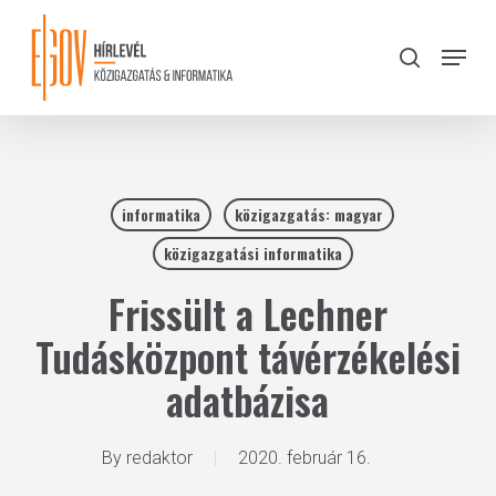
Skip
to
Menu
search
main
Close
content
Menu
informatika
közigazgatás: magyar
közigazgatási informatika
Frissült a Lechner
Tudásközpont távérzékelési
adatbázisa
By
redaktor
2020. február 16.