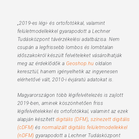
„2019-es légi- és ortofotókkal, valamint
felületmodellekkel gyarapodott a Lechner
Tudásközpont távérzékelési adatbázisa. Nem
csupán a legfrissebb lombos és lombtalan
időszakokról készült felvételeket vásárolhatják
meg az érdeklődők a
Geoshop.hu
oldalon
keresztül, hanem igényelhetik az ingyenesen
elérhetővé vált, 2010-i évjáratú adatokat is.
Magyarországon több légifelvételezés is zajlott
2019-ben, aminek köszönhetően friss
légifelvételekkel és ortofotókkal, valamint az ezek
alapján készített
digitális (DFM)
,
színezett digitális
(cDFM)
és
normalizált digitális felületmodellekkel
(nDFM)
gyarapodott a Lechner Tudásközpont