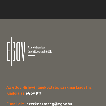
Az eGov Hírlevél tájékoztató, szakmai kiadvány.
Kiadója az
eGov Kft.
E-mail cím:
szerkesztoseg@egov.hu