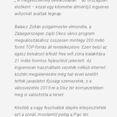
„ A megyeszékhely belvárosában – az országban
elsőként – közel egy kilométer átmérőjű ingyenes
wifizónát avattak tegnap.
Balaicz Zoltán polgármester elmondta, a
Zalaegerszegen zajló Okos város program
megvalósításához összesen mintegy 200 millió
forint TOP-forrás áll rendelkezésre. Ezen belül az
egész belvárost lefedő free wifi zóna kialakítása
21 millió forintos fejlesztést jelentett. Az
ingyenesen használható vezeték nélküli internet
köztéri megjelenésére még hat évvel ezelőtt
tettek javaslatot ifjúsági szervezetek, s a
városvezetés 2015-re a Dísz tér környezetében
meg is valósította a tervet.
Később a nagy fesztiválok idejére kiterjesztették
ezt a zónát, mostantól pedig a Piac tér,