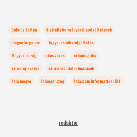
Balaicz Zoltán
digitális kormányzati szolgáltatások
idegenforgalom
ingyenes wifiszolgáltatás
Magyarország
okos város
urbanisztika
városfejlesztés
városi mobilalkalmazások
Zala megye
Zalaegerszeg
Zalaszám Informatikai Kft.
redaktor