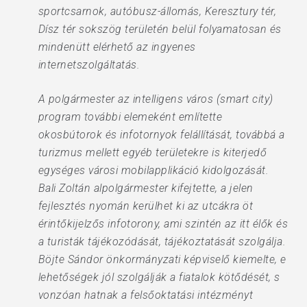
sportcsarnok, autóbusz-állomás, Keresztury tér,
Dísz tér sokszög területén belül folyamatosan és
mindenütt elérhető az ingyenes
internetszolgáltatás.
A polgármester az intel­li­gens város (smart city)
prog­ram további elemeként említette
okosbútorok és infotornyok felállítását, továbbá a
turizmus mellett egyéb területekre is kiterjedő
egységes városi mobilapplikáció kidolgozását.
Bali Zoltán alpolgármester kifejtette, a jelen
fejlesztés nyomán kerülhet ki az utcákra öt
érintőkijelzős info­torony, ami szintén az itt élők és
a turisták tájékozódását, tájékoztatását szolgálja.
Böjte Sándor önkormányzati képviselő kiemelte, e
lehetőségek jól szolgálják a fiatalok kötődését, s
vonzóan hatnak a felsőoktatási intézményt