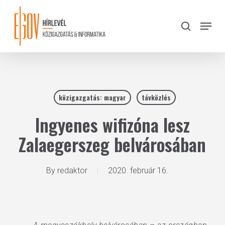
Skip
to
Menu
search
main
Close
content
Menu
közigazgatás: magyar
távközlés
Ingyenes wifizóna lesz
Zalaegerszeg belvárosában
By
redaktor
2020. február 16.