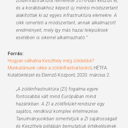
zöldinfrastruktúra felmérése 2016-ban készült el,
és a korábbiakhoz képest új mérési módszertant
alakítottak ki az egyes infrastruktúra elemekre. A
cikk ismerteti a módszertant, annak alkalmazott
eredményeit, mely így más hazai települések
esetében is sikerrel alkalmazható.”
Forrás:
Hogyan válhatna Keszthely még zöldebbé?
Munkatársunk cikke a zöldinfrastruktúráról
; HÉTFA
Kutatóintézet és Elemző Központ; 2020. március 2.
„A zöldinfrastruktúra (ZI) fogalma egyre
fontosabbá vált mind Európában mind
hazánkban. A ZI a zöldfelület-rendszer egy
sajátos, rendkívül komplex értelmezése.
Tanulmányunkban ismertetjük a ZI sajátosságait
és Keszthely példáján bemutatjuk értékelésének