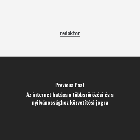
redaktor
Previous Post
Az internet hatása a többszörözési és a
nyilvánossághoz közvetítési jogra