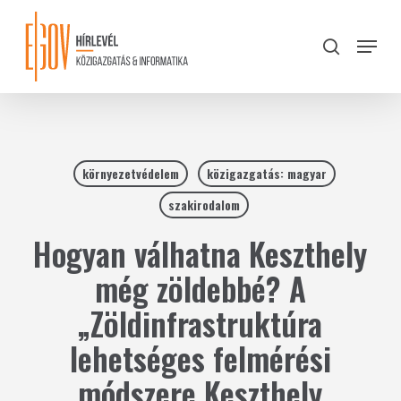
Skip
to
Menu
search
main
Close
content
Menu
környezetvédelem
közigazgatás: magyar
szakirodalom
Hogyan válhatna Keszthely
még zöldebbé? A
„Zöldinfrastruktúra
lehetséges felmérési
módszere Keszthely