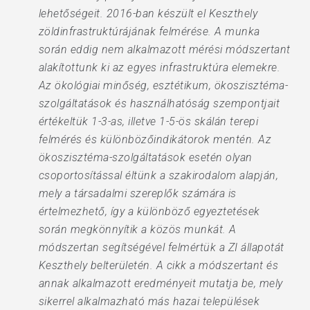
lehetőségeit. 2016-ban készült el Keszthely
zöldinfrastruktúrájának felmérése. A munka
során eddig nem alkalmazott mérési módszertant
alakítottunk ki az egyes infrastruktúra elemekre.
Az ökológiai minőség, esztétikum, ökoszisztéma-
szolgáltatások és használhatóság szempontjait
értékeltük 1-3-as, illetve 1-5-ös skálán terepi
felmérés és különbözőindikátorok mentén. Az
ökoszisztéma-szolgáltatások esetén olyan
csoportosítással éltünk a szakirodalom alapján,
mely a társadalmi szereplők számára is
értelmezhető, így a különböző egyeztetések
során megkönnyítik a közös munkát. A
módszertan segítségével felmértük a ZI állapotát
Keszthely belterületén. A cikk a módszertant és
annak alkalmazott eredményeit mutatja be, mely
sikerrel alkalmazható más hazai települések