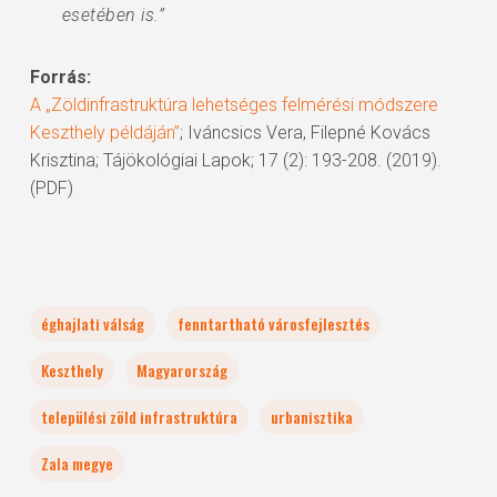
esetében is.”
Forrás:
A „Zöldinfrastruktúra lehetséges felmérési módszere
Keszthely példáján”
; Iváncsics Vera, Filepné Kovács
Krisztina; Tájökológiai Lapok; 17 (2): 193-208. (2019).
(PDF)
éghajlati válság
fenntartható városfejlesztés
Keszthely
Magyarország
települési zöld infrastruktúra
urbanisztika
Zala megye