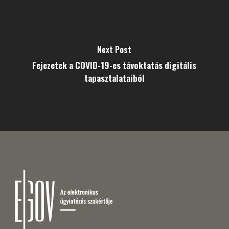
Next Post
Fejezetek a COVID-19-es távoktatás digitális
tapasztalataiból