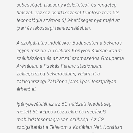
sebességet, alacsony késleltetést, és rengeteg
hálózati eszköz csatlakozását lehetővé tevő 5G
technológia számos új lehetőséget nyit majd az
ipari és lakossági felhasználásban.
A szolgáltatás induláskor Budapesten a belváros
egyes részein, a Telekom Könyves Kálmán körúti
székházában és az azzal szomszédos Groupama
Arénában, a Puskás Ferenc stadionban,
Zalaegerszeg belvárosában, valamint a
zalaegerszegi ZalaZone járműipari tesztpályán
érhető el.
Igénybevételéhez az 5G hálózati lefedettség
mellett 5G-képes készülékre és megfelelő
mobiladatcsomagra van szükség. Az 5G
szolgáltatást a Telekom a Korlátlan Net, Korlátlan