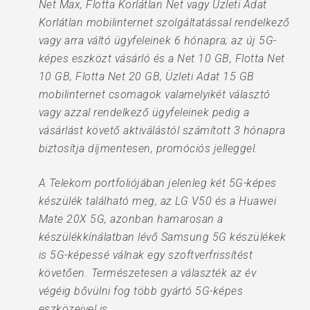
Net Max, Flotta Korlátlan Net vagy Üzleti Adat
Korlátlan mobilinternet szolgáltatással rendelkező
vagy arra váltó ügyfeleinek 6 hónapra; az új 5G-
képes eszközt vásárló és a Net 10 GB, Flotta Net
10 GB, Flotta Net 20 GB, Üzleti Adat 15 GB
mobilinternet csomagok valamelyikét választó
vagy azzal rendelkező ügyfeleinek pedig a
vásárlást követő aktiválástól számított 3 hónapra
biztosítja díjmentesen, promóciós jelleggel.
A Telekom portfoliójában jelenleg két 5G-képes
készülék található meg, az LG V50 és a Huawei
Mate 20X 5G, azonban hamarosan a
készülékkínálatban lévő Samsung 5G készülékek
is 5G-képessé válnak egy szoftverfrissítést
követően. Természetesen a választék az év
végéig bővülni fog több gyártó 5G-képes
eszközeivel is.