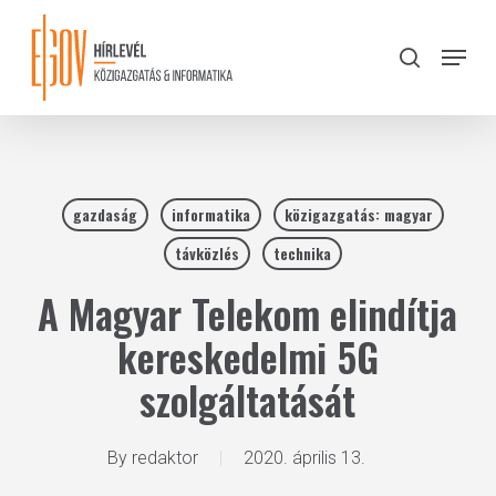
Skip
to
Menu
search
main
Close
content
Menu
gazdaság
informatika
közigazgatás: magyar
távközlés
technika
A Magyar Telekom elindítja
kereskedelmi 5G
szolgáltatását
By
redaktor
2020. április 13.