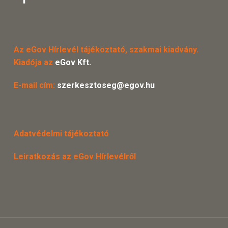
Az eGov Hírlevél tájékoztató, szakmai kiadvány.
Kiadója az
eGov Kft.
E-mail cím:
szerkesztoseg@egov.hu
Adatvédelmi tájékoztató
Leiratkozás az eGov Hírlevélről