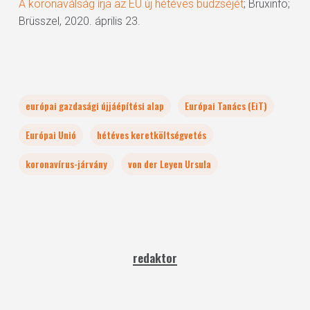
A koronaválság írja az EU új hétéves büdzséjét
; Bruxinfo;
Brüsszel, 2020. április 23.
európai gazdasági újjáépítési alap
Európai Tanács (EiT)
Európai Unió
hétéves keretköltségvetés
koronavírus-járvány
von der Leyen Ursula
redaktor