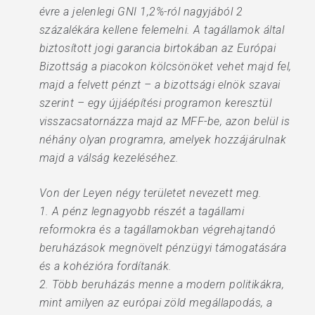
évre a jelenlegi GNI 1,2%-ról nagyjából 2
százalékára kellene felemelni. A tagállamok által
biztosított jogi garancia birtokában az Európai
Bizottság a piacokon kölcsönöket vehet majd fel,
majd a felvett pénzt – a bizottsági elnök szavai
szerint – egy újjáépítési programon keresztül
visszacsatornázza majd az MFF-be, azon belül is
néhány olyan programra, amelyek hozzájárulnak
majd a válság kezeléséhez.
Von der Leyen négy területet nevezett meg.
1. A pénz legnagyobb részét a tagállami
reformokra és a tagállamokban végrehajtandó
beruházások megnövelt pénzügyi támogatására
és a kohézióra fordítanák.
2. Több beruházás menne a modern politikákra,
mint amilyen az európai zöld megállapodás, a