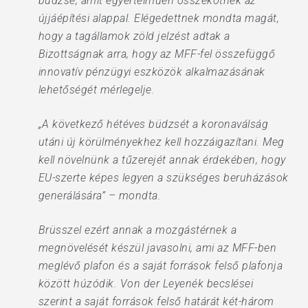
büdzsé, amit egyértelműen összekötnek az
újjáépítési alappal. Elégedettnek mondta magát,
hogy a tagállamok zöld jelzést adtak a
Bizottságnak arra, hogy az MFF-fel összefüggő
innovatív pénzügyi eszközök alkalmazásának
lehetőségét mérlegelje.
„A következő hétéves büdzsét a koronaválság
utáni új körülményekhez kell hozzáigazítani. Meg
kell növelnünk a tűzerejét annak érdekében, hogy
EU-szerte képes legyen a szükséges beruházások
generálására” – mondta.
Brüsszel ezért annak a mozgástérnek a
megnövelését készül javasolni, ami az MFF-ben
meglévő plafon és a saját források felső plafonja
között húzódik. Von der Leyenék becslései
szerint a saját források felső határát két-három