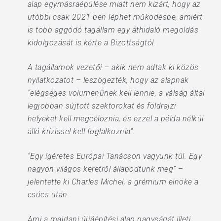
alap egymásraépülése miatt nem kizárt, hogy az
utóbbi csak 2021-ben léphet működésbe, amiért
is több aggódó tagállam egy áthidaló megoldás
kidolgozását is kérte a Bizottságtól.
A tagállamok vezetői – akik nem adtak ki közös
nyilatkozatot – leszögezték, hogy az alapnak
“elégséges volumenűnek kell lennie, a válság által
legjobban sújtott szektorokat és földrajzi
helyeket kell megcéloznia, és ezzel a példa nélkül
álló krízissel kell foglalkoznia”.
“Egy ígéretes Európai Tanácson vagyunk túl. Egy
nagyon világos keretről állapodtunk meg” –
jelentette ki Charles Michel, a grémium elnöke a
csúcs után.
Ami a majdani újjáépítési alap nagyságát illeti,