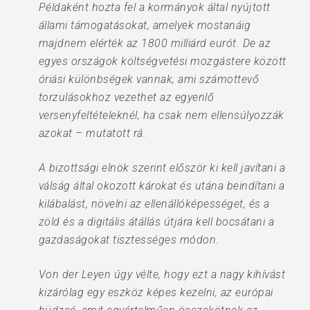
Példaként hozta fel a kormányok által nyújtott
állami támogatásokat, amelyek mostanáig
majdnem elérték az 1800 milliárd eurót. De az
egyes országok költségvetési mozgástere között
óriási különbségek vannak, ami számottevő
torzulásokhoz vezethet az egyenlő
versenyfeltételeknél, ha csak nem ellensúlyozzák
azokat – mutatott rá.
A bizottsági elnök szerint először ki kell javítani a
válság által okozott károkat és utána beindítani a
kilábalást, növelni az ellenállóképességet, és a
zöld és a digitális átállás útjára kell bocsátani a
gazdaságokat tisztességes módon.
Von der Leyen úgy vélte, hogy ezt a nagy kihívást
kizárólag egy eszköz képes kezelni, az európai