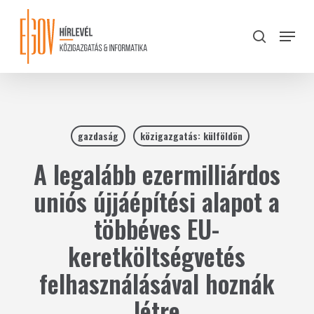
Skip
to
Menu
search
main
Close
content
Menu
gazdaság
közigazgatás: külföldön
A legalább ezermilliárdos
uniós újjáépítési alapot a
többéves EU-
keretköltségvetés
felhasználásával hoznák
létre