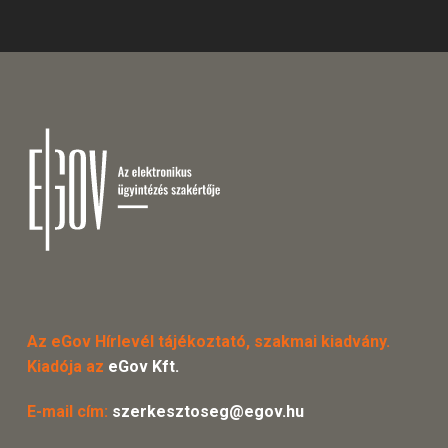
Az eGov Hírlevél tájékoztató, szakmai kiadvány.
Kiadója az
eGov Kft.
E-mail cím:
szerkesztoseg@egov.hu