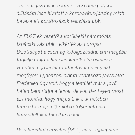
európai gazdaság gyors növekedési pályára
állítására lesz hivatott a koronavírus-járvány miatt
bevezetett korlátozások feloldása után.
Az EU27-ek vezetői a körülbelül háromórás
tanácskozás után felkérték az Európai
Bizottságot a csomag kidolgozására, ami magába
foglalja majd a hétéves keretköltségvetésre
vonatkozó javaslat módosítását és egy azt
megfejelő újjáépítési alapra vonatkozó javaslatot.
Eredetileg úgy volt, hogy a testület már a jövő
héten bemutatja a tervet, de von der Leyen most
azt mondta, hogy május 2-ik-3-ik hetében
terjesztik majd elő miután folyamatosan
konzultáltak a tagállamokkal.
De a keretköltségvetés (MFF) és az újjáépítési