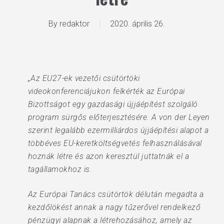
By
redaktor
2020. április 26.
„Az EU27-ek vezetői csütörtöki
videokonferenciájukon felkérték az Európai
Bizottságot egy gazdasági újjáépítést szolgáló
program sürgős előterjesztésére. A von der Leyen
szerint legalább ezermilliárdos újjáépítési alapot a
többéves EU-keretköltségvetés felhasználásával
hoznák létre és azon keresztül juttatnák el a
tagállamokhoz is.
Az Európai Tanács csütörtök délután megadta a
kezdőlökést annak a nagy tűzerővel rendelkező
pénzügyi alapnak a létrehozásához, amely az