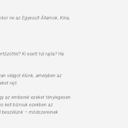
kkor ne az Egyesült Államok, Kína,
tőzöttel? Ki esett túl rajta? Ha
yan világot élünk, amelyben az
ket rejt.
gy az emberek ezeket ténylegesen
is kell bízniuk ezekben az
ől beszélünk – módszereinek