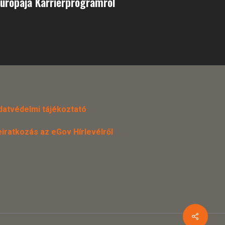
urópája Karrierprogramról
datvédelmi tájékoztató
eiratkozás az eGov Hírlevélről