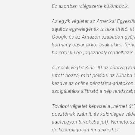
Ez azonban világszerte különbözik.
Az egyik végletet az Amerikai Egyesült
sajátos egyvelegének is tekinthető: i
Google és az Amazon szabadon gyűjti a
kormány ugyanakkor csak akkor férhet 
ha erről külön jogszabály rendelkezik
A másik véglet Kína. Itt az adatvagyon
jutott hozzá, mint például az Alibaba
kezdve az online pénztárca-adatokon 
szolgálatába állítható a nép rendszabá
További végletet képvisel a „német út
posztónak számít, és különleges védelm
adatvagyon birtokába jut). Németorszá
de kizárólagosan rendelkezhet.