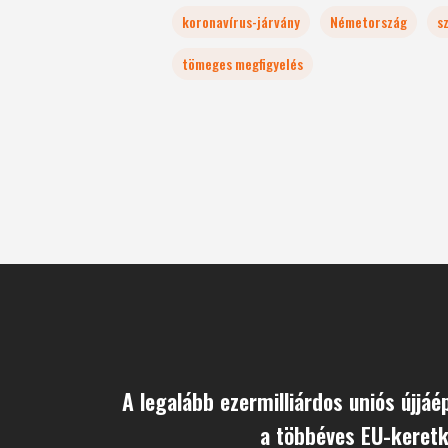
koronavírus-járvány
Németország
s
tömeges megfigyelés
A legalább ezermilliárdos uniós újjáé
a többéves EU-keretk