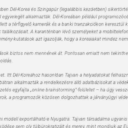
sben Dél-Korea és Szingapúr (legalábbis kezdetben) sikertört
ell egyvelegét alkalmazták. Dél-Koreában például programozóc
ett a térfigyelő kamerák és a banki tranzakciókon keresztül
 találkozásait. A karanténban lévő személyeket a mobiltelefon
emény-kutatások azt igazolják, hogy a koreaiakat mindez nem
sok biztos nem mennének át. Pontosan emiatt nem tekinthe
oldás.
. Itt Dél-Koreához hasonlóan Tajvan a helyadatokat felhaszná
bátran alkalmazták a rendelkezésre álló adatbázisokat a véd
zetés egyfajta „online brainstorming”-felületet – ha úgy vess
lgárok, a programozók közösen dolgozhattak a járványügyi véd
ani modell exportálható-e Nyugatra. Tajvan társadalma ugyan
ödése sem oly túlbürokratizált és merev, mint mondjuk az Eur