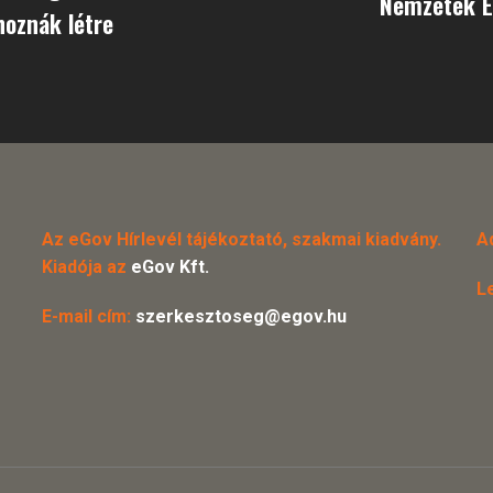
Nemzetek E
hoznák létre
Az eGov Hírlevél tájékoztató, szakmai kiadvány.
A
Kiadója az
eGov Kft.
L
E-mail cím:
szerkesztoseg@egov.hu