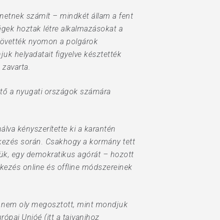
énetnek számít – mindkét állam a fent
égek hoztak létre alkalmazásokat a
 követték nyomon a polgárok
juk helyadatait figyelve késztették
 zavarta.
tő a nyugati országok számára
lva kényszerítette ki a karantén
ekezés során. Csakhogy a kormány tett
zük, egy demokratikus agórát – hozott
ekezés online és offline módszereinek
is nem oly megosztott, mint mondjuk
ópai Unióé (itt a tajvanihoz