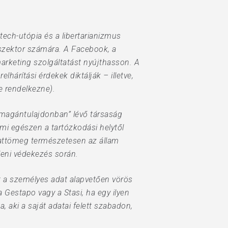
tech-utópia és a libertarianizmus
t szektor számára. A Facebook, a
arketing szolgáltatást nyújthasson. A
árítási érdekek diktálják – illetve,
e rendelkezne).
n „magántulajdonban” lévő társaság
mi egészen a tartózkodási helytől
dattömeg természetesen az állam
lleni védekezés során.
tt a személyes adat alapvetően vörös
a Gestapo vagy a Stasi, ha egy ilyen
 aki a saját adatai felett szabadon,