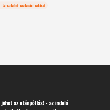
 -- társadalmi-gazdasági hatásai
 jöhet az utánpótlás! - az induló