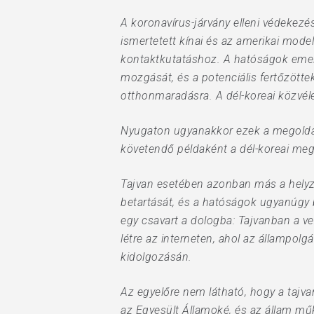
A koronavírus-járvány elleni védekezé
ismertetett kínai és az amerikai mod
kontaktkutatáshoz. A hatóságok emell
mozgását, és a potenciális fertőzöttek
otthonmaradásra. A dél-koreai közvél
Nyugaton ugyanakkor ezek a megoldá
követendő példaként a dél-koreai meg
Tajvan esetében azonban más a helyzet
betartását, és a hatóságok ugyanúgy 
egy csavart a dologba: Tajvanban a ve
létre az interneten, ahol az állampo
kidolgozásán.
Az egyelőre nem látható, hogy a tajv
az Egyesült Államoké, és az állam műk