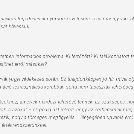
ronavírus terjedésének nyomon követésére, s ha már így van, a
sát kövessük.
etben információs probléma: Ki fertőzött? Ki találkozhatott fer
tesíthet erről másokat?
rványügyi védekezés során. Ez tulajdonképpen jó hír, mivel ol
rmáció felhasználása korábban soha nem tapasztalt lehetősége
ásokhoz, amelyek mindezt lehetővé tennék, az szükséges, ho
ják is azokat – ez pedig azt jelenti, hogy az embereknek meg 
kezik, hogy a tömeges megfigyelés – lényegében ugyanis err
 értékrendszerünkkel.