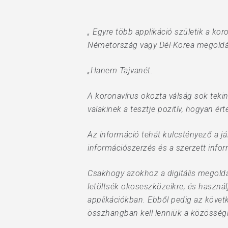
„ Egyre több applikáció születik a ko
Németország vagy Dél-Korea megoldá
„Hanem Tajvanét.
Hit enter to search or ESC to close
A koronavírus okozta válság sok tekint
valakinek a tesztje pozitív, hogyan ér
Az információ tehát kulcstényező a já
információszerzés és a szerzett info
Csakhogy azokhoz a digitális megold
letöltsék okoseszközeikre, és használ
applikációkban. Ebből pedig az követ
összhangban kell lenniük a közösségi