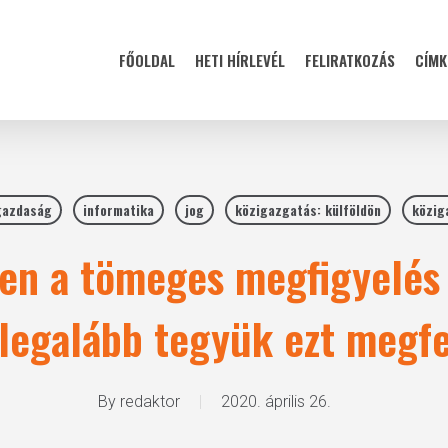
FŐOLDAL
HETI HÍRLEVÉL
FELIRATKOZÁS
CÍMK
gazdaság
informatika
jog
közigazgatás: külföldön
közig
n a tömeges megfigyelés 
 legalább tegyük ezt megf
By
redaktor
2020. április 26.