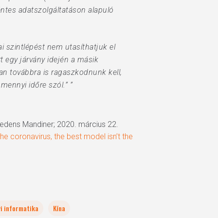
éntes adatszolgáltatáson alapuló
i szintlépést nem utasíthatjuk el
 egy járvány idején a másik
n továbbra is ragaszkodnunk kell,
mennyi időre szól.” ”
cedens Mandiner; 2020. március 22.
he coronavirus, the best model isn’t the
i informatika
Kína