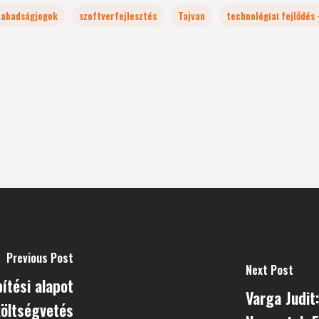
zabadságjogok
szoftverfejlesztés
Tajvan
technológiai fejlődés
Previous Post
Next Post
pítési alapot
Varga Judit:
öltségvetés