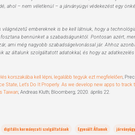
dé, ahol – nem véletlenül – a járványügyi védekezést egy önk
 világnézetű embereknek is be kell látniuk, hogy a technológia
fosztana bennünket a szabadságunktól. Pontosan azért, mert
 zár, ami még nagyobb szabadságelvonással jár. Ahhoz azonba
k az általunk szolgáltatott adatokkal, és hogy az adatkezelés 
 korszakába kell lépni, legalább tegyük ezt megfelelően
; Pre
nce State, Let’s Do It Properly. As we develop new apps to track t
’s Taiwan
; Andreas Kluth; Bloomberg; 2020. április 22.
digitális kormányzati szolgáltatások
Egyesült Államok
járványügy