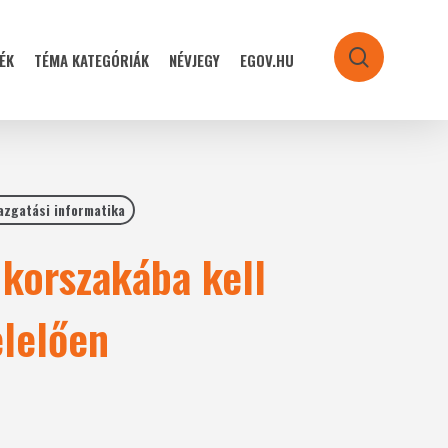
ÉK
TÉMA KATEGÓRIÁK
NÉVJEGY
EGOV.HU
search
azgatási informatika
korszakába kell
elelően