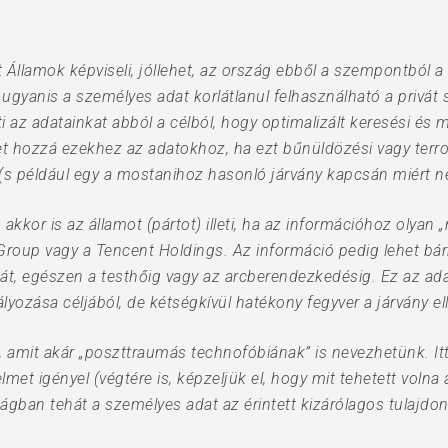
 Államok képviseli, jóllehet, az ország ebből a szempontból a 
tt ugyanis a személyes adat korlátlanul felhasználható a privá
z adatainkat abból a célból, hogy optimalizált keresési és m
hozzá ezekhez az adatokhoz, ha ezt bűnüldözési vagy terrorelh
 (s például egy a mostanihoz hasonló járvány kapcsán miért n
 akkor is az államot (pártot) illeti, ha az információhoz olya
 Group vagy a Tencent Holdings. Az információ pedig lehet bár
át, egészen a testhőig vagy az arcberendezkedésig. Ez az a
lyozása céljából, de kétségkívül hatékony fegyver a járvány e
”, amit akár „poszttraumás technofóbiának” is nevezhetünk. I
et igényel (végtére is, képzeljük el, hogy mit tehetett volna 
gban tehát a személyes adat az érintett kizárólagos tulajdona,