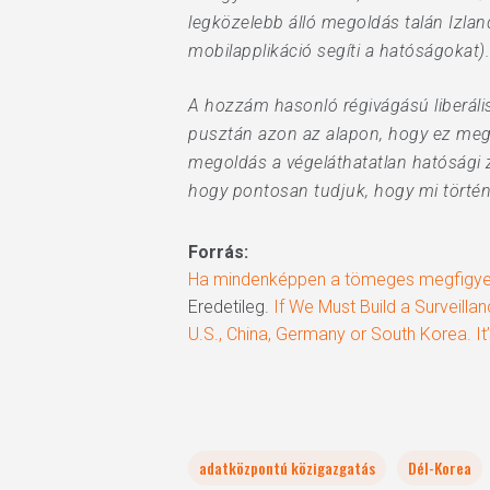
legközelebb álló megoldás talán Izlan
mobilapplikáció segíti a hatóságokat).
A hozzám hasonló régivágású liberális
pusztán azon az alapon, hogy ez meg
megoldás a végeláthatatlan hatósági
hogy pontosan tudjuk, hogy mi történi
Forrás:
Ha mindenképpen a tömeges megfigyelés
Eredetileg.
If We Must Build a Surveilla
U.S., China, Germany or South Korea. It
adatközpontú közigazgatás
Dél-Korea