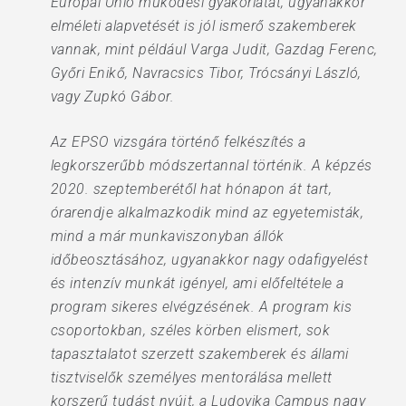
Európai Unió működési gyakorlatát, ugyanakkor
elméleti alapvetését is jól ismerő szakemberek
vannak, mint például Varga Judit, Gazdag Ferenc,
Győri Enikő, Navracsics Tibor, Trócsányi László,
vagy Zupkó Gábor.
Az EPSO vizsgára történő felkészítés a
legkorszerűbb módszertannal történik. A képzés
2020. szeptemberétől hat hónapon át tart,
órarendje alkalmazkodik mind az egyetemisták,
mind a már munkaviszonyban állók
időbeosztásához, ugyanakkor nagy odafigyelést
és intenzív munkát igényel, ami előfeltétele a
program sikeres elvégzésének. A program kis
csoportokban, széles körben elismert, sok
tapasztalatot szerzett szakemberek és állami
tisztviselők személyes mentorálása mellett
korszerű tudást nyújt, a Ludovika Campus nagy