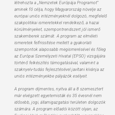
létrehozta a „Nemzetek Európája Programot”
aminek fő célja, hogy Magyarország növelje az
európai uniós intézményeknél dolgozó, megfelelő
szakpolitikai ismeretekkel rendelkező, a hazai
körülményeket, szempontrendszert jól ismerő
szakemberek számát. A program az elméleti
ismeretek felfrissítése mellett a gyakorlati
szempontok alaposabb megismerésével és főleg
az Európai Személyzeti Hivatal (EPSO) vizsgájára
történő felkészítés támogatásával, valamint a
szaknyelv-tudás fejlesztésével javítani kívánja az
uniós intézményekbe pályázók esélyeit.
A program díjmentes, nyitva áll a 8 szemesztert
már elvégzett egyetemisták és 35 évesnél nem
idősebb, jogi, államigazgatási területen dolgozók
számára. A program előadói között olyan, az