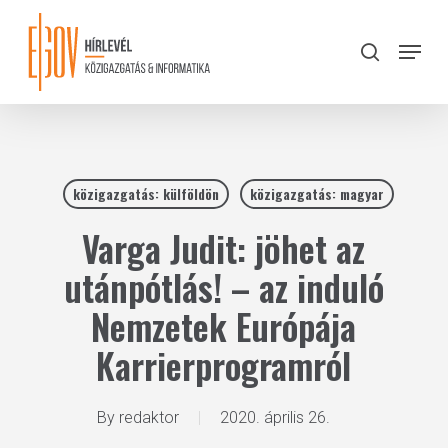
Skip
to
Menu
search
main
Close
content
Menu
közigazgatás: külföldön
közigazgatás: magyar
Varga Judit: jöhet az
utánpótlás! – az induló
Nemzetek Európája
Karrierprogramról
By
redaktor
2020. április 26.