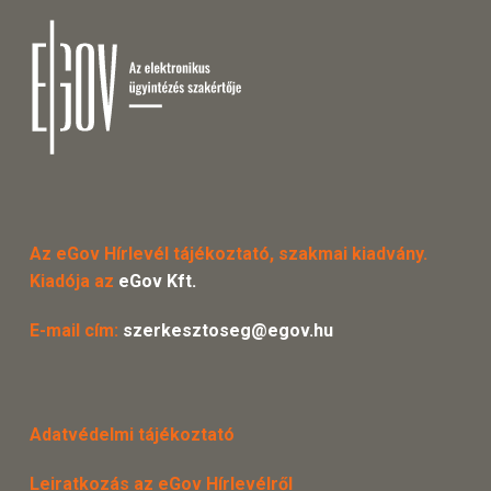
Az eGov Hírlevél tájékoztató, szakmai kiadvány.
Kiadója az
eGov Kft.
E-mail cím:
szerkesztoseg@egov.hu
Adatvédelmi tájékoztató
Leiratkozás az eGov Hírlevélről