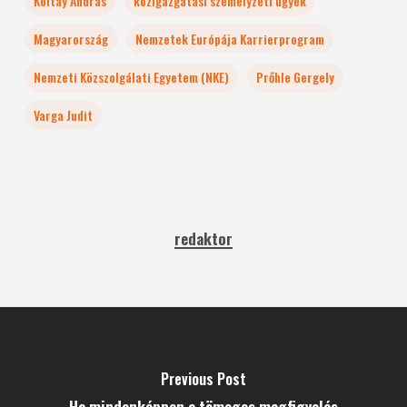
Koltay András
közigazgatási személyzeti ügyek
Magyarország
Nemzetek Európája Karrierprogram
Nemzeti Közszolgálati Egyetem (NKE)
Prőhle Gergely
Varga Judit
redaktor
Previous Post
Ha mindenképpen a tömeges megfigyelés