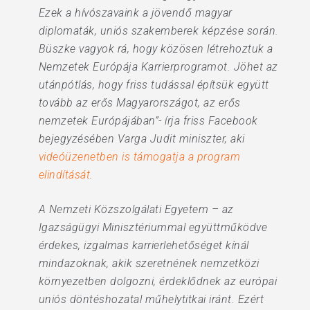
Ezek a hívószavaink a jövendő magyar
diplomaták, uniós szakemberek képzése során.
Büszke vagyok rá, hogy közösen létrehoztuk a
Nemzetek Európája Karrierprogramot. Jöhet az
utánpótlás, hogy friss tudással építsük együtt
tovább az erős Magyarországot, az erős
nemzetek Európájában”- írja friss Facebook
bejegyzésében Varga Judit miniszter, aki
videóüzenetben is támogatja a program
elindítását
.
A Nemzeti Közszolgálati Egyetem – az
Igazságügyi Minisztériummal együttműködve
érdekes, izgalmas karrierlehetőséget kínál
mindazoknak, akik szeretnének nemzetközi
környezetben dolgozni, érdeklődnek az európai
uniós döntéshozatal műhelytitkai iránt. Ezért