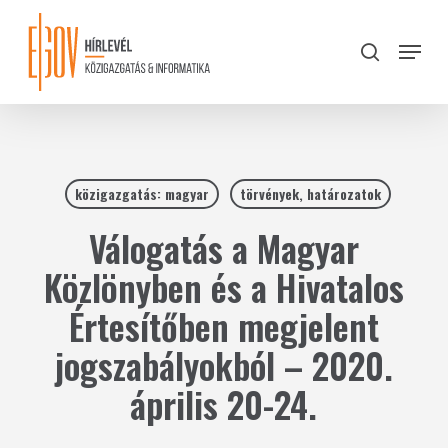
Skip
to
Menu
search
main
Close
content
Menu
közigazgatás: magyar
törvények, határozatok
Válogatás a Magyar
Közlönyben és a Hivatalos
Értesítőben megjelent
jogszabályokból – 2020.
április 20-24.