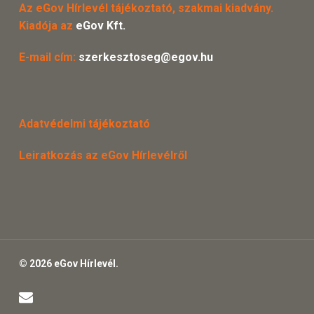
Az eGov Hírlevél tájékoztató, szakmai kiadvány.
Kiadója az
eGov Kft.
E-mail cím:
szerkesztoseg@egov.hu
Adatvédelmi tájékoztató
Leiratkozás az eGov Hírlevélről
© 2026 eGov Hírlevél.
email