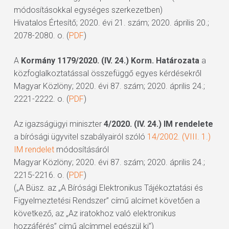
módosításokkal egységes szerkezetben)
Hivatalos Értesítő; 2020. évi 21. szám; 2020. április 20.;
2078-2080. o. (
PDF
)
A
Kormány 1179/2020. (IV. 24.) Korm. Határozata
a
közfoglalkoztatással összefüggő egyes kérdésekről
Magyar Közlöny; 2020. évi 87. szám; 2020. április 24.;
2221-2222. o. (
PDF
)
Az igazságügyi miniszter
4/2020. (IV. 24.) IM rendelete
a bírósági ügyvitel szabályairól szóló
14/2002. (VIII. 1.)
IM rendelet
módosításáról
Magyar Közlöny; 2020. évi 87. szám; 2020. április 24.;
2215-2216. o. (
PDF
)
(„A Büsz. az „A Bírósági Elektronikus Tájékoztatási és
Figyelmeztetési Rendszer” című alcímet követően a
következő, az „Az iratokhoz való elektronikus
hozzáférés” című alcímmel egészül ki”)