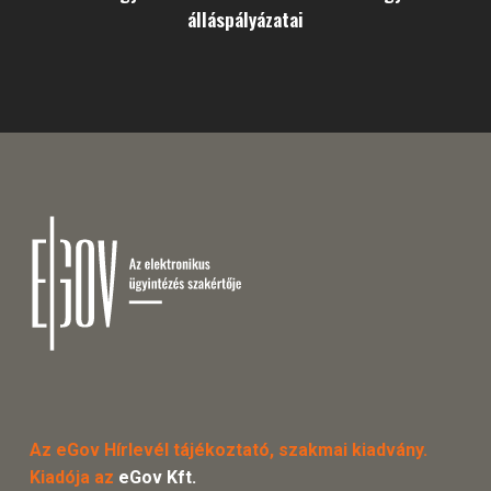
álláspályázatai
Az eGov Hírlevél tájékoztató, szakmai kiadvány.
Kiadója az
eGov Kft.