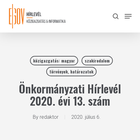
Skip
to
Menu
search
main
Close
content
Menu
közigazgatás: magyar
szakirodalom
törvények, határozatok
Önkormányzati Hírlevél
2020. évi 13. szám
By
redaktor
2020. július 6.