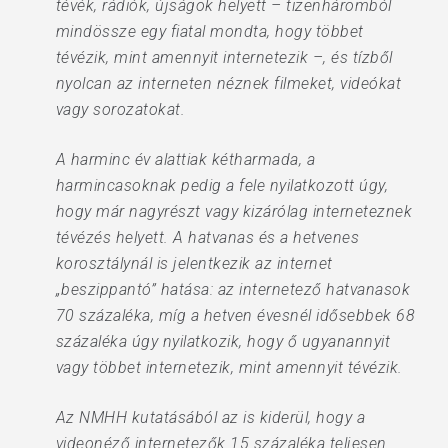
tévék, rádiók, újságok helyett – tizenháromból
mindössze egy fiatal mondta, hogy többet
tévézik, mint amennyit internetezik –, és tízből
nyolcan az interneten néznek filmeket, videókat
vagy sorozatokat.
A harminc év alattiak kétharmada, a
harmincasoknak pedig a fele nyilatkozott úgy,
hogy már nagyrészt vagy kizárólag interneteznek
tévézés helyett. A hatvanas és a hetvenes
korosztálynál is jelentkezik az internet
„beszippantó” hatása: az internetező hatvanasok
70 százaléka, míg a hetven évesnél idősebbek 68
százaléka úgy nyilatkozik, hogy ő ugyanannyit
vagy többet internetezik, mint amennyit tévézik.
Az NMHH kutatásából az is kiderül, hogy a
videonéző internetezők 15 százaléka teljesen