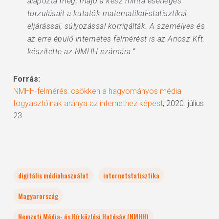
alapozta meg, majd a kész minta esetleges
torzulásait a kutatók matematikai-statisztikai
eljárással, súlyozással korrigálták. A személyes és
az erre épülő internetes felmérést is az Ariosz Kft.
készítette az NMHH számára.”
Forrás:
NMHH-felmérés: csökken a hagyományos média
fogyasztóinak aránya az internethez képest
; 2020. július
23.
digitális médiahasználat
internetstatisztika
Magyarország
Nemzeti Média- és Hírközlési Hatóság (NMHH)