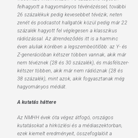
felhagyott a hagyományos tévénézéssel, további
26 százalékuk pedig kevesebbet tévézik; neten
zenét és podcastot hallgatók közül pedig már 22
százalék hagyott fel véglegesen a klasszikus
rádiózással. Az átrendeződés itt is a harminc
éven aluliak körében a legszembeötlőbb: az Y- és
Z-generációban kétszer többen vannak, akik már
nem tévéznek (28 és 30 százalék), és másfélszer-
kétszer többen, akik már nem rádióznak (28 és
38 százalék), mint azok, akik fogyasztanak még
hagyományos médiát.
A kutatás háttere
Az NMHH évek óta végez átfogó, országos
kutatásokat a hírközlési és a médiaszektorban,
ezek kiemelt eredményeit, összefoglalóit a