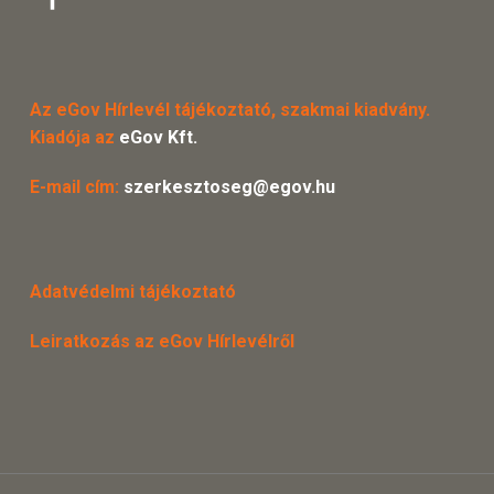
Az eGov Hírlevél tájékoztató, szakmai kiadvány.
Kiadója az
eGov Kft.
E-mail cím:
szerkesztoseg@egov.hu
Adatvédelmi tájékoztató
Leiratkozás az eGov Hírlevélről