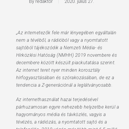
By
redaktor
2020. július 27.
„Az internetezők fele már lényegében egyáltalán
nem a tévéből, a rádióból vagy a nyomtatott
sajtóból tájékozódik a Nemzeti Média- és
Hírközlési Hatóság (NMHH) 2019 novembere és
decembere között készült piackutatása szerint.
Az internet teret nyer minden korosztály
hírfogyasztásában és szórakozásában, de ez a
tendencia a Z-generációnál a leglátványosabb.
Az internethasználat hazai terjedésével
párhuzamosan egyre nehezebb helyzetbe kerül a
hagyományos média és távközlés, vagyis a
tévézés, a rádiózás, a nyomtatott sajtó és a