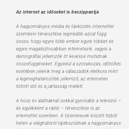
Az internet az időseket is beszippantja
A hagyományos média és távközlés internettel
szembeni térvesztése leginkább azzal függ
össze, hogy egyre több ember egyre többet és
egyre magabiztosabban internetezik, vagyis a
demográfiai jellemzők itt kevéssé mutatnak
összefüggéseket. Egyedül a szórakozás, időtöltés
esetében jelenik meg a válaszadók életkora mint
a legmeghatározóbb jellemző, az interneten
töltött idő és a jártasság mellett.
A húsz év alattiaknál sokkal gyorsabb a televízió –
és egyébként a rádió – térvesztése is az
internettel szemben. A tizenévesek között tízből
heten a világhálóról tájékozódnak a hagyományos