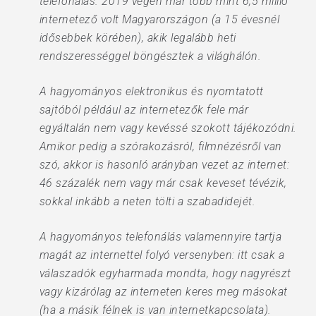
telefonálás. 2019 végén már több mint 6,5 millió
internetező volt Magyarországon (a 15 évesnél
idősebbek körében), akik legalább heti
rendszerességgel böngésztek a világhálón.
A hagyományos elektronikus és nyomtatott
sajtóból például az internetezők fele már
egyáltalán nem vagy kevéssé szokott tájékozódni.
Amikor pedig a szórakozásról, filmnézésről van
szó, akkor is hasonló arányban vezet az internet:
46 százalék nem vagy már csak keveset tévézik,
sokkal inkább a neten tölti a szabadidejét.
A hagyományos telefonálás valamennyire tartja
magát az internettel folyó versenyben: itt csak a
válaszadók egyharmada mondta, hogy nagyrészt
vagy kizárólag az interneten keres meg másokat
(ha a másik félnek is van internetkapcsolata).