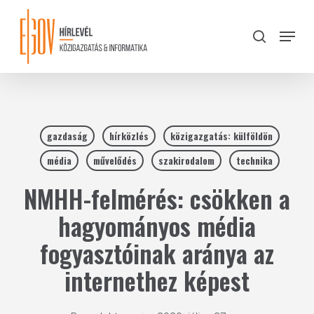
Skip
to
Menu
search
main
Close
content
Menu
gazdaság
hírközlés
közigazgatás: külföldön
média
művelődés
szakirodalom
technika
NMHH-felmérés: csökken a
hagyományos média
fogyasztóinak aránya az
internethez képest