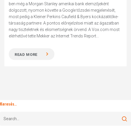
ben még a Morgan Stanley amerikai bank elemzőjeként
dolgozott, nyomon követte a Google tőzsdei megjelenését,
most pedig a Kleiner Perkins Caufield & Byers kockázatitőke-
társaság partnere. A pontos előrejelzései miatt az ágazatban
nagy tiszteletnek és elismertségnek örvend. A Vox.com most
elérhetővé tette Mekker az Internet Trends Report...
READ MORE
Keresés..