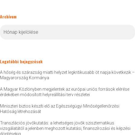
Archívum
Archívum
Legutóbbi bejegyzések
A hőség és szárazság miatti helyzet legkritikusabb öt napja következik –
Magyarország Kormánya
A Magyar Közlönyben megjelentek az európai uniós források elérése
érdekében módosított helyreállítási terv részletei
Miniszteri biztos készíti elő az Egészségügyi Minőségellenőrzési
Hatóság létrehozását
Transzlációs jövőkutatás: a lehetséges jövők szisztematikus
vizsgálatától a jelenben meghozott kutatási, finanszírozási és képzési
döntésekig