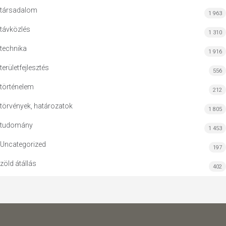
társadalom
1 963
távközlés
1 310
technika
1 916
területfejlesztés
556
történelem
212
törvények, határozatok
1 805
tudomány
1 453
Uncategorized
197
zöld átállás
402