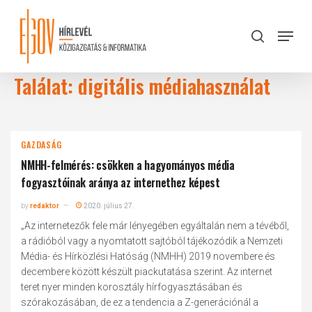
Skip
to
Menu
search
main
Close
content
Menu
Találat: digitális médiahasználat
GAZDASÁG
NMHH-felmérés: csökken a hagyományos média
fogyasztóinak aránya az internethez képest
by
redaktor
2020. július 27.
„Az internetezők fele már lényegében egyáltalán nem a tévéből,
a rádióból vagy a nyomtatott sajtóból tájékozódik a Nemzeti
Média- és Hírközlési Hatóság (NMHH) 2019 novembere és
decembere között készült piackutatása szerint. Az internet
teret nyer minden korosztály hírfogyasztásában és
szórakozásában, de ez a tendencia a Z-generációnál a