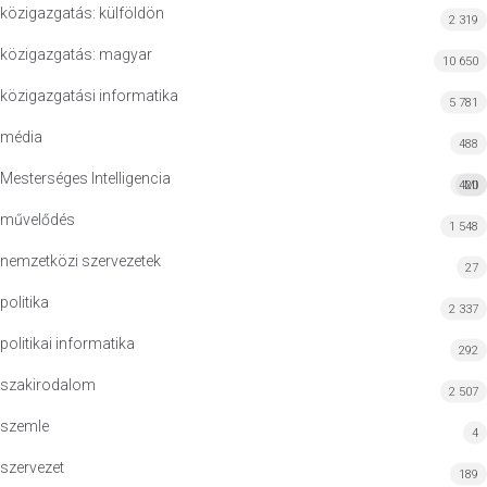
közigazgatás: külföldön
2 319
közigazgatás: magyar
10 650
közigazgatási informatika
5 781
média
488
Mesterséges Intelligencia
420
MI
művelődés
1 548
nemzetközi szervezetek
27
politika
2 337
politikai informatika
292
szakirodalom
2 507
szemle
4
szervezet
189