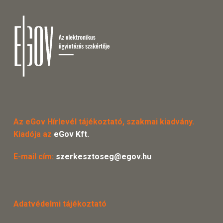
Az eGov Hírlevél tájékoztató, szakmai kiadvány.
Kiadója az
eGov Kft.
E-mail cím:
szerkesztoseg@egov.hu
Adatvédelmi tájékoztató