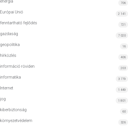
energia
706
Európai Unió
2 141
fenntartható fejlődés
721
gazdaság
7 020
geopolitika
16
hírközlés
406
információ röviden
203
informatika
3 779
Internet
1 449
jog
1 801
kiberbiztonság
60
környezetvédelem
326