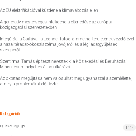
Az EU elektrifikációval küzdene a klímaváltozás ellen
A generatív mesterséges intelligencia elterjedése az európai
közigazgatási szervezetekben
Interjú Balla Csillával, a Lechner fotogrammetriai területének vezetőjével
a hazai téradat-ökoszisztéma jövőjéről és a légi adatgyűjtések
szerepéről
Szentirmai Tamás építészt nevezték ki a Közlekedési és Beruházási
Minisztérium helyettes államtitkárává
Az oktatás megújítása nem valósulhat meg ugyanazzal a szemlélettel,
amely a problémákat előidézte
Kategóriák
egészségügy
1 114