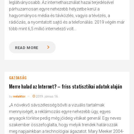
leglátványosabb. Az internethasználat hazai terjedésével
párhuzamosan egyre nehezebb helyzetbe kerül a
hagyományos média és távközlés, vagyis a tévézés, a
rádiózás, a nyomtatott sajtó és a telefonálás. 2019 végén már
több mint 6,5 millió internetező volt...
READ MORE
GAZDASÁG
Merre halad az Internet? – friss statisztikai adatok alaján
by
redaktor
2019. június 16.
„A növekvő sávszélesség bővíti a vizuális tartalmak
mennyiségét, a reklámozás egyre nehezebb ügy, egyes
anyagok törlése pedig még jóideig vitákat generál. Egy neves
szakember összefoglalta, hogy melyik trendek határozzák
meg napjainkban a technológiai ágazatot. Mary Meeker 2004-