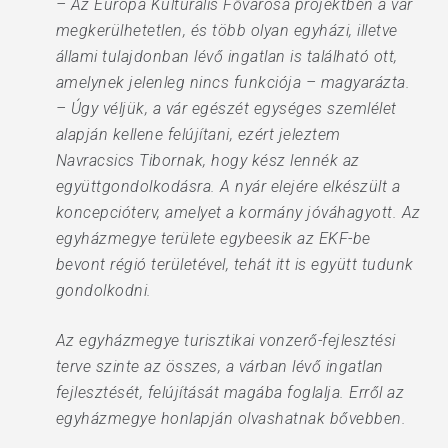
– Az Európa Kulturális Fővárosa projektben a vár
megkerülhetetlen, és több olyan egyházi, illetve
állami tulajdonban lévő ingatlan is található ott,
amelynek jelenleg nincs funkciója – magyarázta.
– Úgy véljük, a vár egészét egységes szemlélet
alapján kellene felújítani, ezért jeleztem
Navracsics Tibornak, hogy kész lennék az
együttgondolkodásra. A nyár elejére elkészült a
koncepcióterv, amelyet a kormány jóváhagyott. Az
egyházmegye területe egybeesik az EKF-be
bevont régió területével, tehát itt is együtt tudunk
gondolkodni.
Az egyházmegye turisztikai vonzerő-fejlesztési
terve szinte az összes, a várban lévő ingatlan
fejlesztését, felújítását magába foglalja. Erről az
egyházmegye honlapján olvashatnak bővebben.