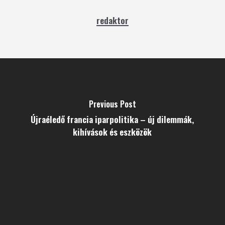
redaktor
Previous Post
Újraéledő francia iparpolitika – új dilemmák,
kihívások és eszközök