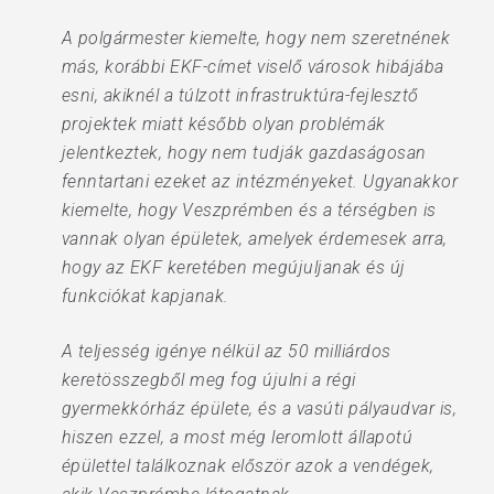
A polgármester kiemelte, hogy nem szeretnének
más, korábbi EKF-címet viselő városok hibájába
esni, akiknél a túlzott infrastruktúra-fejlesztő
projektek miatt később olyan problémák
jelentkeztek, hogy nem tudják gazdaságosan
fenntartani ezeket az intézményeket. Ugyanakkor
kiemelte, hogy Veszprémben és a térségben is
vannak olyan épületek, amelyek érdemesek arra,
hogy az EKF keretében megújuljanak és új
funkciókat kapjanak.
A teljesség igénye nélkül az 50 milliárdos
keretösszegből meg fog újulni a régi
gyermekkórház épülete, és a vasúti pályaudvar is,
hiszen ezzel, a most még leromlott állapotú
épülettel találkoznak először azok a vendégek,