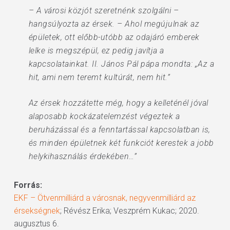
– A városi közjót szeretnénk szolgálni –
hangsúlyozta az érsek. – Ahol megújulnak az
épületek, ott előbb-utóbb az odajáró emberek
lelke is megszépül, ez pedig javítja a
kapcsolatainkat. II. János Pál pápa mondta: „Az a
hit, ami nem teremt kultúrát, nem hit.”
Az érsek hozzátette még, hogy a kelleténél jóval
alaposabb kockázatelemzést végeztek a
beruházással és a fenntartással kapcsolatban is,
és minden épületnek két funkciót kerestek a jobb
helykihasználás érdekében…”
Forrás:
EKF – Ötvenmilliárd a városnak, negyvenmilliárd az
érsekségnek
; Révész Erika; Veszprém Kukac; 2020.
augusztus 6.