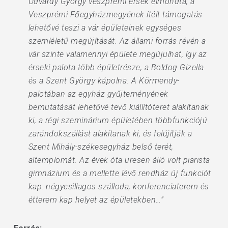
Udvardy György veszprémi érsek elmondta, a
Veszprémi Főegyházmegyének ítélt támogatás
lehetővé teszi a vár épületeinek egységes
szemléletű megújítását. Az állami forrás révén a
vár szinte valamennyi épülete megújulhat, így az
érseki palota több épületrésze, a Boldog Gizella
és a Szent György kápolna. A Körmendy-
palotában az egyház gyűjteményének
bemutatását lehetővé tevő kiállítóteret alakítanak
ki, a régi szeminárium épületében többfunkciójú
zarándokszállást alakítanak ki, és felújítják a
Szent Mihály-székesegyház belső terét,
altemplomát. Az évek óta üresen álló volt piarista
gimnázium és a mellette lévő rendház új funkciót
kap: négycsillagos szálloda, konferenciaterem és
étterem kap helyet az épületekben…”