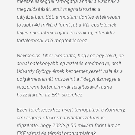
mellszélességgel támogatja annak a víziónak a
megvalósítását, amit meghatároztak a
pályázatban. Sőt, a mostani döntés értelmében
további 40 milliárd forint jut a Vár épületeinek
teljes rekonstrukciójára és azok új, interaktív
tartalommal való megtöltéséhez.
Navracsics Tibor elmondta, hogy ez egy rövid, de
annál hatékonyabb egyeztetés eredménye, amit
Udvardy György érsek kezdeményezett nála és a
polgármesternél, miszerint a Főegyházmegye a
veszprémi történelmi vár felújításával tudna
hozzájárulni az EKF sikeréhez.
Ezen törekvésekhez nyújt támogatást a Kormány,
ami tegnap óta kormányhatározatban is
rögzítette, hogy 2023-ig 50 milliárd forint jut az
EKF városi és térségi programjainak