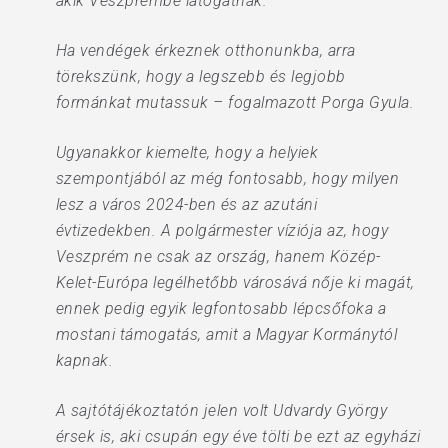
akik Veszprémbe látogatnak.
Ha vendégek érkeznek otthonunkba, arra
törekszünk, hogy a legszebb és legjobb
formánkat mutassuk – fogalmazott Porga Gyula.
Ugyanakkor kiemelte, hogy a helyiek
szempontjából az még fontosabb, hogy milyen
lesz a város 2024-ben és az azutáni
évtizedekben. A polgármester víziója az, hogy
Veszprém ne csak az ország, hanem Közép-
Kelet-Európa legélhetőbb városává nője ki magát,
ennek pedig egyik legfontosabb lépcsőfoka a
mostani támogatás, amit a Magyar Kormánytól
kapnak.
A sajtótájékoztatón jelen volt Udvardy György
érsek is, aki csupán egy éve tölti be ezt az egyházi