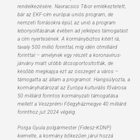
rendelkezésére. Navracsics Tibor emlékeztetett,
bár az EKF-cím európai uniós program, de
nemzeti forrásokra épül, az unió a program
lebonyolításának évében ad jelképes támogatást
a cím nyertesének. A kormánybiztos kitért rá,
tavaly 500 millió forinttal, míg idén ötmilliárd
forinttal – amelynek egy részét a koronavírus-
járvány miatt utóbb átcsoportosították, de
később megkapja ezt az összeget a város –
támogatta az állam a programot. Hangsúlyozta, a
kormányhatározat az Európa kulturális fővárosa
50 milliárd forintos kormányzati támogatása
mellett a Veszprémi Főegyházmegye 40 milliárd
forinthoz jut 2024 végéig.
Porga Gyula polgármester (Fidesz-KDNP)
kiemelte, a kormány bőkezűen járul hozzá