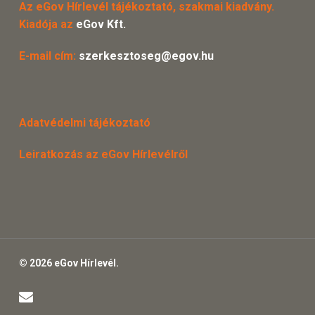
Az eGov Hírlevél tájékoztató, szakmai kiadvány.
Kiadója az
eGov Kft.
E-mail cím:
szerkesztoseg@egov.hu
Adatvédelmi tájékoztató
Leiratkozás az eGov Hírlevélről
© 2026 eGov Hírlevél.
email