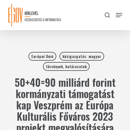
Skip
to
Menu
search
main
Close
content
Menu
Európai Unió
közigazgatás: magyar
törvények, határozatok
50+40=90 milliárd forint
kormányzati támogatást
kap Veszprém az Európa
Kulturális Főváros 2023
projekt megvalósítására