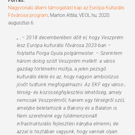
Forrás:
Nagyvonalú állami támogatást kap az Európa Kulturális
Fővárosa program
; Marton Attila; VEOL.hu; 2020.
augusztus 6.
„…– 2018 decemberében dőlt el, hogy Veszprém
lesz Európa kulturális fővárosa 2023-ban –
folytatta Porga Gyula polgármester. – Szerintem
három dolog szólt Veszprém mellett: a város
gazdag történelmi múltja, a jelen pezsgő
kulturális élete és az, hogy nagyon ambiciózus
jövőt tudtunk megfogalmazni. Az EKF egy város-,
térség- és közösségfejlesztési lehetőség, amely
nemcsak Veszprémről, hanem egy térségről szól,
amelybe beletartozik a Bakony és a Balaton is.
Nem szeretnénk egy túldimenzionált
infrastrukturális fejlesztési irányba elmenni, de
azzal is tisztában vagyunk, hogy vannak olyan