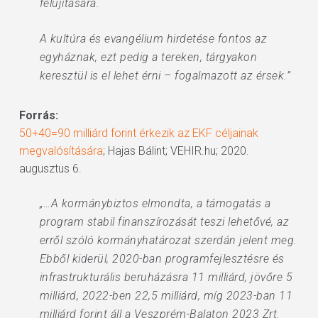
felújítására.
A kultúra és evangélium hirdetése fontos az
egyháznak, ezt pedig a tereken, tárgyakon
keresztül is el lehet érni – fogalmazott az érsek.”
Forrás:
50+40=90 milliárd forint érkezik az EKF céljainak
megvalósítására
; Hajas Bálint; VEHIR.hu; 2020.
augusztus 6.
„…A kormánybiztos elmondta, a támogatás a
program stabil finanszírozását teszi lehetővé, az
erről szóló kormányhatározat szerdán jelent meg.
Ebből kiderül, 2020-ban programfejlesztésre és
infrastrukturális beruházásra 11 milliárd, jövőre 5
milliárd, 2022-ben 22,5 milliárd, míg 2023-ban 11
milliárd forint áll a Veszprém-Balaton 2023 Zrt.