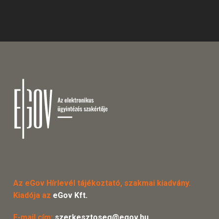
Az eGov Hírlevél tájékoztató, szakmai kiadvány.
Kiadója az
eGov Kft.
E-mail cím:
szerkesztoseg@egov.hu