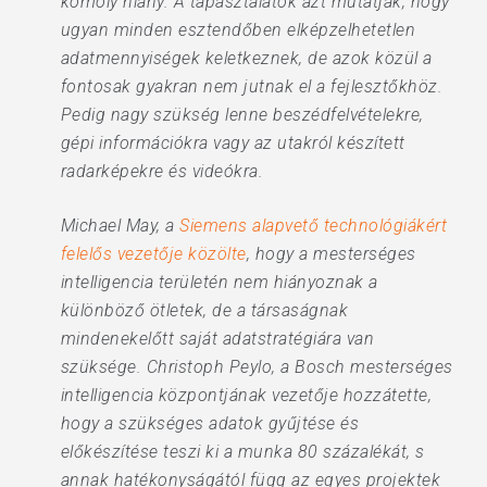
komoly hiány. A tapasztalatok azt mutatják, hogy
ugyan minden esztendőben elképzelhetetlen
adatmennyiségek keletkeznek, de azok közül a
fontosak gyakran nem jutnak el a fejlesztőkhöz.
Pedig nagy szükség lenne beszédfelvételekre,
gépi információkra vagy az utakról készített
radarképekre és videókra.
Michael May, a
Siemens alapvető technológiákért
felelős vezetője közölte
, hogy a mesterséges
intelligencia területén nem hiányoznak a
különböző ötletek, de a társaságnak
mindenekelőtt saját adatstratégiára van
szüksége. Christoph Peylo, a Bosch mesterséges
intelligencia központjának vezetője hozzátette,
hogy a szükséges adatok gyűjtése és
előkészítése teszi ki a munka 80 százalékát, s
annak hatékonyságától függ az egyes projektek