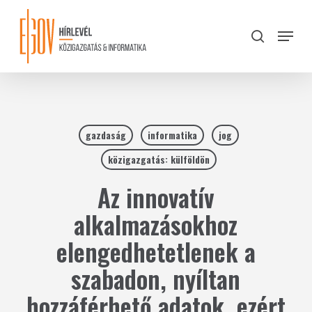
Skip
to
Menu
search
main
Close
content
Menu
gazdaság
informatika
jog
közigazgatás: külföldön
Az innovatív
alkalmazásokhoz
elengedhetetlenek a
szabadon, nyíltan
hozzáférhető adatok, ezért