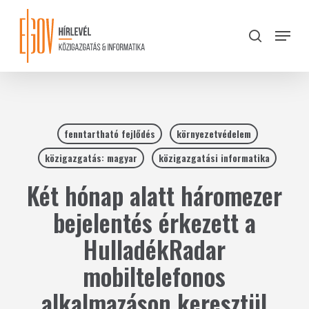
Skip
to
Menu
search
main
Close
content
Menu
fenntartható fejlődés
környezetvédelem
közigazgatás: magyar
közigazgatási informatika
Két hónap alatt háromezer
bejelentés érkezett a
HulladékRadar
mobiltelefonos
alkalmazáson keresztül