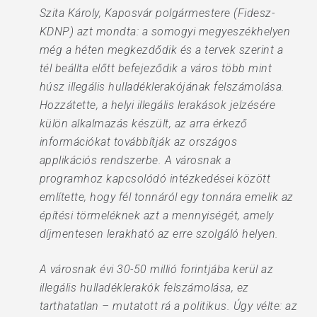
Szita Károly, Kaposvár polgármestere (Fidesz-
KDNP) azt mondta: a somogyi megyeszékhelyen
még a héten megkezdődik és a tervek szerint a
tél beállta előtt befejeződik a város több mint
húsz illegális hulladéklerakójának felszámolása.
Hozzátette, a helyi illegális lerakások jelzésére
külön alkalmazás készült, az arra érkező
információkat továbbítják az országos
applikációs rendszerbe. A városnak a
programhoz kapcsolódó intézkedései között
említette, hogy fél tonnáról egy tonnára emelik az
építési törmeléknek azt a mennyiségét, amely
díjmentesen lerakható az erre szolgáló helyen.
A városnak évi 30-50 millió forintjába kerül az
illegális hulladéklerakók felszámolása, ez
tarthatatlan – mutatott rá a politikus. Úgy vélte: az