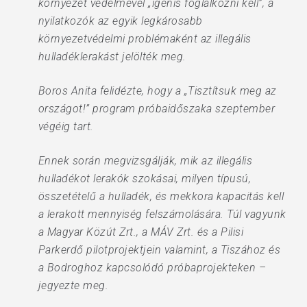
környezet védelmével „igenis foglalkozni kell”, a
nyilatkozók az egyik legkárosabb
környezetvédelmi problémaként az illegális
hulladéklerakást jelölték meg.
Boros Anita felidézte, hogy a „Tisztítsuk meg az
országot!” program próbaidőszaka szeptember
végéig tart.
Ennek során megvizsgálják, mik az illegális
hulladékot lerakók szokásai, milyen típusú,
összetételű a hulladék, és mekkora kapacitás kell
a lerakott mennyiség felszámolására. Túl vagyunk
a Magyar Közút Zrt., a MÁV Zrt. és a Pilisi
Parkerdő pilotprojektjein valamint, a Tiszához és
a Bodroghoz kapcsolódó próbaprojekteken –
jegyezte meg.