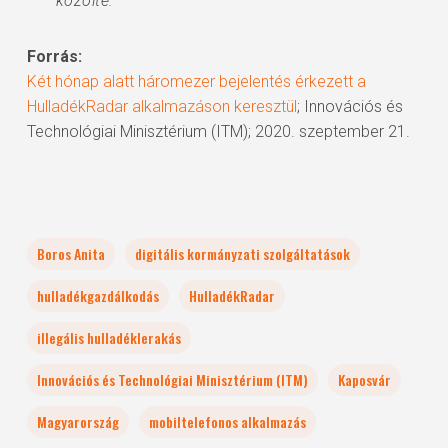
közölte.”
Forrás:
Két hónap alatt háromezer bejelentés érkezett a
HulladékRadar alkalmazáson keresztül
; Innovációs és
Technológiai Minisztérium (ITM); 2020. szeptember 21.
Boros Anita
digitális kormányzati szolgáltatások
hulladékgazdálkodás
HulladékRadar
illegális hulladéklerakás
Innovációs és Technológiai Minisztérium (ITM)
Kaposvár
Magyarország
mobiltelefonos alkalmazás