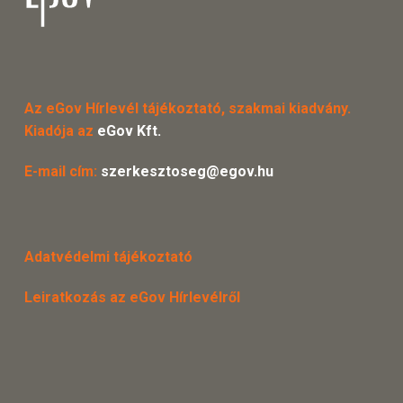
Az eGov Hírlevél tájékoztató, szakmai kiadvány.
Kiadója az
eGov Kft.
E-mail cím:
szerkesztoseg@egov.hu
Adatvédelmi tájékoztató
Leiratkozás az eGov Hírlevélről