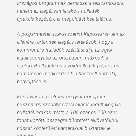
országos programnak nemcsak a felszámolásra,
hanem az illegálisan lerakott hulladék
újrakeletkezésére is megoldást kell találnia.
A polgármester szavai szerint Kaposváron annak
ellenére történnek illegális lerakások, hogy a
kommunális hulladék szállítási díja az egyik
legalacsonyabb az országban, működik a
szelektívhulladék- és a zöldhulladékgyűjtés, és
hamarosan megkezdődik a használt sütőolaj
begyűjtése is.
Kaposváron az elmúlt négy-öt hónapban
huszonegy szabálysértési eljárás indult illegális
hulladéklerakás miatt, a 100 ezer és 200 ezer
forint közötti összegre büntetett elkövetőkből
húszat közterületi kamerákkal buktattak le –