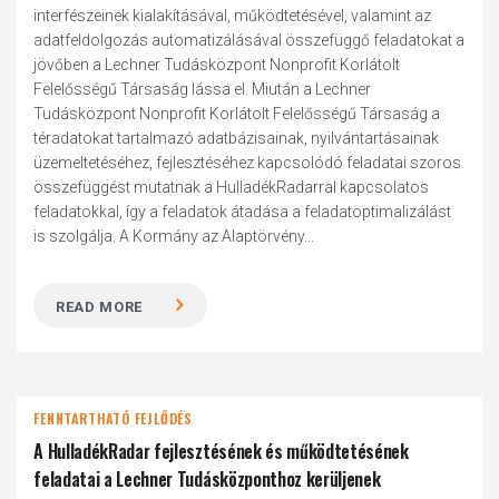
interfészeinek kialakításával, működtetésével, valamint az
adatfeldolgozás automatizálásával összefüggő feladatokat a
jövőben a Lechner Tudásközpont Nonprofit Korlátolt
Felelősségű Társaság lássa el. Miután a Lechner
Tudásközpont Nonprofit Korlátolt Felelősségű Társaság a
téradatokat tartalmazó adatbázisainak, nyilvántartásainak
üzemeltetéséhez, fejlesztéséhez kapcsolódó feladatai szoros
összefüggést mutatnak a HulladékRadarral kapcsolatos
feladatokkal, így a feladatok átadása a feladatoptimalizálást
is szolgálja. A Kormány az Alaptörvény...
READ MORE
FENNTARTHATÓ FEJLŐDÉS
A HulladékRadar fejlesztésének és működtetésének
feladatai a Lechner Tudásközponthoz kerüljenek