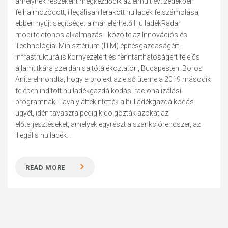
amelynek részeként megkezdődik az elmúlt évtizedekben
felhalmozódott, illegálisan lerakott hulladék felszámolása,
ebben nyújt segítséget a már elérhető HulladékRadar
mobiltelefonos alkalmazás - közölte az Innovációs és
Technológiai Minisztérium (ITM) építésgazdaságért,
infrastrukturális környezetért és fenntarthatóságért felelős
államtitkára szerdán sajtótájékoztatón, Budapesten. Boros
Anita elmondta, hogy a projekt az első üteme a 2019 második
felében indított hulladékgazdálkodási racionalizálási
programnak. Tavaly áttekintették a hulladékgazdálkodás
ügyét, idén tavaszra pedig kidolgozták azokat az
előterjesztéseket, amelyek egyrészt a szankciórendszer, az
illegális hulladék...
READ MORE