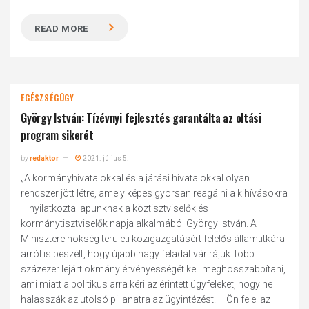
READ MORE
EGÉSZSÉGÜGY
György István: Tízévnyi fejlesztés garantálta az oltási
program sikerét
by
redaktor
2021. július 5.
„A kormányhivatalokkal és a járási hivatalokkal olyan
rendszer jött létre, amely képes gyorsan reagálni a kihívásokra
– nyilatkozta lapunknak a köztisztviselők és
kormánytisztviselők napja alkalmából György István. A
Miniszterelnökség területi közigazgatásért felelős államtitkára
arról is beszélt, hogy újabb nagy feladat vár rájuk: több
százezer lejárt okmány érvényességét kell meghosszabbítani,
ami miatt a politikus arra kéri az érintett ügyfeleket, hogy ne
halasszák az utolsó pillanatra az ügyintézést. – Ön felel az