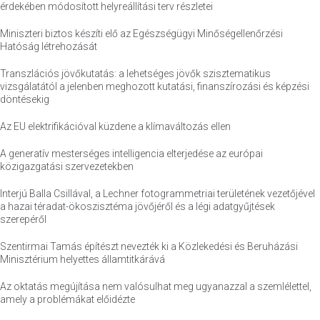
érdekében módosított helyreállítási terv részletei
Miniszteri biztos készíti elő az Egészségügyi Minőségellenőrzési
Hatóság létrehozását
Transzlációs jövőkutatás: a lehetséges jövők szisztematikus
vizsgálatától a jelenben meghozott kutatási, finanszírozási és képzési
döntésekig
Az EU elektrifikációval küzdene a klímaváltozás ellen
A generatív mesterséges intelligencia elterjedése az európai
közigazgatási szervezetekben
Interjú Balla Csillával, a Lechner fotogrammetriai területének vezetőjével
a hazai téradat-ökoszisztéma jövőjéről és a légi adatgyűjtések
szerepéről
Szentirmai Tamás építészt nevezték ki a Közlekedési és Beruházási
Minisztérium helyettes államtitkárává
Az oktatás megújítása nem valósulhat meg ugyanazzal a szemlélettel,
amely a problémákat előidézte