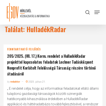
Skip
to
Menu
search
main
Close
content
Menu
Találat: HulladékRadar
FENNTARTHATÓ FEJLŐDÉS
205/2025. (VII. 17.) Korm. rendelet a HulladékRadar
projekttel kapcsolatos feladatok Lechner Tudásközpont
Nonprofit Korlátolt Felelősségű Társaság részére történő
átadásáról
by
redaktor
2025. július 21.
„ E rendelet célja, hogy az informatikai feladatokat ellátó állami
tulajdonú gazdasági társaságok közötti szinergiák
hatékonyabb kihasználása érdekében a HulladékRadar
applikáció és háttéradatbázis továbbfejlesztésével, a rendszer