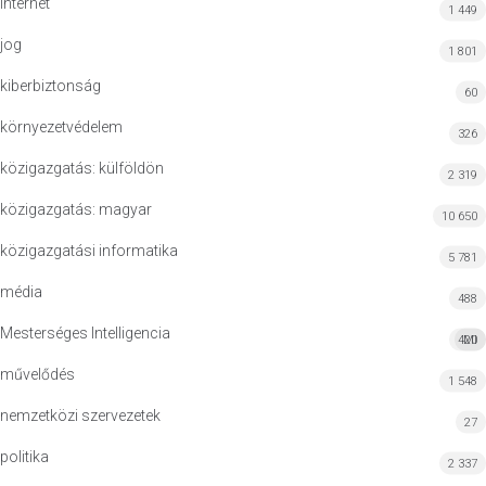
Internet
1 449
jog
1 801
kiberbiztonság
60
környezetvédelem
326
közigazgatás: külföldön
2 319
közigazgatás: magyar
10 650
közigazgatási informatika
5 781
média
488
Mesterséges Intelligencia
420
MI
művelődés
1 548
nemzetközi szervezetek
27
politika
2 337