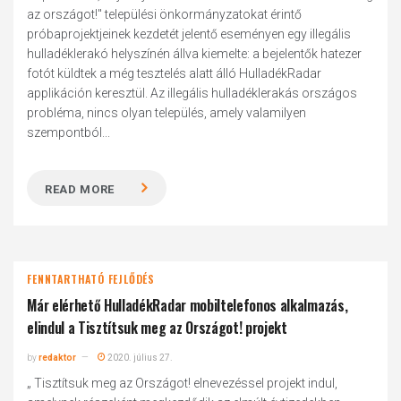
az országot!" települési önkormányzatokat érintő
próbaprojektjeinek kezdetét jelentő eseményen egy illegális
hulladéklerakó helyszínén állva kiemelte: a bejelentők hatezer
fotót küldtek a még tesztelés alatt álló HulladékRadar
applikáción keresztül. Az illegális hulladéklerakás országos
probléma, nincs olyan település, amely valamilyen
szempontból...
READ MORE
FENNTARTHATÓ FEJLŐDÉS
Már elérhető HulladékRadar mobiltelefonos alkalmazás,
elindul a Tisztítsuk meg az Országot! projekt
by
redaktor
2020. július 27.
„ Tisztítsuk meg az Országot! elnevezéssel projekt indul,