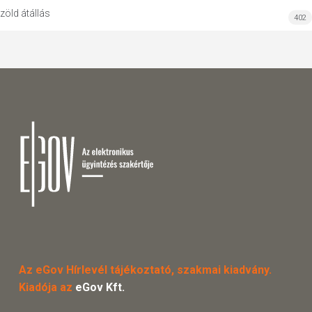
zöld átállás
402
Az eGov Hírlevél tájékoztató, szakmai kiadvány.
Kiadója az
eGov Kft.