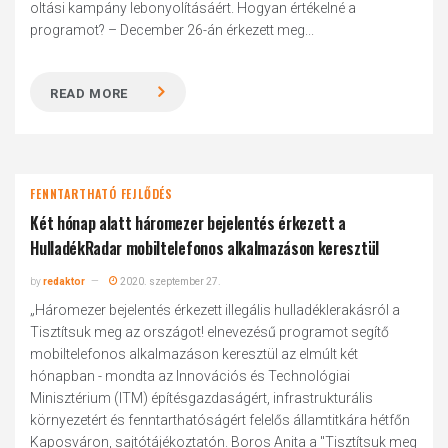
oltási kampány lebonyolításáért. Hogyan értékelné a
programot? – December 26-án érkezett meg...
READ MORE
FENNTARTHATÓ FEJLŐDÉS
Két hónap alatt háromezer bejelentés érkezett a
HulladékRadar mobiltelefonos alkalmazáson keresztül
by
redaktor
2020. szeptember 27.
„Háromezer bejelentés érkezett illegális hulladéklerakásról a
Tisztítsuk meg az országot! elnevezésű programot segítő
mobiltelefonos alkalmazáson keresztül az elmúlt két
hónapban - mondta az Innovációs és Technológiai
Minisztérium (ITM) építésgazdaságért, infrastrukturális
környezetért és fenntarthatóságért felelős államtitkára hétfőn
Kaposváron, sajtótájékoztatón. Boros Anita a "Tisztítsuk meg