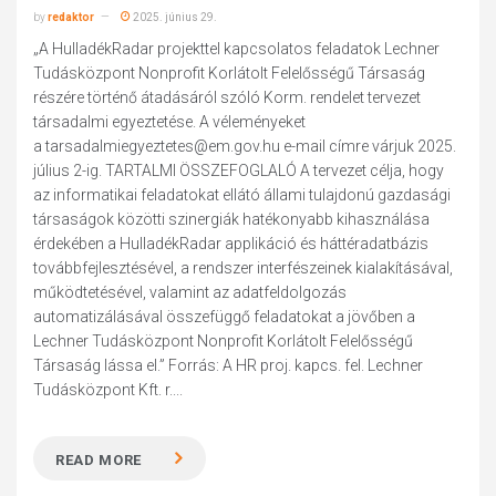
by
redaktor
2025. június 29.
„A HulladékRadar projekttel kapcsolatos feladatok Lechner
Tudásközpont Nonprofit Korlátolt Felelősségű Társaság
részére történő átadásáról szóló Korm. rendelet tervezet
társadalmi egyeztetése. A véleményeket
a tarsadalmiegyeztetes@em.gov.hu e-mail címre várjuk 2025.
július 2-ig. TARTALMI ÖSSZEFOGLALÓ A tervezet célja, hogy
az informatikai feladatokat ellátó állami tulajdonú gazdasági
társaságok közötti szinergiák hatékonyabb kihasználása
érdekében a HulladékRadar applikáció és háttéradatbázis
továbbfejlesztésével, a rendszer interfészeinek kialakításával,
működtetésével, valamint az adatfeldolgozás
automatizálásával összefüggő feladatokat a jövőben a
Lechner Tudásközpont Nonprofit Korlátolt Felelősségű
Társaság lássa el.” Forrás: A HR proj. kapcs. fel. Lechner
Tudásközpont Kft. r....
READ MORE