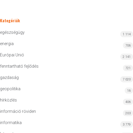
Kategóriák
egészségügy
1 114
energia
706
Európai Unió
2 141
fenntartható fejlődés
721
gazdaság
7 020
geopolitika
16
hírközlés
406
információ röviden
203
informatika
3 779