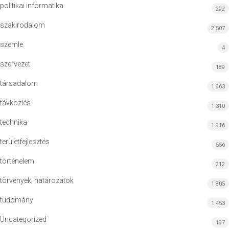
politikai informatika
292
szakirodalom
2 507
szemle
4
szervezet
189
társadalom
1 963
távközlés
1 310
technika
1 916
területfejlesztés
556
történelem
212
törvények, határozatok
1 805
tudomány
1 453
Uncategorized
197