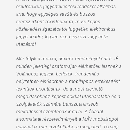
elektronikus jegyértékesítési rendszer alkalmas
arra, hogy egységes vasúti és buszos
rendszerként tekintsünk rá, mivel képes
közlekedési ágazatoktól független elektronikus
jegyet kiadni, legyen szó helyközi vagy helyi
utazásról.
Már folyik a munka, aminek eredményeként a JÉ
minden jelenlegi csatornáján elérhetőek lesznek a
Volánbusz jegyek, bérletek. Pandémiás
helyzetben elsősorban a mobilappos értékesítést
tekintjük prioritásnak, de a most elérhető
megoldásokhoz képest sokkal utasbarátabb és a
szolgáltatók számára transzparensebb
működéssel szeretnénk indulni. A feladat
informatikai részeredményeit a MÁV mobillappot
használók már érzékelhetik, a megjelent ’Térségi