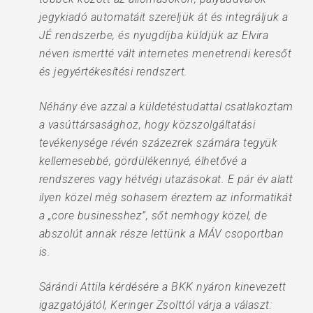
jegykiadó automatáit szereljük át és integráljuk a
JÉ rendszerbe, és nyugdíjba küldjük az Elvira
néven ismertté vált internetes menetrendi keresőt
és jegyértékesítési rendszert.
Néhány éve azzal a küldetéstudattal csatlakoztam
a vasúttársasághoz, hogy közszolgáltatási
tevékenysége révén százezrek számára tegyük
kellemesebbé, gördülékennyé, élhetővé a
rendszeres vagy hétvégi utazásokat. E pár év alatt
ilyen közel még sohasem éreztem az informatikát
a „core businesshez”, sőt nemhogy közel, de
abszolút annak része lettünk a MÁV csoportban
is.
Sárándi Attila kérdésére a BKK nyáron kinevezett
igazgatójától, Keringer Zsolttól várja a választ: