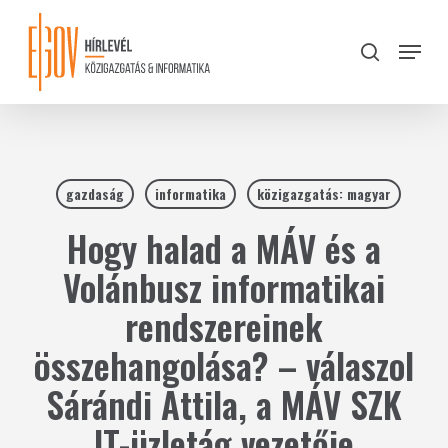
Skip
to
Menu
search
main
Close
content
Menu
gazdaság
informatika
közigazgatás: magyar
Hogy halad a MÁV és a
Volánbusz informatikai
rendszereinek
összehangolása? – válaszol
Sárándi Attila, a MÁV SZK
IT-üzletág vezetője