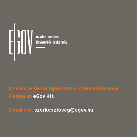
Az eGov Hírlevél tájékoztató, szakmai kiadvány.
Kiadója az
eGov Kft.
E-mail cím:
szerkesztoseg@egov.hu