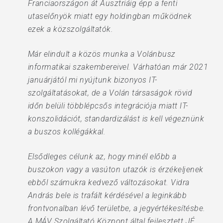
Franciaországon át Ausztriáig épp a fenti
utaselőnyök miatt egy holdingban működnek
ezek a közszolgáltatók.
Már elindult a közös munka a Volánbusz
informatikai szakembereivel. Várhatóan már 2021
januárjától mi nyújtunk bizonyos IT-
szolgáltatásokat, de a Volán társaságok rövid
időn belüli többlépcsős integrációja miatt IT-
konszolidációt, standardizálást is kell végeznünk
a buszos kollégákkal.
Elsődleges célunk az, hogy minél előbb a
buszokon vagy a vasúton utazók is érzékeljenek
ebből számukra kedvező változásokat. Vidra
András bele is trafált kérdésével a leginkább
frontvonalban lévő területbe, a jegyértékesítésbe.
A MÁV Szolgáltató Központ által fejlesztett JÉ