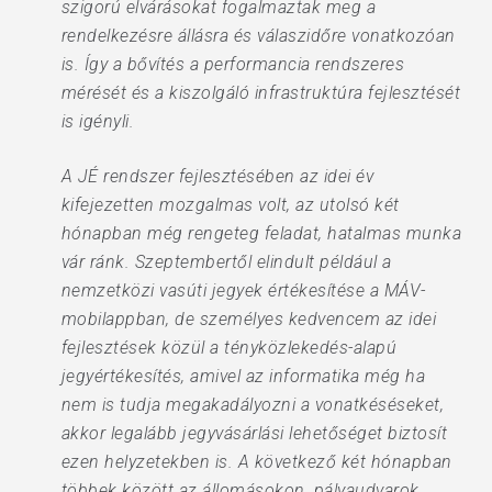
szigorú elvárásokat fogalmaztak meg a
rendelkezésre állásra és válaszidőre vonatkozóan
is. Így a bővítés a performancia rendszeres
mérését és a kiszolgáló infrastruktúra fejlesztését
is igényli.
A JÉ rendszer fejlesztésében az idei év
kifejezetten mozgalmas volt, az utolsó két
hónapban még rengeteg feladat, hatalmas munka
vár ránk. Szeptembertől elindult például a
nemzetközi vasúti jegyek értékesítése a MÁV-
mobilappban, de személyes kedvencem az idei
fejlesztések közül a tényközlekedés-alapú
jegyértékesítés, amivel az informatika még ha
nem is tudja megakadályozni a vonatkéséseket,
akkor legalább jegyvásárlási lehetőséget biztosít
ezen helyzetekben is. A következő két hónapban
többek között az állomásokon, pályaudvarok