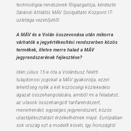
technológiai rendszerek főigazgatója, kérdezte
Sárándi Attilától, MÁV Szolgáltató Központ IT-
üzletága vezetőjétől:
A MÁV és a Volán összevonása után mikorra
várhatók a jegyértékesítési rendszerben közös
termékek, illetve merre halad a MÁV
jegyrendszerének fejlesztése?
Idén július 15-e óta a Volánbusz feletti
tulajdonosi jogokat a MÁV gyakorolja, ezzel
lehetőség nyílik a két közösségi közlekedési
ágazat összehangolására, amiből mi a feladatot,
az utasok összehangolt tarifarendszert,
menetrendet, egységes jegyrendszert, közös
utastájékoztatást érzékelhetnek majd. Európában
sok ország ezt a modellt követi, így Írországtól