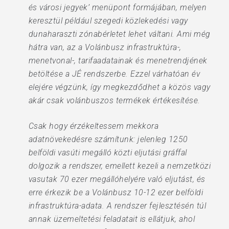
és városi jegyek’ menüpont formájában, melyen
keresztül például szegedi közlekedési vagy
dunaharaszti zónabérletet lehet váltani. Ami még
hátra van, az a Volánbusz infrastruktúra-,
menetvonal-, tarifaadatainak és menetrendjének
betöltése a JÉ rendszerbe. Ezzel várhatóan év
elejére végzünk, így megkezdődhet a közös vagy
akár csak volánbuszos termékek értékesítése.
Csak hogy érzékeltessem mekkora
adatnövekedésre számítunk: jelenleg 1250
belföldi vasúti megálló közti eljutási gráffal
dolgozik a rendszer, emellett kezeli a nemzetközi
vasutak 70 ezer megállóhelyére való eljutást, és
erre érkezik be a Volánbusz 10-12 ezer belföldi
infrastruktúra-adata. A rendszer fejlesztésén túl
annak üzemeltetési feladatait is ellátjuk, ahol