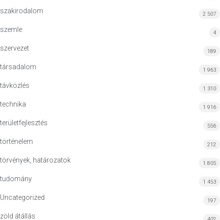
szakirodalom
2 507
szemle
4
szervezet
189
társadalom
1 963
távközlés
1 310
technika
1 916
területfejlesztés
556
történelem
212
törvények, határozatok
1 805
tudomány
1 453
Uncategorized
197
zöld átállás
402