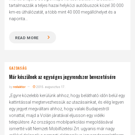
tartalmazzák a teljes hazai helyközi autóbuszok közel 30 000
km-es úthálózatát, a több mint 40 000 megállóhelyet és a
naponta...
READ MORE
GAZDASÁG
Már készülnek az egységes jegyrendszer bevezetésére
by
redaktor
2015. augusztus 17.
„Egyre közelebb kerülünk ahhoz, hogy belátható időn belül egy
kattintással megtervezhessük az utazásainkat, és elég legyen
egy jegyet megváltani ahhoz, hogy valaki Budapestről
vonattal, majd a Volán járatával eljusson egy vidéki
településre. Az országos mobilparkolási megoldásával
ismertté vált Nemzeti Mobilfizetési Zrt. ugyanis már nagy