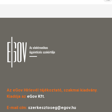
Az eGov Hírlevél tájékoztató, szakmai kiadvány.
Kiadója az
eGov Kft.
E-mail cím:
szerkesztoseg@egov.hu