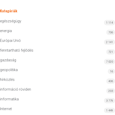
Kategóriák
egészségügy
1 114
energia
706
Európai Unió
2 141
fenntartható fejlődés
721
gazdaság
7 020
geopolitika
16
hírközlés
406
információ röviden
203
informatika
3 779
Internet
1 449