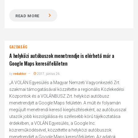
READ MORE
GAZDASÁG
A helyközi autóbuszok menetrendje is elérhető már a
Google Maps keresőfelületen
by
redaktor
2017. június 26.
„A VOLÁN Egyesülés a Magyar Nemzeti Vagyonkezelő Zrt.
szakmai támogatásával közzétette a regionális Közlekedési
Központok és a VOLÁNBUSZ Zrt. helyközi autóbusz
menetrendjét a Google Maps felületén. A múlt év folyamán
megújult menetrendi kereső kiegészítéseként, az autóbusszal
utazók jobb kiszolgálása és szélesebb körű tájékoztatása
érdekében, a VOLÁN Egyesülés, a Google Inc.
közreműködésével, közzétette a helyközi autóbuszok
menetrendjét a Google Maps keresőfelületen. Az adatok