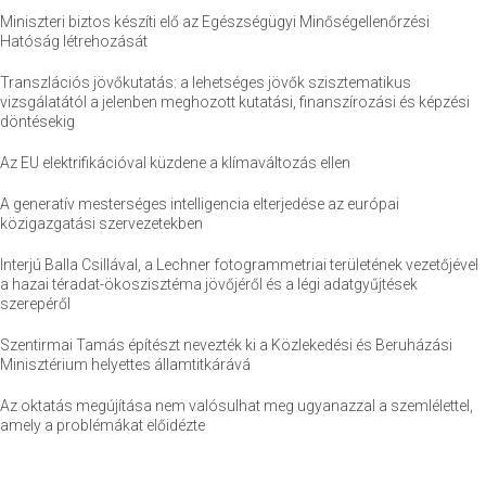
Miniszteri biztos készíti elő az Egészségügyi Minőségellenőrzési
Hatóság létrehozását
Transzlációs jövőkutatás: a lehetséges jövők szisztematikus
vizsgálatától a jelenben meghozott kutatási, finanszírozási és képzési
döntésekig
Az EU elektrifikációval küzdene a klímaváltozás ellen
A generatív mesterséges intelligencia elterjedése az európai
közigazgatási szervezetekben
Interjú Balla Csillával, a Lechner fotogrammetriai területének vezetőjével
a hazai téradat-ökoszisztéma jövőjéről és a légi adatgyűjtések
szerepéről
Szentirmai Tamás építészt nevezték ki a Közlekedési és Beruházási
Minisztérium helyettes államtitkárává
Az oktatás megújítása nem valósulhat meg ugyanazzal a szemlélettel,
amely a problémákat előidézte