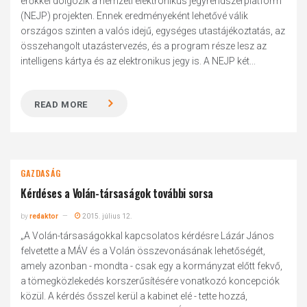
erőkkel dolgozik a nemzeti elektronikus jegyrendszerplatform
(NEJP) projekten. Ennek eredményeként lehetővé válik
országos szinten a valós idejű, egységes utastájékoztatás, az
összehangolt utazástervezés, és a program része lesz az
intelligens kártya és az elektronikus jegy is. A NEJP két...
READ MORE
GAZDASÁG
Kérdéses a Volán-társaságok további sorsa
by
redaktor
2015. július 12.
„A Volán-társaságokkal kapcsolatos kérdésre Lázár János
felvetette a MÁV és a Volán összevonásának lehetőségét,
amely azonban - mondta - csak egy a kormányzat előtt fekvő,
a tömegközlekedés korszerűsítésére vonatkozó koncepciók
közül. A kérdés ősszel kerül a kabinet elé - tette hozzá,