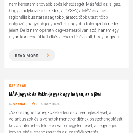
nem kerestem a továbblépés lehetőségét. Másfelől az is igaz,
hogy a helyközi közlekedés, a GYSEV, a MÁV és a hét
regionális busztársaság több járatot, több utast, több
dolgozót, nagyobb jegybevételt, nagyobb földrajzi kiterjedést
jelent. De itt nem operatív cégvezetésről van szó, hanem egy
olyan koncepciót kell elkészítenem fél év alatt, hogy hogyan...
READ MORE
GAZDASÁG
MÁV-jegyek és Volán-jegyek egy helyen, ez a jövő
by
redaktor
2015. március 30.
„Az országos tömegközlekedési szoftver fejlesztését, a
volánbuszok és a vonatok menetrendjének összehangolását,
közös internetes felületen való megjelenítését, az egységes
jegyárusítás létrehozását és az utastájékoztatás