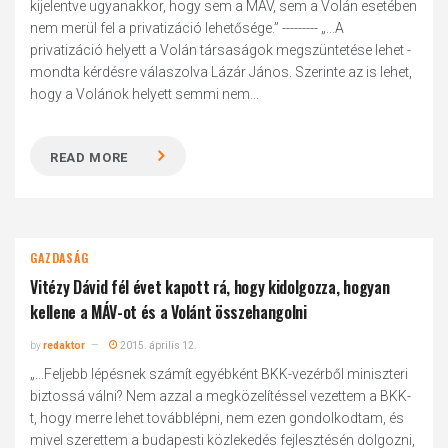
kijelentve ugyanakkor, hogy sem a MÁV, sem a Volán esetében
nem merül fel a privatizáció lehetősége.” --------- „...A
privatizáció helyett a Volán társaságok megszüntetése lehet -
mondta kérdésre válaszolva Lázár János. Szerinte az is lehet,
hogy a Volánok helyett semmi nem...
READ MORE
GAZDASÁG
Vitézy Dávid fél évet kapott rá, hogy kidolgozza, hogyan
kellene a MÁV-ot és a Volánt összehangolni
by
redaktor
2015. április 12.
„...Feljebb lépésnek számít egyébként BKK-vezérből miniszteri
biztossá válni? Nem azzal a megközelítéssel vezettem a BKK-
t, hogy merre lehet továbblépni, nem ezen gondolkodtam, és
mivel szerettem a budapesti közlekedés fejlesztésén dolgozni,