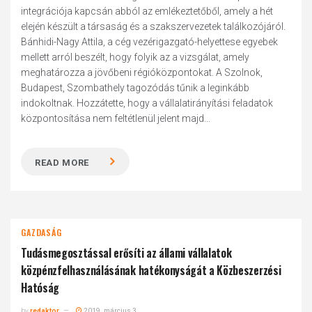
integrációja kapcsán abból az emlékeztetőből, amely a hét
elején készült a társaság és a szakszervezetek találkozójáról.
Bánhidi-Nagy Attila, a cég vezérigazgató-helyettese egyebek
mellett arról beszélt, hogy folyik az a vizsgálat, amely
meghatározza a jövőbeni régióközpontokat. A Szolnok,
Budapest, Szombathely tagozódás tűnik a leginkább
indokoltnak. Hozzátette, hogy a vállalatirányítási feladatok
központosítása nem feltétlenül jelent majd...
READ MORE
GAZDASÁG
Tudásmegosztással erősíti az állami vállalatok
közpénzfelhasználásának hatékonyságát a Közbeszerzési
Hatóság
by
redaktor
2019. március 3.