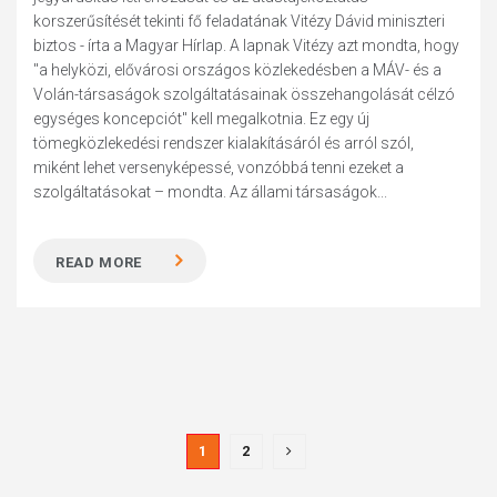
korszerűsítését tekinti fő feladatának Vitézy Dávid miniszteri
biztos - írta a Magyar Hírlap. A lapnak Vitézy azt mondta, hogy
"a helyközi, elővárosi országos közlekedésben a MÁV- és a
Volán-társaságok szolgáltatásainak összehangolását célzó
egységes koncepciót" kell megalkotnia. Ez egy új
tömegközlekedési rendszer kialakításáról és arról szól,
miként lehet versenyképessé, vonzóbbá tenni ezeket a
szolgáltatásokat – mondta. Az állami társaságok...
READ MORE
1
2