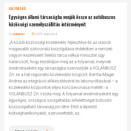
GAZDASÁG
Egységes állami társaságba vonják össze az autóbuszos
közösségi személyszállítás intézményeit
by
redaktor
2019. március 4.
„A közúti közösségi közlekedés fejlesztése és az utasok
magasabb színvonalú kiszolgálása érdekében a nemzeti
vagyon kezeléséért felelős tárca nélküli miniszter úgy
határozott, hogy kezdődjön meg az a folyamat, melynek
eredményeként egy társaságba szerveződik a VOLÁNBUSZ
Zrt. és a hat regionális közlekedési központ. Bártfai-Mager
Andrea az integráció előkészítésével és lebonyolításával – a
közlekedési központok teljes körű bevonása mellett - a
VOLÁNBUSZ Zrt.-t bízta meg. A folyamat eredményeként egy
egységes, országos szolgáltatási lefedettséget biztosító
közszolgáltató társaság jön létre. Ettől a lépéstől
költséghatékonyabb, szervezettebb, az...