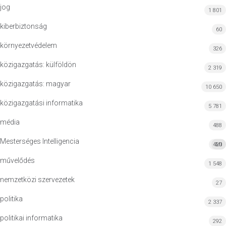
jog
1 801
kiberbiztonság
60
környezetvédelem
326
közigazgatás: külföldön
2 319
közigazgatás: magyar
10 650
közigazgatási informatika
5 781
média
488
Mesterséges Intelligencia
420
MI
művelődés
1 548
nemzetközi szervezetek
27
politika
2 337
politikai informatika
292