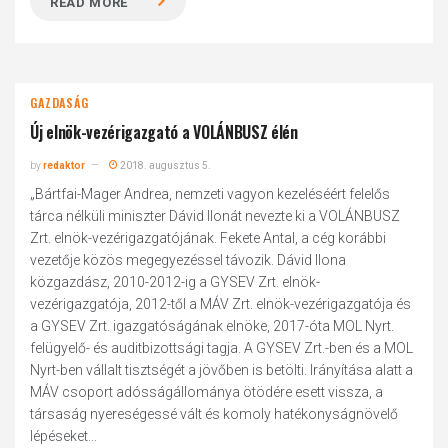
READ MORE
GAZDASÁG
Új elnök-vezérigazgató a VOLÁNBUSZ élén
by
redaktor
2018. augusztus 5.
„Bártfai-Mager Andrea, nemzeti vagyon kezeléséért felelős
tárca nélküli miniszter Dávid Ilonát nevezte ki a VOLÁNBUSZ
Zrt. elnök-vezérigazgatójának. Fekete Antal, a cég korábbi
vezetője közös megegyezéssel távozik. Dávid Ilona
közgazdász, 2010-2012-ig a GYSEV Zrt. elnök-
vezérigazgatója, 2012-től a MÁV Zrt. elnök-vezérigazgatója és
a GYSEV Zrt. igazgatóságának elnöke, 2017-óta MOL Nyrt.
felügyelő- és auditbizottsági tagja. A GYSEV Zrt.-ben és a MOL
Nyrt-ben vállalt tisztségét a jövőben is betölti. Irányítása alatt a
MÁV csoport adósságállománya ötödére esett vissza, a
társaság nyereségessé vált és komoly hatékonyságnövelő
lépéseket...