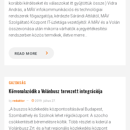
korábbi kérdéseket és válaszokat itt gyűjtöttük össze.) Vidra
András, a MÁV infokommunikációs és technológiai
rendszerek főigazgatója, kérdezte Sárándi Attilától, MÁV
Szolgáltató Központ IT-üzletága vezetőjétől: A MÁV és a Volán
összevonása után mikorra várhatók a jegyértékesítési
rendszerben közös termékek, illetve merre...
READ MORE
GAZDASÁG
Körvonalazódik a Volánbusz tervezett integrációja
by
redaktor
2019. július 27.
„A buszos közlekedés központosításával Budapest,
Szombathely és Szolnok lehet régióközpont. A szocho
csökkentését béremelésre költik. Több részlet is kiderül a
Volánbusz Zrt. és a hat regionális közlekedési központ