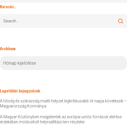
Keresés..
Archívum
Archívum
Legutóbbi bejegyzések
A hőség és szárazság miatti helyzet legkritikusabb öt napja következik –
Magyarország Kormánya
A Magyar Közlönyben megjelentek az európai uniós források elérése
érdekében módosított helyreállítási terv részletei