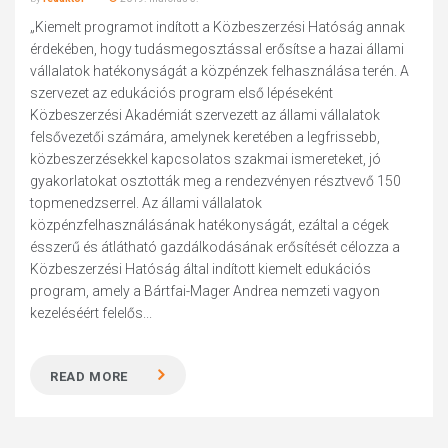
„Kiemelt programot indított a Közbeszerzési Hatóság annak
érdekében, hogy tudásmegosztással erősítse a hazai állami
vállalatok hatékonyságát a közpénzek felhasználása terén. A
szervezet az edukációs program első lépéseként
Közbeszerzési Akadémiát szervezett az állami vállalatok
felsővezetői számára, amelynek keretében a legfrissebb,
közbeszerzésekkel kapcsolatos szakmai ismereteket, jó
gyakorlatokat osztották meg a rendezvényen résztvevő 150
topmenedzserrel. Az állami vállalatok
közpénzfelhasználásának hatékonyságát, ezáltal a cégek
ésszerű és átlátható gazdálkodásának erősítését célozza a
Közbeszerzési Hatóság által indított kiemelt edukációs
program, amely a Bártfai-Mager Andrea nemzeti vagyon
kezeléséért felelős...
READ MORE