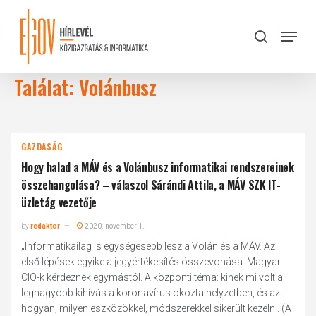
Skip
to
Menu
search
main
Close
content
Menu
Találat: Volánbusz
GAZDASÁG
Hogy halad a MÁV és a Volánbusz informatikai rendszereinek
összehangolása? – válaszol Sárándi Attila, a MÁV SZK IT-
üzletág vezetője
by
redaktor
2020. november 1.
„Informatikailag is egységesebb lesz a Volán és a MÁV. Az
első lépések egyike a jegyértékesítés összevonása. Magyar
CIO-k kérdeznek egymástól. A központi téma: kinek mi volt a
legnagyobb kihívás a koronavírus okozta helyzetben, és azt
hogyan, milyen eszközökkel, módszerekkel sikerült kezelni. (A