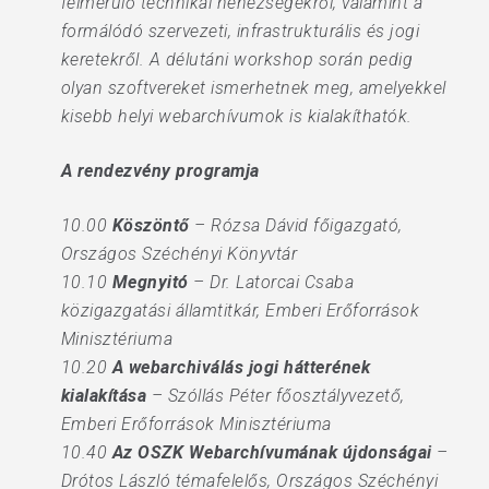
felmerülő technikai nehézségekről, valamint a
formálódó szervezeti, infrastrukturális és jogi
keretekről. A délutáni workshop során pedig
olyan szoftvereket ismerhetnek meg, amelyekkel
kisebb helyi webarchívumok is kialakíthatók.
A rendezvény programja
10.00
Köszöntő
– Rózsa Dávid főigazgató,
Országos Széchényi Könyvtár
10.10
Megnyitó
– Dr. Latorcai Csaba
közigazgatási államtitkár, Emberi Erőforrások
Minisztériuma
10.20
A webarchiválás jogi hátterének
kialakítása
– Szóllás Péter főosztályvezető,
Emberi Erőforrások Minisztériuma
10.40
Az OSZK Webarchívumának újdonságai
–
Drótos László témafelelős, Országos Széchényi