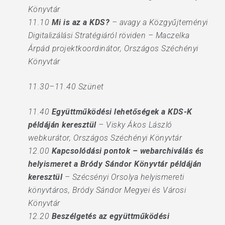
Könyvtár
11.10
Mi is az a KDS?
– avagy a Közgyűjteményi
Digitalizálási Stratégiáról röviden – Maczelka
Árpád projektkoordinátor, Országos Széchényi
Könyvtár
11.30–11.40 Szünet
11.40
Együttműködési lehetőségek a KDS-K
példáján keresztül
– Visky Ákos László
webkurátor, Országos Széchényi Könyvtár
12.00
Kapcsolódási pontok – webarchiválás és
helyismeret a Bródy Sándor Könyvtár példáján
keresztül
– Szécsényi Orsolya helyismereti
könyvtáros, Bródy Sándor Megyei és Városi
Könyvtár
12.20
Beszélgetés az együttműködési