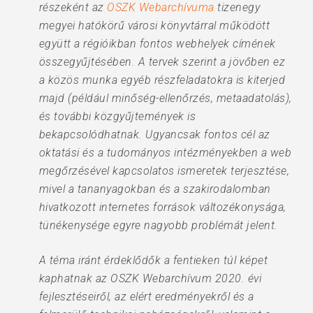
részeként az
OSZK Webarchívuma
tizenegy
megyei hatókörű városi könyvtárral működött
együtt a régióikban fontos webhelyek címének
összegyűjtésében. A tervek szerint a jövőben ez
a közös munka egyéb részfeladatokra is kiterjed
majd (például minőség-ellenőrzés, metaadatolás),
és további közgyűjtemények is
bekapcsolódhatnak. Ugyancsak fontos cél az
oktatási és a tudományos intézményekben a web
megőrzésével kapcsolatos ismeretek terjesztése,
mivel a tananyagokban és a szakirodalomban
hivatkozott internetes források változékonysága,
tünékenysége egyre nagyobb problémát jelent.
A téma iránt érdeklődők a fentieken túl képet
kaphatnak az OSZK Webarchívum 2020. évi
fejlesztéseiről, az elért eredményekről és a