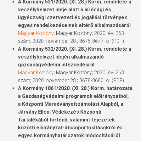
A Kormány 531/2020. (XI. 28.) Korm. rendelete a
veszélyhelyzet ideje alatt a bírósági és
ügyészségi szervezeti és jogállási törvények
egyes rendelkezéseinek eltérő alkalmazásáról
Magyar Közlöny
; Magyar Közlöny; 2020. évi 263.
szám; 2020. november 28.; 8675-8677. o. (PDF)
A Kormány 532/2020. (XI. 28.) Korm. rendelete a
veszélyhelyzet idején alkalmazandó
gazdaságvédelmi intézkedésről
Magyar Közlöny
; Magyar Közlöny; 2020. évi 263.
szám; 2020. november 28.; 8678-8680. o. (PDF)
A Kormány 1861/2020. (XI. 28.) Korm. határozata
a Gazdaságvédelmi programok előirányzatból,
a Központi Maradványelszámolási Alapból, a
Járvány Elleni Védekezés Központi
Tartalékából történő, valamint fejezetek
közötti előirányzat-átcsoportosításokról és
egyes kormányhatározatok módosításáról