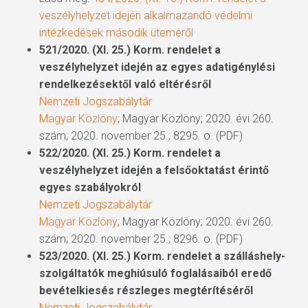
veszélyhelyzet idején alkalmazandó védelmi
intézkedések második üteméről
521/2020. (XI. 25.) Korm. rendelet a
veszélyhelyzet idején az egyes adatigénylési
rendelkezésektől való eltérésről
Nemzeti Jogszabálytár
Magyar Közlöny
; Magyar Közlöny; 2020. évi 260.
szám; 2020. november 25.; 8295. o. (PDF)
522/2020. (XI. 25.) Korm. rendelet a
veszélyhelyzet idején a felsőoktatást érintő
egyes szabályokról
Nemzeti Jogszabálytár
Magyar Közlöny
; Magyar Közlöny; 2020. évi 260.
szám; 2020. november 25.; 8296. o. (PDF)
523/2020. (XI. 25.) Korm. rendelet a szálláshely-
szolgáltatók meghiúsuló foglalásaiból eredő
bevételkiesés részleges megtérítéséről
Nemzeti Jogszabálytár