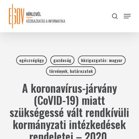
Skip
to
Menu
search
main
Close
content
Menu
egészségügy
gazdaság
közigazgatás: magyar
törvények, határozatok
A koronavírus-járvány
(CoVID-19) miatt
szükségessé vált rendkívüli
kormányzati intézkedések
rendeletei – 2020.