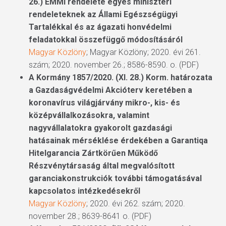
26.) EMMI rendelete egyes miniszteri
rendeleteknek az Állami Egészségügyi
Tartalékkal és az ágazati honvédelmi
feladatokkal összefüggő módosításáról
Magyar Közlöny
; Magyar Közlöny; 2020. évi 261.
szám; 2020. november 26.; 8586-8590. o. (PDF)
A Kormány 1857/2020. (XI. 28.) Korm. határozata
a Gazdaságvédelmi Akcióterv keretében a
koronavírus világjárvány mikro-, kis- és
középvállalkozásokra, valamint
nagyvállalatokra gyakorolt gazdasági
hatásainak mérséklése érdekében a Garantiqa
Hitelgarancia Zártkörűen Működő
Részvénytársaság által megvalósított
garanciakonstrukciók további támogatásával
kapcsolatos intézkedésekről
Magyar Közlöny
; 2020. évi 262. szám; 2020.
november 28.; 8639-8641 o. (PDF)