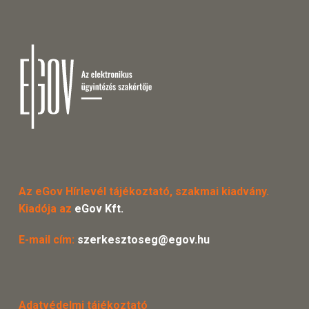
Az eGov Hírlevél tájékoztató, szakmai kiadvány.
Kiadója az
eGov Kft.
E-mail cím:
szerkesztoseg@egov.hu
Adatvédelmi tájékoztató