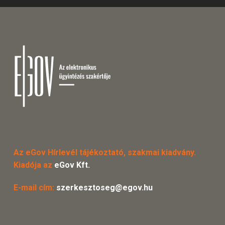
Az eGov Hírlevél tájékoztató, szakmai kiadvány.
Kiadója az
eGov Kft.
E-mail cím:
szerkesztoseg@egov.hu