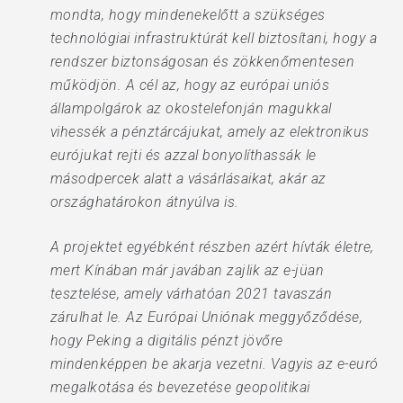
mondta, hogy mindenekelőtt a szükséges
technológiai infrastruktúrát kell biztosítani, hogy a
rendszer biztonságosan és zökkenőmentesen
működjön. A cél az, hogy az európai uniós
állampolgárok az okostelefonján magukkal
vihessék a pénztárcájukat, amely az elektronikus
eurójukat rejti és azzal bonyolíthassák le
másodpercek alatt a vásárlásaikat, akár az
országhatárokon átnyúlva is.
A projektet egyébként részben azért hívták életre,
mert Kínában már javában zajlik az e-jüan
tesztelése, amely várhatóan 2021 tavaszán
zárulhat le. Az Európai Uniónak meggyőződése,
hogy Peking a digitális pénzt jövőre
mindenképpen be akarja vezetni. Vagyis az e-euró
megalkotása és bevezetése geopolitikai