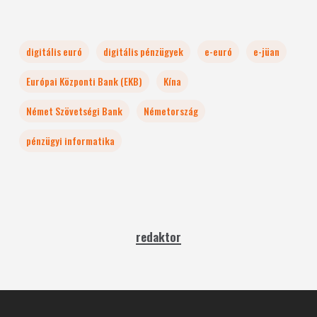
digitális euró
digitális pénzügyek
e-euró
e-jüan
Európai Központi Bank (EKB)
Kína
Német Szövetségi Bank
Németország
pénzügyi informatika
redaktor