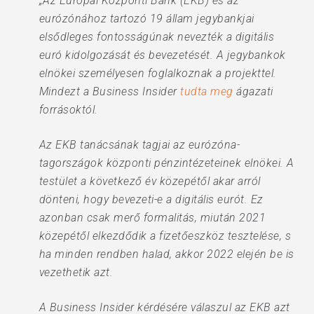
„Az Európai Központi Bank (EKB) és az
eurózónához tartozó 19 állam jegybankjai
elsődleges fontosságúnak nevezték a digitális
euró kidolgozását és bevezetését. A jegybankok
elnökei személyesen foglalkoznak a projekttel.
Mindezt a Business Insider
tudta meg
ágazati
forrásoktól.
Az EKB tanácsának tagjai az eurózóna-
tagországok központi pénzintézeteinek elnökei. A
testület a következő év közepétől akar arról
dönteni, hogy bevezeti-e a digitális eurót. Ez
azonban csak merő formalitás, miután 2021
közepétől elkezdődik a fizetőeszköz tesztelése, s
ha minden rendben halad, akkor 2022 elején be is
vezethetik azt.
A Business Insider kérdésére válaszul az EKB azt