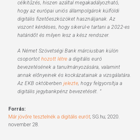
célkitűzés, hiszen azáltal megakadályozható,
hogy az európai uniós állampolgárok külföldi
digitális fizetőeszközöket használjanak. Az
viszont kérdéses, hogy sikerül-e tartani a 2022-es
határidőt és milyen lesz a kész rendszer.
A Német Szövetségi Bank márciusban külön
csoportot
hozott létre
a digitális euró
bevezetésének a tanulmányozására, valamint
annak előnyeinek és kockázatainak a vizsgálatára.
Az EKB októberben
jelezte
, hogy felgyorsítja a
digitális jegybankpénz bevezetését. ”
Forrás:
Már jövőre tesztelnék a digitális eurót
; SG.hu; 2020.
november 28.