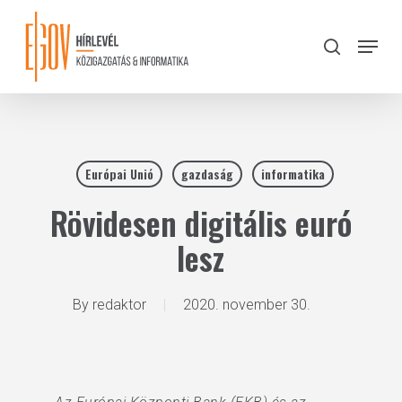
Skip
to
Menu
search
main
Close
content
Menu
Európai Unió
gazdaság
informatika
Rövidesen digitális euró
lesz
By
redaktor
2020. november 30.