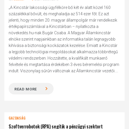
„A Kincstár lakossági ügyfélköre bő két év alatt közel 160
százalékkal bővült, és meghaladja az 514 ezer főt. Ez azt
jelenti, hogy minden 20. magyar állampolgár már rendelkezik
értékpapírszámlával a Kincstárban – nyilatkozta a
növekedés.hu-nak Bugár Csaba. A Magyar Államkincstár
elnöke szerint napjainkban az informatika talán legnagyobb
kihívása a biztonsági kockázatok kezelése. Emiatt a Kincstár
a legjobb technológiai megoldásokat alkalmazza többrétegű
védelmi rendszerben. Hozzátette, a kvalifikált munkaerő
felvétele és megtartása érdekében 3 éves béremelési program
indult. Viszonylag sűrűn változnak az Államkincstár vezetői....
READ MORE
GAZDASÁG
Szoftverrobotok (RPA) segítik a pénzügyi szektort