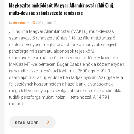
Megkezdte működését Magyar Államkincstár (MÁK) új,
multi-devizás számlavezető rendszere
by
redaktor
2021. június 7.
„ Elindult a Magyar Államkincstár (MÁK) új, multi-devizás
számlavezető rendszere; június 1-től az államháztartásról
szóló törvényben meghatározott önkormányzati és egyéb
pénzforgalmi számlatulajdonosok teljes körű
számlavezetése már az új rendszerben történik – közölte a
MÁK az MTI-vel pénteken. Bugár Csaba elnök a közleményben
ismertette, ezzel a lépéssel több mint 2500 ügyfél 9100
számláját már az új rendszerben tartják nyilván. Az ügyfelek a
fejlesztésnek köszönhetően a hazai banki elvárásoknak
megfelelő versenyképes szolgáltatási szinten és kondíciókkal
tudják pénzforgalmukat intézni – tette hozzá. A 14,791
milliárd...
READ MORE