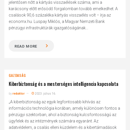
jelentősen nőtt a kártyás visszaélések száma, ami a
karácsony előtt erősödő forgalomban tovább emelkedhet. A
csalások 90,6 százaléka kártyás visszaélés volt – írja az
economx.hu. Luspay Miklós, a Magyar Nemzeti Bank
pénzügyi infrastruktúrák igazgatóságának...
READ MORE
GAZDASÁG
Kiberbiztonság és a mesterséges intelligencia kapcsolata
by
redaktor
2023. július 16.
„A kiberbiztonság az egyik legfontosabb kihívás az
információs technológia korában, amely különösen fontos a
pénzügyi szektorban, ahol a biztonság kulcsfontosságú az
ügyfelek és az intézmények számára egyaránt. Az
adatvédelem, a csalás elleni küzdelem és a kibertámadások