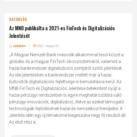
GAZDASÁG
Az MNB publikálta a 2021-es FinTech és Digitalizációs
Jelentését
by
redaktor
2021. május 31.
„A Magyar Nemzeti Bank második alkalommal teszi közzé a
globális és a magyar FinTech ökoszisztémáról, valamint a
hazai bankrendszer digitalizációs szintjéről szóló jelentését.
Az idei jelentésben a bankrendszer mellett már a hazai
biztosítók digitalizációs fejlettsége is bemutatásra kerül. Az
MNB FinTech és Digitalizációs Jelentése betekintést nyújt a
hazai pénzügyi rendszerben is egyre meghatározóbbá váló
pénzügyi innovációk, digitalizáció, illetve az ezeket támogató
technológiák fejlődésének hazai és nemzetközi trendjeibe. A
Jelentés idén egy új témakörrel kiegészülve négy fő részből áll.
Az első rész a...