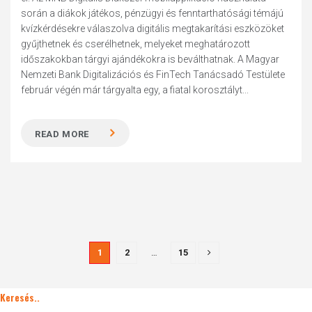
során a diákok játékos, pénzügyi és fenntarthatósági témájú
kvízkérdésekre válaszolva digitális megtakarítási eszközöket
gyűjthetnek és cserélhetnek, melyeket meghatározott
időszakokban tárgyi ajándékokra is beválthatnak. A Magyar
Nemzeti Bank Digitalizációs és FinTech Tanácsadó Testülete
február végén már tárgyalta egy, a fiatal korosztályt...
READ MORE
1
2
…
15
Keresés..