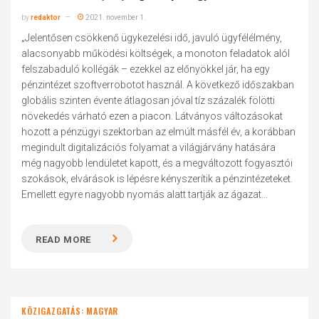
by
redaktor
2021. november 1.
„Jelentősen csökkenő ügykezelési idő, javuló ügyfélélmény,
alacsonyabb működési költségek, a monoton feladatok alól
felszabaduló kollégák – ezekkel az előnyökkel jár, ha egy
pénzintézet szoftverrobotot használ. A következő időszakban
globális szinten évente átlagosan jóval tíz százalék fölötti
növekedés várható ezen a piacon. Látványos változásokat
hozott a pénzügyi szektorban az elmúlt másfél év, a korábban
megindult digitalizációs folyamat a világjárvány hatására
még nagyobb lendületet kapott, és a megváltozott fogyasztói
szokások, elvárások is lépésre kényszerítik a pénzintézeteket.
Emellett egyre nagyobb nyomás alatt tartják az ágazat...
READ MORE
KÖZIGAZGATÁS: MAGYAR