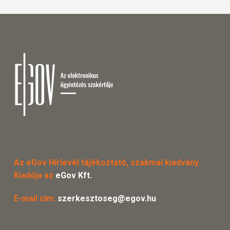
Az eGov Hírlevél tájékoztató, szakmai kiadvány.
Kiadója az
eGov Kft.
E-mail cím:
szerkesztoseg@egov.hu