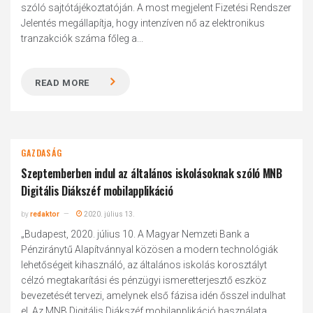
szóló sajtótájékoztatóján. A most megjelent Fizetési Rendszer
Jelentés megállapítja, hogy intenzíven nő az elektronikus
tranzakciók száma főleg a...
READ MORE
GAZDASÁG
Szeptemberben indul az általános iskolásoknak szóló MNB
Digitális Diákszéf mobilapplikáció
by
redaktor
2020. július 13.
„Budapest, 2020. július 10. A Magyar Nemzeti Bank a
Pénziránytű Alapítvánnyal közösen a modern technológiák
lehetőségeit kihasználó, az általános iskolás korosztályt
célzó megtakarítási és pénzügyi ismeretterjesztő eszköz
bevezetését tervezi, amelynek első fázisa idén ősszel indulhat
el. Az MNB Digitális Diákszéf mobilapplikáció használata