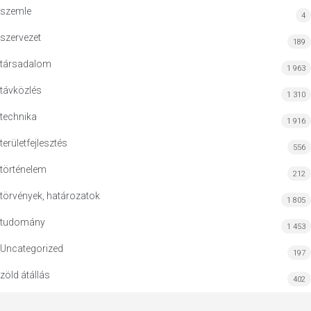
szemle
4
szervezet
189
társadalom
1 963
távközlés
1 310
technika
1 916
területfejlesztés
556
történelem
212
törvények, határozatok
1 805
tudomány
1 453
Uncategorized
197
zöld átállás
402