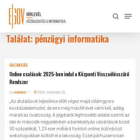
Skip
to
Menu
search
main
Close
content
Menu
Találat: pénzügyi informatika
GAZDASÁG
Online csalások: 2025-ben indul a Központi Visszaélésszűrő
Rendszer
by
redaktor
2023. november 26.
„Az átutalások teljesítése előtt végez majd villámgyors
kockázatelemzést, de erre még másfél évet várni kell, addig
marad az óvatosság. A jegybank legfrissebb adatai szerint az
idei év második negyedévben a bankkártyás vásárlások közel
30 százalékát, 1,23 ezer milliárd forintot online, különböző
webshopokban költött el a lakosság. Ezzel párhuzamosan