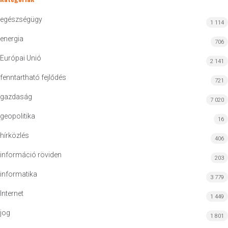
egészségügy
1 114
energia
706
Európai Unió
2 141
fenntartható fejlődés
721
gazdaság
7 020
geopolitika
16
hírközlés
406
információ röviden
203
informatika
3 779
Internet
1 449
jog
1 801