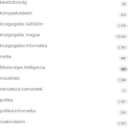
kiberbiztonság
60
környezetvédelem
326
közigazgatás: külföldön
2 319
közigazgatás: magyar
10 650
közigazgatási informatika
5 781
média
488
Mesterséges Intelligencia
420
MI
művelődés
1 548
nemzetközi szervezetek
27
politika
2 337
politikai informatika
292
szakirodalom
2 507