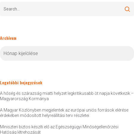
Archívum
Archívum
Legutóbbi bejegyzések
A hőség és szárazság miatti helyzet legkritikusabb öt napja következik –
Magyarország Kormánya
A Magyar Közlönyben megjelentek az európai uniós források elérése
érdekében módosított helyreállítási terv részletei
Miniszteri biztos készíti elő az Egészségügyi Minőségellenőrzési
Hatóság létrehozását