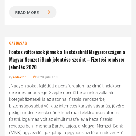
READ MORE
GAZDASÁG
Fontos változások jönnek a fizetéseknél Magyarországon a
Magyar Nemzeti Bank jelentése szerint – Fizetési rendszer
jelentés 2020
by
redaktor
2020. július 13.
„Nagyon sokat fejlődött a pénzforgalom az elmúlt hetekben,
de ennek nincs vége. Szeptembertől bejönnek a vállalati
kötegelt fizetések is az azonnali fizetési rendszerbe,
biztonságosabbá válik az internetes kártyás vásárlás, jövőre
pedig minden kereskedőnél lehet majd elektronikus úton is
fizetni. Izgalmas volt az elmúlt másfél év a hazai fizetési
rendszerben - mondta Bartha Lajos, a Magyar Nemzeti Bank
(MNB) ügyvezető igazgatója a jegybank fizetési rendszerekről