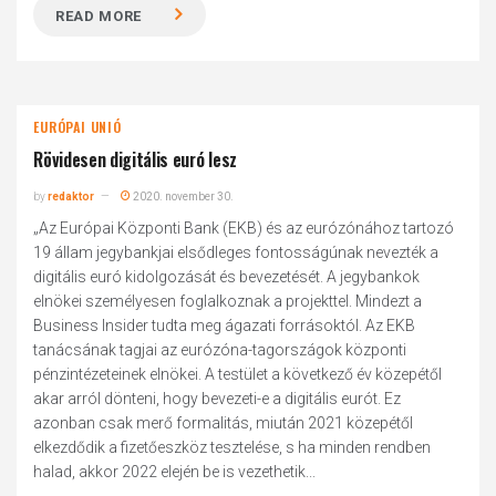
READ MORE
EURÓPAI UNIÓ
Rövidesen digitális euró lesz
by
redaktor
2020. november 30.
„Az Európai Központi Bank (EKB) és az eurózónához tartozó
19 állam jegybankjai elsődleges fontosságúnak nevezték a
digitális euró kidolgozását és bevezetését. A jegybankok
elnökei személyesen foglalkoznak a projekttel. Mindezt a
Business Insider tudta meg ágazati forrásoktól. Az EKB
tanácsának tagjai az eurózóna-tagországok központi
pénzintézeteinek elnökei. A testület a következő év közepétől
akar arról dönteni, hogy bevezeti-e a digitális eurót. Ez
azonban csak merő formalitás, miután 2021 közepétől
elkezdődik a fizetőeszköz tesztelése, s ha minden rendben
halad, akkor 2022 elején be is vezethetik...