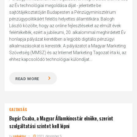
az Év technológiai megoldása díjat - jelentette be
sajtótájékoztatóján Budapesten a Pénzügyminisztérium
pénzügypolitikáért felelős helyettes államtitkára. Balogh
László közölte, hogy az online fejlesztéseket az elmúlt évek
felértékelték, ezért a jubileumi, 20. alkalommal meghirdetett Év
honlapja pályázat keretében a legjobb digitális pénzügyi
alkalmazásokat is keresték. A pályázatot a Magyar Marketing
Szövetség (MMSZ) és az Internet Marketing Tagozat írta ki, az
ehhez kapcsolódó technológiai különdíjat...
READ MORE
GAZDASÁG
Bugár Csaba, a Magyar Államkincstár elnöke, szerint
szolgáltatási szintet kell lépni
by
redaktor
2021. december 5.