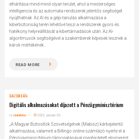
elhárítása mind-mind olyan terület, ahol a mesterséges
intelligencia és az automata rendszerek jelentős segítséget
nyújthatnak. Az AI és a gépi tanulás alkalmazása a
kiberbiztonság terén lehetővé teszi a rendszerek gyors és
hatékony helyreállítását a kibertámadások után. Az AI-
algoritmusok segítségével a szakemberek képesek lesznek a
károk mértékének...
READ MORE
GAZDASÁG
Digitális alkalmazásokat díjazott a Pénzügyminisztérium
by
redaktor
2022. január 30.
„A Magyar Biztosítók Szövetségének (Mabisz) kárbejelentő
alkalmazása, valamint a Billingo online számlázó nyerte el a
Pénzügyminisztérium támogatásával meghirdetett elismerést,