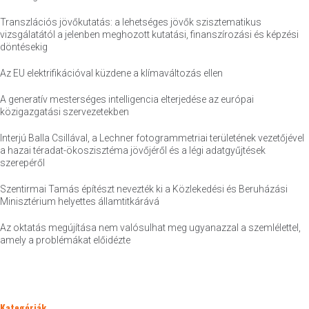
Transzlációs jövőkutatás: a lehetséges jövők szisztematikus
vizsgálatától a jelenben meghozott kutatási, finanszírozási és képzési
döntésekig
Az EU elektrifikációval küzdene a klímaváltozás ellen
A generatív mesterséges intelligencia elterjedése az európai
közigazgatási szervezetekben
Interjú Balla Csillával, a Lechner fotogrammetriai területének vezetőjével
a hazai téradat-ökoszisztéma jövőjéről és a légi adatgyűjtések
szerepéről
Szentirmai Tamás építészt nevezték ki a Közlekedési és Beruházási
Minisztérium helyettes államtitkárává
Az oktatás megújítása nem valósulhat meg ugyanazzal a szemlélettel,
amely a problémákat előidézte
Kategóriák