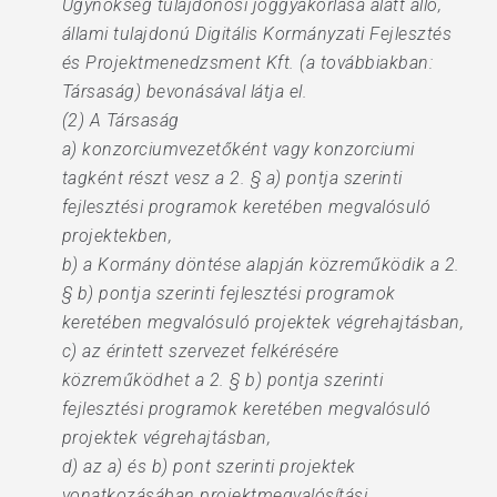
Ügynökség tulajdonosi joggyakorlása alatt álló,
állami tulajdonú Digitális Kormányzati Fejlesztés
és Projektmenedzsment Kft. (a továbbiakban:
Társaság) bevonásával látja el.
(2) A Társaság
a) konzorciumvezetőként vagy konzorciumi
tagként részt vesz a 2. § a) pontja szerinti
fejlesztési programok keretében megvalósuló
projektekben,
b) a Kormány döntése alapján közreműködik a 2.
§ b) pontja szerinti fejlesztési programok
keretében megvalósuló projektek végrehajtásban,
c) az érintett szervezet felkérésére
közreműködhet a 2. § b) pontja szerinti
fejlesztési programok keretében megvalósuló
projektek végrehajtásban,
d) az a) és b) pont szerinti projektek
vonatkozásában projektmegvalósítási