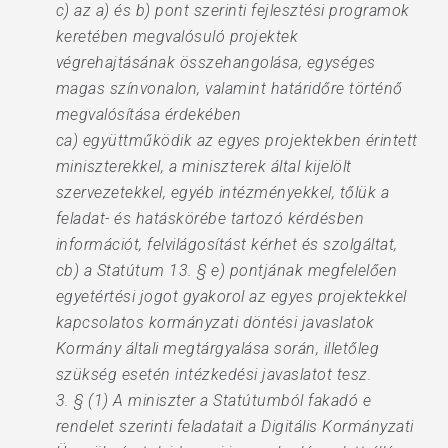
c) az a) és b) pont szerinti fejlesztési programok
keretében megvalósuló projektek
végrehajtásának összehangolása, egységes
magas színvonalon, valamint határidőre történő
megvalósítása érdekében
ca) együttműködik az egyes projektekben érintett
miniszterekkel, a miniszterek által kijelölt
szervezetekkel, egyéb intézményekkel, tőlük a
feladat- és hatáskörébe tartozó kérdésben
információt, felvilágosítást kérhet és szolgáltat,
cb) a Statútum 13. § e) pontjának megfelelően
egyetértési jogot gyakorol az egyes projektekkel
kapcsolatos kormányzati döntési javaslatok
Kormány általi megtárgyalása során, illetőleg
szükség esetén intézkedési javaslatot tesz.
3. § (1) A miniszter a Statútumból fakadó e
rendelet szerinti feladatait a Digitális Kormányzati