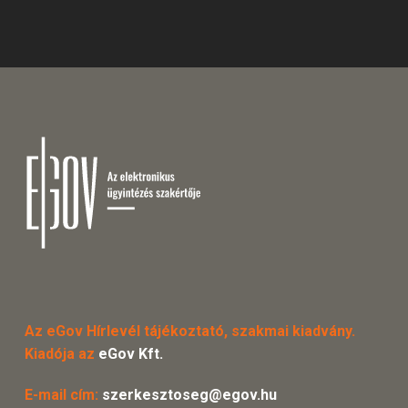
Az eGov Hírlevél tájékoztató, szakmai kiadvány.
Kiadója az
eGov Kft.
E-mail cím:
szerkesztoseg@egov.hu