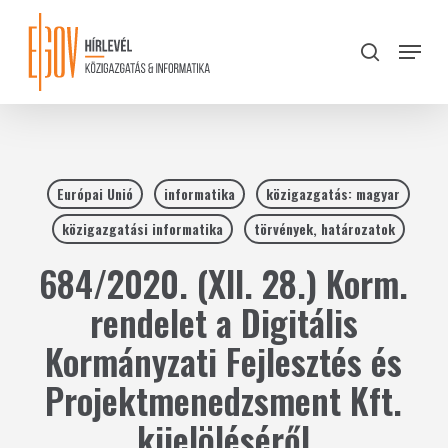
Skip
to
Menu
search
main
Close
content
Menu
Európai Unió
informatika
közigazgatás: magyar
közigazgatási informatika
törvények, határozatok
684/2020. (XII. 28.) Korm.
rendelet a Digitális
Kormányzati Fejlesztés és
Projektmenedzsment Kft.
kijelöléséről