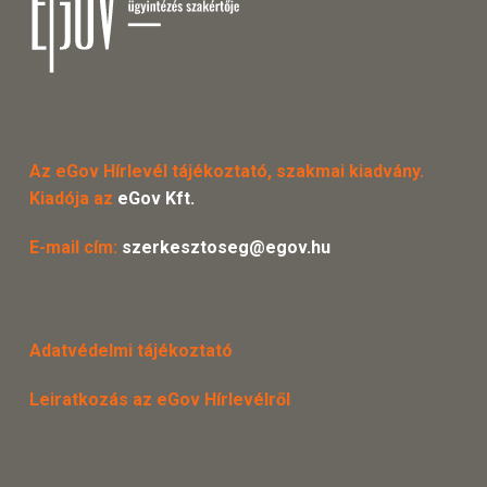
Az eGov Hírlevél tájékoztató, szakmai kiadvány.
Kiadója az
eGov Kft.
E-mail cím:
szerkesztoseg@egov.hu
Adatvédelmi tájékoztató
Leiratkozás az eGov Hírlevélről