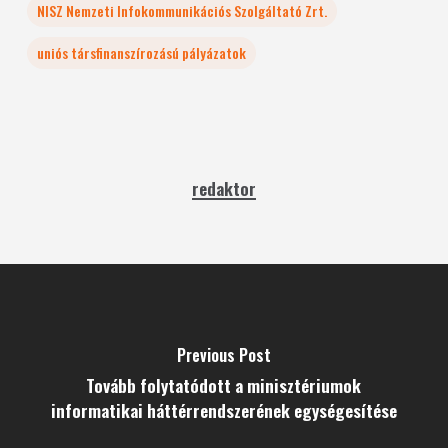
NISZ Nemzeti Infokommunikációs Szolgáltató Zrt.
uniós társfinanszírozású pályázatok
redaktor
Previous Post
Tovább folytatódott a minisztériumok
informatikai háttérrendszerének egységesítése