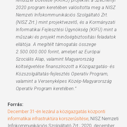
rendszer bővítése (KKIR3) projektet a Széchenyi
2020 program keretében valósította meg a NISZ
Nemzeti Infokommunikációs Szolgáltató Zrt.
(NISZ Zrt.) mint projektvezető, és a Kormányzati
Informatikai Fejlesztési Ügynökség (KIFÜ) mint a
műszaki és projekt minőségbiztosítási feladatok
ellátója. A megítélt támogatás összege
2.500.000.000 forint, amelyet az Európai
Szociális Alap, valamint Magyarország
költségvetése finanszírozott a Közigazgatás- és
Közszolgáltatás-fejlesztés Operatív Program,
valamint a Versenyképes Közép-Magyarország
Operatív Program keretében.”
Forrás:
December 31-én lezárul a közigazgatás központi
informatikai infrastruktúra korszerűsítése
; NISZ Nemzeti
Infokommunikációs Szolgáltató Zrt.; 2020. december