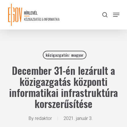
Skip
to
Menu
search
main
Close
content
Menu
közigazgatás: magyar
December 31-én lezárult a
közigazgatás központi
informatikai infrastruktúra
korszerűsítése
By
redaktor
2021. január 3.