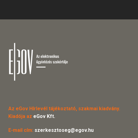
Az eGov Hírlevél tájékoztató, szakmai kiadvány.
Kiadója az
eGov Kft.
E-mail cím:
szerkesztoseg@egov.hu