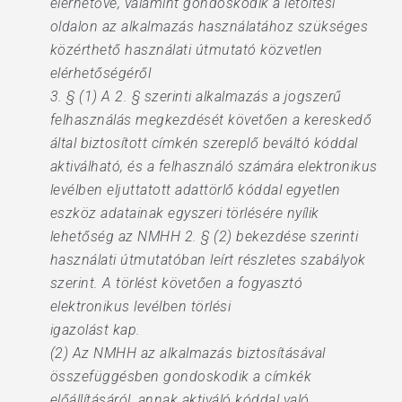
elérhetővé, valamint gondoskodik a letöltési
oldalon az alkalmazás használatához szükséges
közérthető használati útmutató közvetlen
elérhetőségéről
3. § (1) A 2. § szerinti alkalmazás a jogszerű
felhasználás megkezdését követően a kereskedő
által biztosított címkén szereplő beváltó kóddal
aktiválható, és a felhasználó számára elektronikus
levélben eljuttatott adattörlő kóddal egyetlen
eszköz adatainak egyszeri törlésére nyílik
lehetőség az NMHH 2. § (2) bekezdése szerinti
használati útmutatóban leírt részletes szabályok
szerint. A törlést követően a fogyasztó
elektronikus levélben törlési
igazolást kap.
(2) Az NMHH az alkalmazás biztosításával
összefüggésben gondoskodik a címkék
előállításáról, annak aktiváló kóddal való