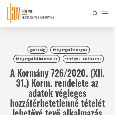
Skip
to
Menu
search
main
Close
content
Menu
gazdaság
közigazgatás: magyar
közigazgatási informatika
törvények, határozatok
A Kormány 726/2020. (XII.
31.) Korm. rendelete az
adatok végleges
hozzáférhetetlenné tételét
lehetővé tevő alkalmazás