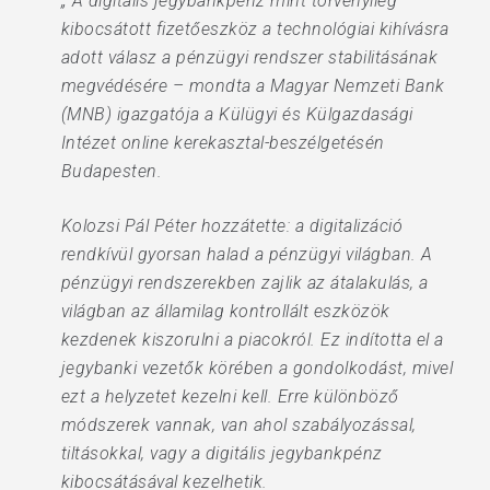
„ A digitális jegybankpénz mint törvényileg
kibocsátott fizetőeszköz a technológiai kihívásra
adott válasz a pénzügyi rendszer stabilitásának
megvédésére – mondta a Magyar Nemzeti Bank
(MNB) igazgatója a Külügyi és Külgazdasági
Intézet online kerekasztal-beszélgetésén
Budapesten.
Kolozsi Pál Péter hozzátette: a digitalizáció
rendkívül gyorsan halad a pénzügyi világban. A
pénzügyi rendszerekben zajlik az átalakulás, a
világban az államilag kontrollált eszközök
kezdenek kiszorulni a piacokról. Ez indította el a
jegybanki vezetők körében a gondolkodást, mivel
ezt a helyzetet kezelni kell. Erre különböző
módszerek vannak, van ahol szabályozással,
tiltásokkal, vagy a digitális jegybankpénz
kibocsátásával kezelhetik.