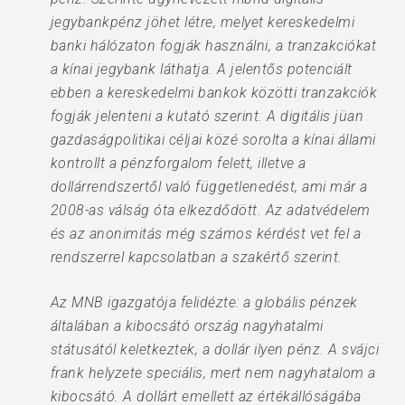
jegybankpénz jöhet létre, melyet kereskedelmi
banki hálózaton fogják használni, a tranzakciókat
a kínai jegybank láthatja. A jelentős potenciált
ebben a kereskedelmi bankok közötti tranzakciók
fogják jelenteni a kutató szerint. A digitális jüan
gazdaságpolitikai céljai közé sorolta a kínai állami
kontrollt a pénzforgalom felett, illetve a
dollárrendszertől való függetlenedést, ami már a
2008-as válság óta elkezdődött. Az adatvédelem
és az anonimitás még számos kérdést vet fel a
rendszerrel kapcsolatban a szakértő szerint.
Az MNB igazgatója felidézte: a globális pénzek
általában a kibocsátó ország nagyhatalmi
státusától keletkeztek, a dollár ilyen pénz. A svájci
frank helyzete speciális, mert nem nagyhatalom a
kibocsátó. A dollárt emellett az értékállóságába