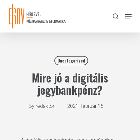
Skip
to
Menu
search
main
Close
content
Menu
Uncategorized
Mire jó a digitális
jegybankpénz?
By
redaktor
2021. február 15.