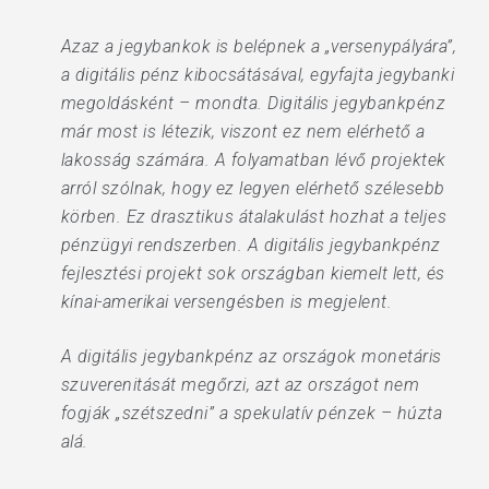
Azaz a jegybankok is belépnek a „versenypályára”,
a digitális pénz kibocsátásával, egyfajta jegybanki
megoldásként – mondta. Digitális jegybankpénz
már most is létezik, viszont ez nem elérhető a
lakosság számára. A folyamatban lévő projektek
arról szólnak, hogy ez legyen elérhető szélesebb
körben. Ez drasztikus átalakulást hozhat a teljes
pénzügyi rendszerben. A digitális jegybankpénz
fejlesztési projekt sok országban kiemelt lett, és
kínai-amerikai versengésben is megjelent.
A digitális jegybankpénz az országok monetáris
szuverenitását megőrzi, azt az országot nem
fogják „szétszedni” a spekulatív pénzek – húzta
alá.