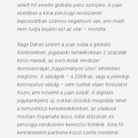
vetett hit emelte globális pénz szintjére. A jüan
esetében a kínai pénzügyi rendszerrel
kapcsolatban számos negatívum van, ami miatt
nem tudja bejárni ezt az utat – mondta.
Nagy Dániel szerint a jüan súlya a globális
fizetésekben, jegybanki tartalékokban 2 százalék
körül maradt, az euró-dollár rendszer
dominanciáját „hagyományos úton” lehetetlen
megtörni. A válságok – a 2008-as, vagy a jelenlegi
koronavírus-válság – sem tudtak olyan fordulatot
hozni, ami növelné a jüan súlyát. A digitális
jegybankpénz új, sokkal olcsóbb megoldás lehet
a nemzetközi kereskedelemben, az utalások
mostani folyamata lassú, több időzónán és
pénzügyi rendszeren keresztül történik. Kína fő
kereskedelmi partnerei közül szinte mindenki