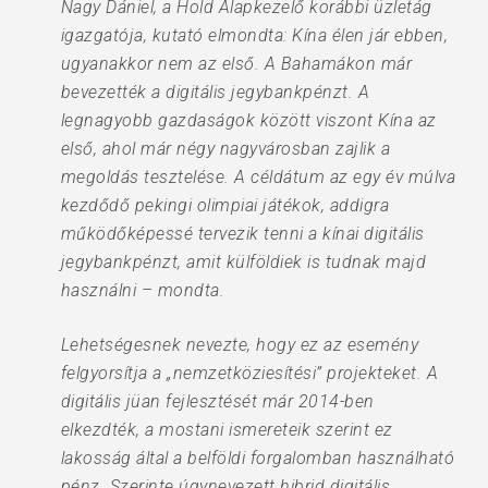
Nagy Dániel, a Hold Alapkezelő korábbi üzletág
igazgatója, kutató elmondta: Kína élen jár ebben,
ugyanakkor nem az első. A Bahamákon már
bevezették a digitális jegybankpénzt. A
legnagyobb gazdaságok között viszont Kína az
első, ahol már négy nagyvárosban zajlik a
megoldás tesztelése. A céldátum az egy év múlva
kezdődő pekingi olimpiai játékok, addigra
működőképessé tervezik tenni a kínai digitális
jegybankpénzt, amit külföldiek is tudnak majd
használni – mondta.
Lehetségesnek nevezte, hogy ez az esemény
felgyorsítja a „nemzetköziesítési” projekteket. A
digitális jüan fejlesztését már 2014-ben
elkezdték, a mostani ismereteik szerint ez
lakosság által a belföldi forgalomban használható
pénz. Szerinte úgynevezett hibrid digitális