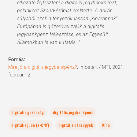
elkezdte fejleszteni a digitális jegybankpénzt,
példaként Szaúd-Arábiát említette. A dollár
súlyából ezek a tényezők lassan „kiharapnak”.
Európában is gőzerővel zajlik a digitális
jegybankpénz fejlesztése, és az Egyesült
Államokban is van kutatás. ”
Forrás:
Mire jó a digitális jegybankpénz?
; Infostart / MTI; 2021.
február 12.
digitális gazdaság
digitális jegybankpénz
digitális jüan (e-CNY)
digitális pénzügyek
Kína