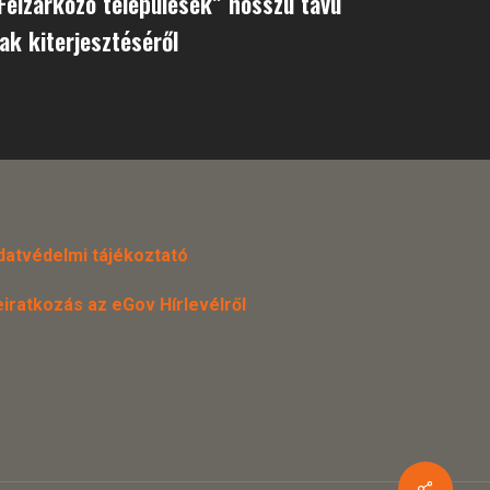
Felzárkózó települések” hosszú távú
k kiterjesztéséről
datvédelmi tájékoztató
eiratkozás az eGov Hírlevélről