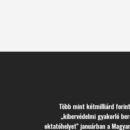
Több mint kétmilliárd forint
„kibervédelmi gyakorló be
oktatóhelyet” januárban a Magya