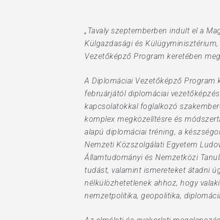
Hit enter to search or ESC to close
„Tavaly szeptemberben indult el a M
Külgazdasági és Külügyminisztérium,
Vezetőképző Program keretében megva
A Diplomáciai Vezetőképző Program k
februárjától diplomáciai vezetőképzés
kapcsolatokkal foglalkozó szakemberek
komplex megközelítésre és módszertanr
alapú diplomáciai tréning, a készségo
Nemzeti Közszolgálati Egyetem Ludovi
Államtudományi és Nemzetközi Tanulmá
tudást, valamint ismereteket átadni ú
nélkülözhetetlenek ahhoz, hogy valaki
nemzetpolitika, geopolitika, diplomáci