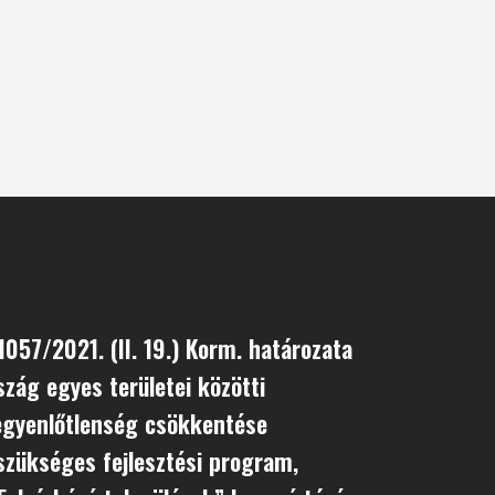
057/2021. (II. 19.) Korm. határozata
zág egyes területei közötti
egyenlőtlenség csökkentése
zükséges fejlesztési program,