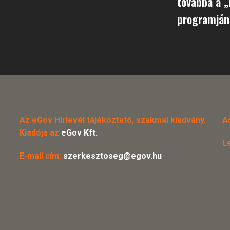
továbbá a „
programjána
Az eGov Hírlevél tájékoztató, szakmai kiadvány.
A
Kiadója az
eGov Kft.
L
E-mail cím:
szerkesztoseg@egov.hu