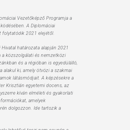
lomáciai Vezetőképző Programja a
űködésében. A Diplomáciai
olytatódik 2021 elejétől.
Hivatal határozata alapján 2021
a a közszolgálati és nemzetközi
ánkban és a régióban is egyedülálló,
 alakul ki, amely ötvözi a szakmai
gramok látásmódjait. A képzésekre a
er Krisztián egyetemi docens, az
zerre kíván elméleti és gyakorlati
információkat, amelyek
rén dolgozzon. Ide tartozik a