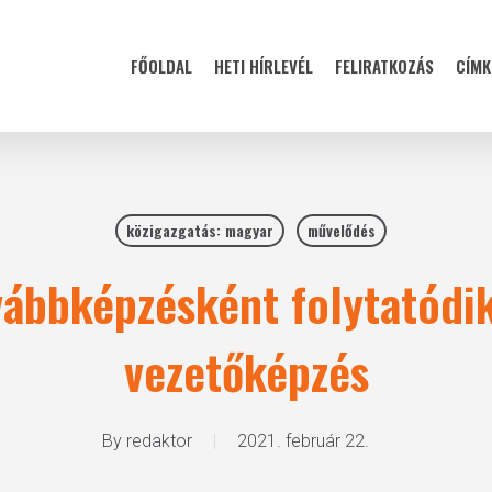
FŐOLDAL
HETI HÍRLEVÉL
FELIRATKOZÁS
CÍMK
közigazgatás: magyar
művelődés
vábbképzésként folytatódik
vezetőképzés
By
redaktor
2021. február 22.