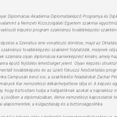
agyar Diplomáciai Akadémia Diplomataképző Programja és Dip
 valamint a Nemzeti Közszolgálati Egyetem szakmai együttm
lósuló képzési program szakirányú továbbképzési szakként f
épzése a Szenátus erre vonatkozó döntése, majd az Oktatási 
 szakirányú továbbképzési szakként folytatódik, melynek célj
 számára olyan diplomáciai karrierképzést kínálni, amely haz
a épülő fejlődési lehetőséget jelent. Olyan képzési struktúra
rientált továbbképzés és az üzleti fókuszú felsőoktatási pro
ka Campusán kerül sor, a szakfelelősi feladatokat Zachar Pét
nyok Kar nemzetközi dékánhelyettese látja el. A képzés egys
gy, hogy biztosítani tudja a hallgatóknak azokat a naprakész 
 a jövőben a diplomáciában, illetve nemzetközi kapcsolatok te
ai alapismeretek, a külgazdaság és a biztonságpolitika.