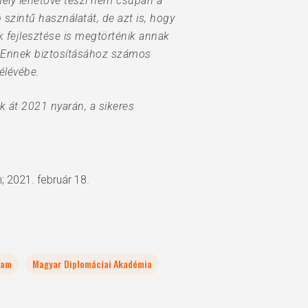
mely lehetővé teszi nem csupán a
zintű használatát, de azt is, hogy
k fejlesztése is megtörténik annak
 Ennek biztosításához számos
élévébe.
 át 2021 nyarán, a sikeres
; 2021. február 18.
ram
Magyar Diplomáciai Akadémia