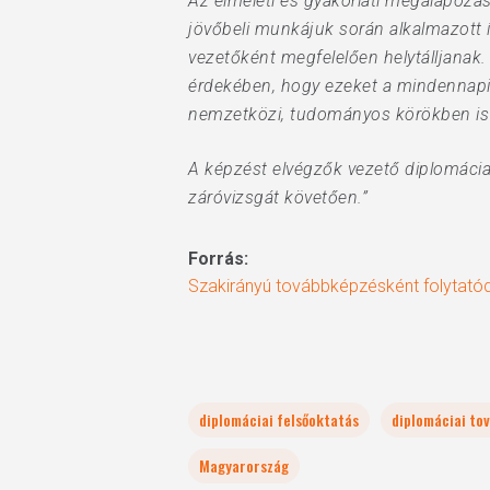
Az elméleti és gyakorlati megalapozás
jövőbeli munkájuk során alkalmazott 
vezetőként megfelelően helytálljanak.
érdekében, hogy ezeket a mindennap
nemzetközi, tudományos körökben is 
A képzést elvégzők vezető diplomácia
záróvizsgát követően.”
Forrás:
Szakirányú továbbképzésként folytató
diplomáciai felsőoktatás
diplomáciai to
Magyarország