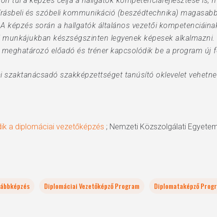
on túl a képzés célja a hallgatók kompetenciafejlesztése is, 
írásbeli és szóbeli kommunikáció (beszédtechnika) magasabb s
 A képzés során a hallgatók általános vezetői kompetenciáina
i munkájukban készségszinten legyenek képesek alkalmazni.
meghatározó előadó és tréner kapcsolódik be a program új f
i szaktanácsadó szakképzettséget tanúsító oklevelet vehetnek
dik a diplomáciai vezetőképzés
; Nemzeti Közszolgálati Egyetem
vábbképzés
Diplomáciai Vezetőképző Program
Diplomataképző Prog