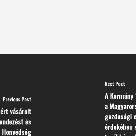
Next Post
A Kormány 1
Previous Post
a Magyarors
ért vásárolt
gazdasági 
rendezést és
érdekében s
r Honvédség