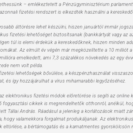
zethessünk – emlékeztetett a Pénzügyminisztérium parlamenti 
azonnali fizetési rendszert is elkezdték használni a keresked
abb áttörésre lehet készülni, hiszen januártól immár jogszabá
kus fizetési lehetőséget biztosítsanak (bankkártyát vagy az azo
ségen túl is elemi érdekük a kereskedőknek, hiszen minden ad
tornákat. Az elmúlt év végén már megközelítette a 10 milliót 
 millióra emelkedett, ami 7,3 százalékos növekedés az egy évve
zede nem volt példa.
s fizetési lehetőségek bővülése, a készpénzhasználat visszasz
kat, és így hozzájárulhat a vírus mihamarabbi legyőzéséhez.
 elektronikus fizetési módok előretörése is segíti az online 
ő fogyasztási cikkek is megrendelhetők otthonról, anélkül, 
tt Tállai András. Ráadásul a jelenleg a korlátozások miatt zá
, hogy valamekkora forgalmat produkáljanak. Az elektronikus
eltörlése, a bértámogatás és a kamatmentes gyorskölcsön mell