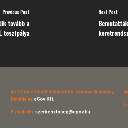
Previous Post
Next Post
dik tovább a
Bemutatták 
E tesztpálya
keretrends
Az eGov Hírlevél tájékoztató, szakmai kiadvány.
A
Kiadója az
eGov Kft.
L
E-mail cím:
szerkesztoseg@egov.hu