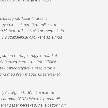
edői oldalt is mozgásba hozta –
azdaságnak Tállai András, a
magyarok csaknem 970 milliószor
nt 2019-ben. A 7 százalékot meghaladó
0,2 százalékkal csökkent az elmúlt
l jobban mutatja, hogy immár két
tt összeg – emlékeztetett Tállai
ttek bankkártyával a magyarok a
soha még ilyen magas kosárértéket
aly év végére történelmi rekordot
a-elfogadó (POS) készülék működik,
em tízezer kereskedőnél először nyílt