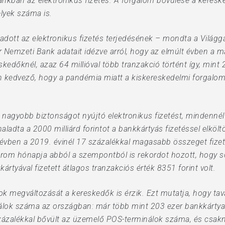
nkban az elektronikus fizetés. A forgalom bővülése a keresk
lyek száma is.
adott az elektronikus fizetés terjedésének – mondta a Világg
 Nemzeti Bank adatait idézve arról, hogy az elmúlt évben a 
eskedőknél, azaz 64 millióval több tranzakció történt így, mi
kedvező, hogy a pandémia miatt a kiskereskedelmi forgalom 
nagyobb biztonságot nyújtó elektronikus fizetést, mindenné
dta a 2000 milliárd forintot a bankkártyás fizetéssel elköltö
 évben a 2019. évinél 17 százalékkal magasabb összeget fize
árom hónapja abból a szempontból is rekordot hozott, hogy 
ártyával fizetett átlagos tranzakciós érték 8351 forint volt.
sok megváltozását a kereskedők is érzik. Ezt mutatja, hogy tav
nálok száma az országban: már több mint 203 ezer bankkárty
zázalékkal bővült az üzemelő POS-terminálok száma, és csakn