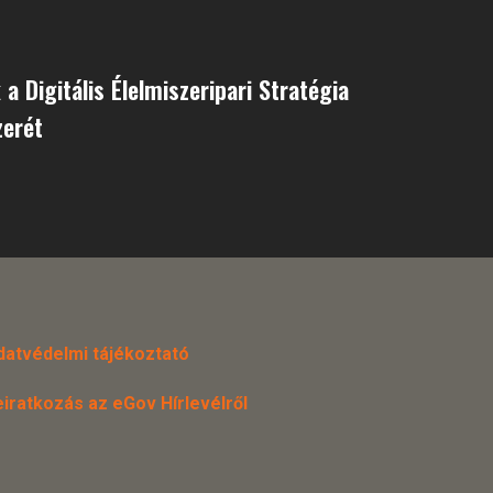
a Digitális Élelmiszeripari Stratégia
zerét
datvédelmi tájékoztató
eiratkozás az eGov Hírlevélről