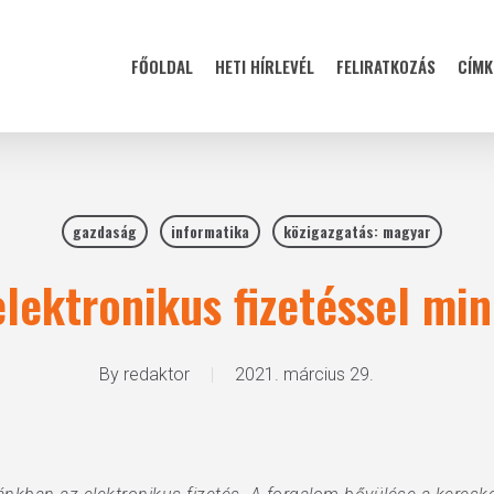
FŐOLDAL
HETI HÍRLEVÉL
FELIRATKOZÁS
CÍMK
gazdaság
informatika
közigazgatás: magyar
 elektronikus fizetéssel mi
By
redaktor
2021. március 29.