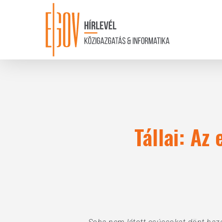
Skip
to
main
content
Tállai: Az