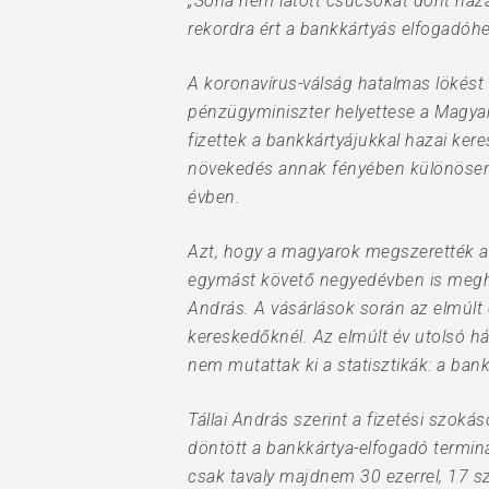
„Soha nem látott csúcsokat dönt hazá
rekordra ért a bankkártyás elfogadóhe
Hit enter to search or ESC to close
A koronavírus-válság hatalmas lökést 
pénzügyminiszter helyettese a Magyar
fizettek a bankkártyájukkal hazai ker
növekedés annak fényében különösen 
évben.
Azt, hogy a magyarok megszerették a 
egymást követő negyedévben is meghala
András. A vásárlások során az elmúlt
kereskedőknél. Az elmúlt év utolsó h
nem mutattak ki a statisztikák: a bankk
Tállai András szerint a fizetési szoká
döntött a bankkártya-elfogadó termi
csak tavaly majdnem 30 ezerrel, 17 s