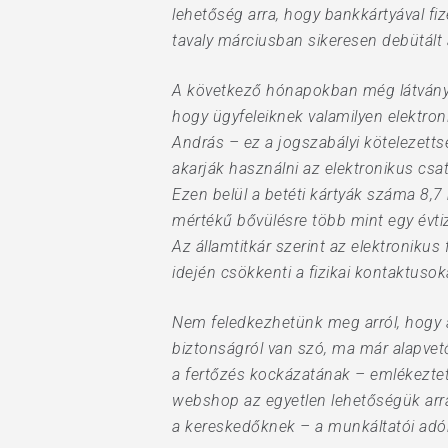
lehetőség arra, hogy bankkártyával fi
tavaly márciusban sikeresen debütált 
A következő hónapokban még látványos
hogy ügyfeleiknek valamilyen elektroni
András – ez a jogszabályi kötelezett
akarják használni az elektronikus csa
Ezen belül a betéti kártyák száma 8,7
mértékű bővülésre több mint egy évti
Az államtitkár szerint az elektroniku
idején csökkenti a fizikai kontaktuso
Nem feledkezhetünk meg arról, hogy az
biztonságról van szó, ma már alapvet
a fertőzés kockázatának – emlékeztete
webshop az egyetlen lehetőségük arra
a kereskedőknek – a munkáltatói adók 