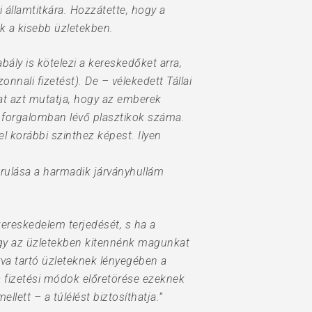
államtitkára. Hozzátette, hogy a
ők a kisebb üzletekben.
ly is kötelezi a kereskedőket arra,
nnali fizetést). De – vélekedett Tállai
at azt mutatja, hogy az emberek
a forgalomban lévő plasztikok száma.
l korábbi szinthez képest. Ilyen
orulása a harmadik járványhullám
kereskedelem terjedését, s ha a
hogy az üzletekben kitennénk magunkat
rva tartó üzleteknek lényegében a
 fizetési módok előretörése ezeknek
ett – a túlélést biztosíthatja.”