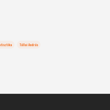
atisztika
Tállai András