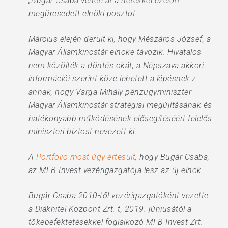
„Bugár Csaba veheti át a hetekkel ezelőtt
megüresedett elnöki posztot.
Március elején derült ki, hogy Mészáros József, a
Magyar Államkincstár elnöke távozik. Hivatalos
nem közölték a döntés okát, a Népszava akkori
információi szerint köze lehetett a lépésnek z
annak, hogy Varga Mihály pénzügyminiszter
Magyar Államkincstár stratégiai megújításának és
hatékonyabb működésének elősegítéséért felelős
miniszteri biztost nevezett ki.
A
Portfolio most úgy értesült
, hogy Bugár Csaba,
az MFB Invest vezérigazgatója lesz az új elnök.
Bugár Csaba 2010-től vezérigazgatóként vezette
a Diákhitel Központ Zrt.-t, 2019. júniusától a
tőkebefektetésekkel foglalkozó MFB Invest Zrt.