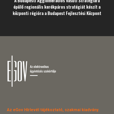
A Budapesti Agglomerációs Vasúti Stratégiára
épülő regionális kerékpáros stratégiát készít a
központi régióra a Budapest Fejlesztési Központ
Az eGov Hírlevél tájékoztató, szakmai kiadvány.