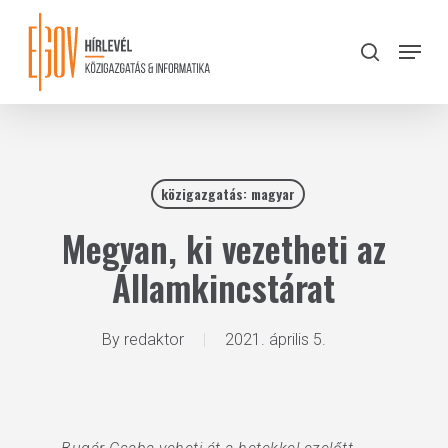
Skip
to
Menu
search
main
Close
content
Menu
közigazgatás: magyar
Megvan, ki vezetheti az
Államkincstárat
By
redaktor
2021. április 5.