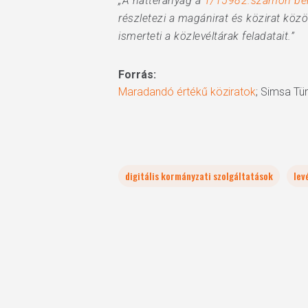
„A háttéranyag a
T/15982.számon beny
részletezi a magánirat és közirat köz
ismerteti a közlevéltárak feladatait.”
Forrás:
Maradandó értékű köziratok
; Simsa Tün
digitális kormányzati szolgáltatások
lev