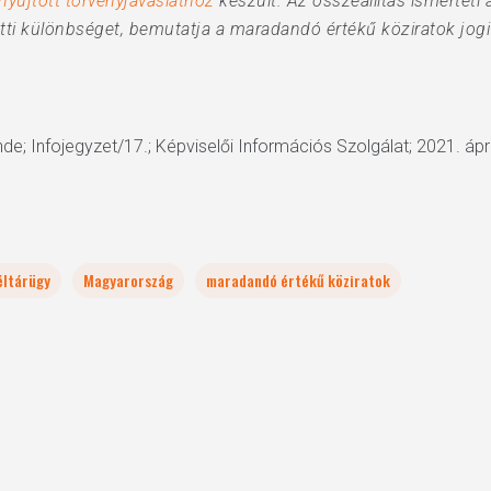
újtott törvényjavaslathoz
készült. Az összeállítás ismerteti
ötti különbséget, bemutatja a maradandó értékű köziratok jogi
de; Infojegyzet/17.; Képviselői Információs Szolgálat; 2021. ápri
éltárügy
Magyarország
maradandó értékű köziratok