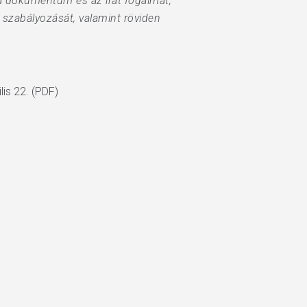
 a dokumentum és az irat fogalmát,
 szabályozását, valamint röviden
lis 22. (PDF)