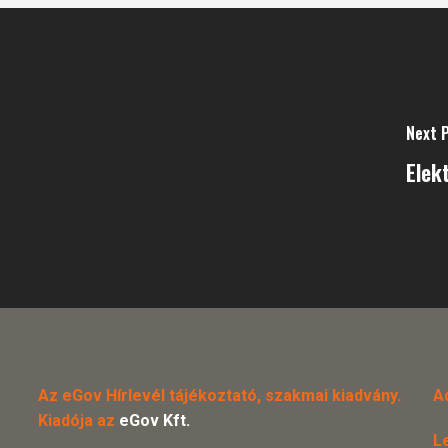
Next 
Elek
Az eGov Hírlevél tájékoztató, szakmai kiadvány.
A
Kiadója az
eGov Kft.
L