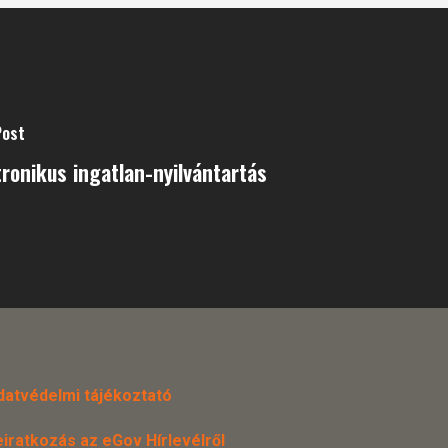
Post
tronikus ingatlan-nyilvántartás
datvédelmi tájékoztató
eiratkozás az eGov Hírlevélről