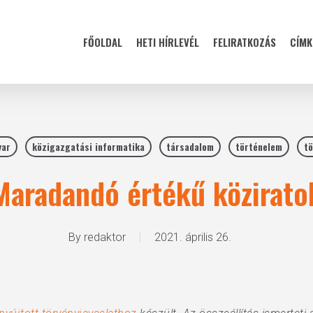
FŐOLDAL
HETI HÍRLEVÉL
FELIRATKOZÁS
CÍMK
yar
közigazgatási informatika
társadalom
történelem
tö
Maradandó értékű közirato
By
redaktor
2021. április 26.