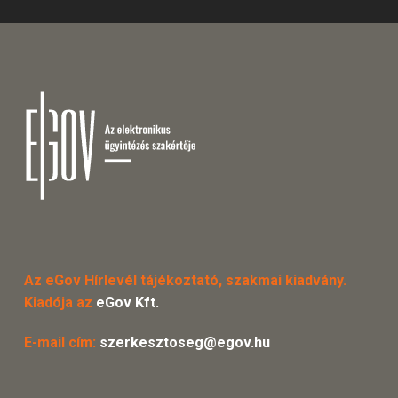
Az eGov Hírlevél tájékoztató, szakmai kiadvány.
Kiadója az
eGov Kft.
E-mail cím:
szerkesztoseg@egov.hu