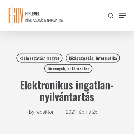
Skip
to
Menu
search
main
Close
content
Menu
közigazgatás: magyar
közigazgatási informatika
törvények, határozatok
Elektronikus ingatlan-
nyilvántartás
By
redaktor
2021. április 26.