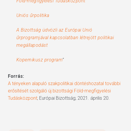
Föld-megfigyelési Tudásközpont
Uniós űrpolitika
A Bizottság üdvözli az Európai Unió
űrprogramjával kapcsolatban létrejött politikai
megállapodást
Kopernikusz program
”
Forrás:
A tényeken alapuló szakpolitikai döntéshozatal további
erősítését szolgáló új bizottsági Föld-megfigyelési
Tudásközpont
; Európai Bizottság; 2021. április 20.