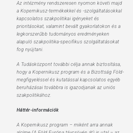
Az intézmény rendszeresen nyomon követi majd
a Kopernikusz-termékekkel és -szolgáltatásokkal
kapcsolatos szakpolitikai igényeket és
prioritásokat, valamint bevált gyakorlatokon és a
legkorszerűbb tudományos eredményeken
alapuló szakpolitika-specifikus szolgáltatásokat
fog nyújtani.
A Tudásközpont további célja annak biztosítása,
hogy a Kopernikusz program és a Bizottság Föld-
megfigyeléssel és kutatással kapcsolatos egyéb
beruházásai továbbra is igazodjanak az uniós
szakpolitikához.
Háttér-információk
A Kopernikusz program – miként arra annak
alcíme (A Föld Európa távcsövén át) is utal – az