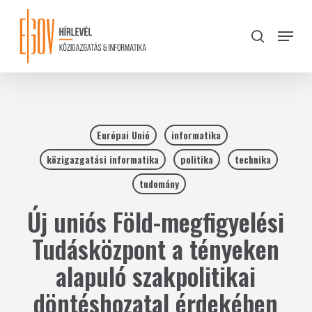
Skip
to
Menu
search
main
Close
content
Menu
Európai Unió
informatika
közigazgatási informatika
politika
technika
tudomány
Új uniós Föld-megfigyelési
Tudásközpont a tényeken
alapuló szakpolitikai
döntéshozatal érdekében