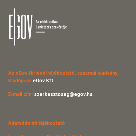
Az eGov Hírlevél tájékoztató, szakmai kiadvány.
Kiadója az
eGov Kft.
E-mail cím:
szerkesztoseg@egov.hu
Adatvédelmi tájékoztató