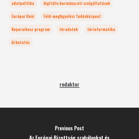
adatpolitika
digitális kormányzati szolgáltatások
Európai Unió
Föld-megfigyelési Tudásközpont
Kopernikusz program
téradatok
térinformatika
űrkutatás
redaktor
Previous Post
Az Európai Bizottság szabályokat és