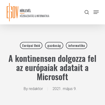
Skip
to
Menu
search
main
Close
content
Menu
Európai Unió
gazdaság
informatika
A kontinensen dolgozza fel
az európaiak adatait a
Microsoft
By
redaktor
2021. május 9.