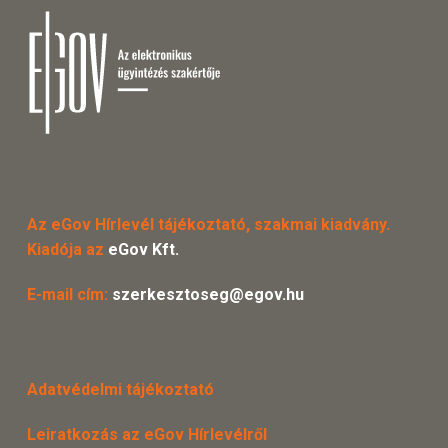
Az eGov Hírlevél tájékoztató, szakmai kiadvány.
Kiadója az
eGov Kft.
E-mail cím:
szerkesztoseg@egov.hu
Adatvédelmi tájékoztató
Leiratkozás az eGov Hírlevélről