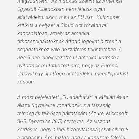
megszüntetni. Az indoklás szerint az Amerikai
Egyesült Államokban nem létezik olyan
adatvédelmi szint, mint az EU-ban. Különösen
kritikus a helyzet a Cloud Act törvénnyel
kapcsolatban, amely az amerikai
titkosszolgálatoknak átfogó jogokat biztosít a
cégadatokhoz való hozzáférés tekintetében. A
Joe Biden elnök vezette új amerikai kormány
nyitottnak mutatkozott arra, hogy az Európai
Unióval egy új átfogó adatvédelmi megállapodást
kössön.
A most bejelentett „EU-adathatár” a vállalati és az
állami ügyfelekre vonatkozik, s a társaság
mindegyik felhőszolgáltatására (Azure, Microsoft
365, Dynamics 365) érvényes. Az viszont
kérdéses, hogy a jogi bizonytalanságokat sikerül-
e orvosolni. Ami biztos, hogy a konszern felelős