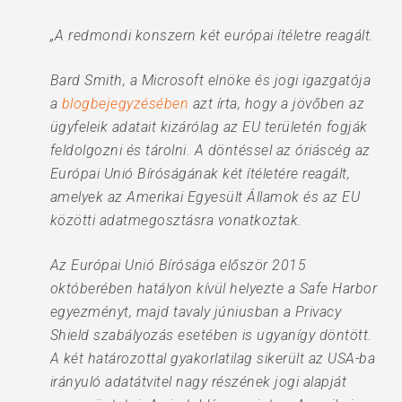
„A redmondi konszern két európai ítéletre reagált.
Bard Smith, a Microsoft elnöke és jogi igazgatója
a
blogbejegyzésében
azt írta, hogy a jövőben az
ügyfeleik adatait kizárólag az EU területén fogják
feldolgozni és tárolni. A döntéssel az óriáscég az
Európai Unió Bíróságának két ítéletére reagált,
amelyek az Amerikai Egyesült Államok és az EU
közötti adatmegosztásra vonatkoztak.
Az Európai Unió Bírósága először 2015
októberében hatályon kívül helyezte a Safe Harbor
egyezményt, majd tavaly júniusban a Privacy
Shield szabályozás esetében is ugyanígy döntött.
A két határozottal gyakorlatilag sikerült az USA-ba
irányuló adatátvitel nagy részének jogi alapját