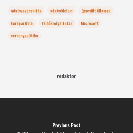
adatszuverenitás
adatvédelem
Egyesült Államok
Európai Unió
felhőszolgáltatás
Microsoft
versenypolitika
redaktor
Previous Post