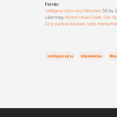
Forrás:
Intelligens város lesz München
; SG.hu; 
Lásd még:
Munich Urban Colab. One Spa
Az új európai Bauhaus: szép, fenntartha
intelligens város
klímavédelem
Mün