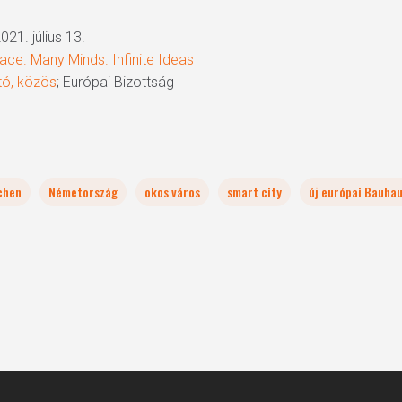
2021. július 13.
ce. Many Minds. Infinite Ideas
tó, közös
; Európai Bizottság
chen
Németország
okos város
smart city
új európai Bauha