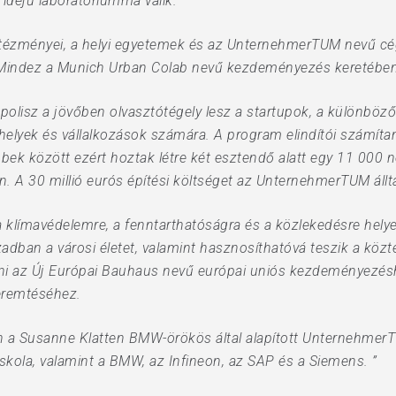
 idejű laboratóriummá válik.
s intézményei, a helyi egyetemek és az UnternehmerTUM nevű c
. Mindez a Munich Urban Colab nevű kezdeményezés keretébe
olisz a jövőben olvasztótégely lesz a startupok, a különböző v
elyek és vállalkozások számára. A program elindítói számítan
bek között ezért hoztak létre két esztendő alatt egy 11 000 
. A 30 millió eurós építési költséget az UnternehmerTUM állta,
a klímavédelemre, a fenntarthatóságra és a közlekedésre helyez
adban a városi életet, valamint hasznosíthatóvá teszik a köz
lni az Új Európai Bauhaus nevű európai uniós kezdeményezéshe
eremtéséhez.
n a Susanne Klatten BMW-örökös által alapított Unternehme
kola, valamint a BMW, az Infineon, az SAP és a Siemens. ”