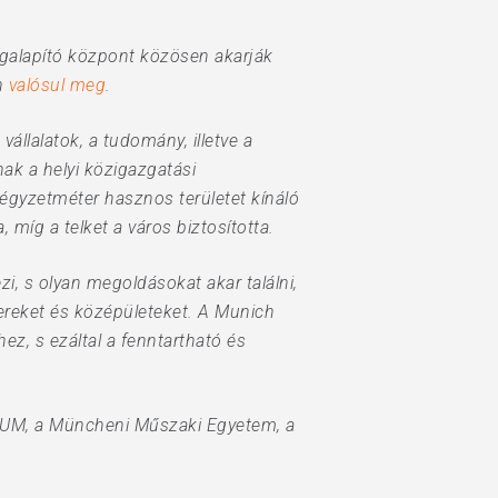
égalapító központ közösen akarják
n
valósul meg
.
állalatok, a tudomány, illetve a
ak a helyi közigazgatási
négyzetméter hasznos területet kínáló
 míg a telket a város biztosította.
i, s olyan megoldásokat akar találni,
tereket és középületeket. A Munich
z, s ezáltal a fenntartható és
rTUM, a Müncheni Műszaki Egyetem, a