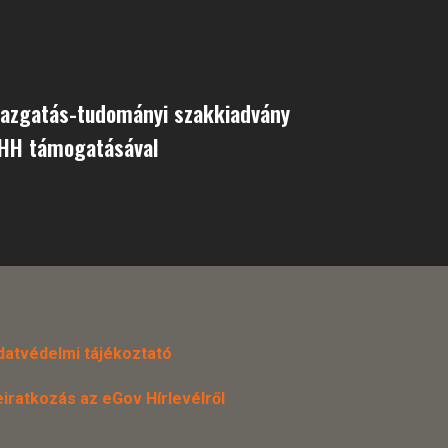
gazgatás-tudományi szakkiadvány
MHH támogatásával
datvédelmi tájékoztató
eiratkozás az eGov Hírlevélről