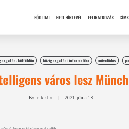
FŐOLDAL
HETI HÍRLEVÉL
FELIRATKOZÁS
CÍMK
gazgatás: külföldön
közigazgatási informatika
művelődés
po
telligens város lesz Münc
By
redaktor
2021. július 18.