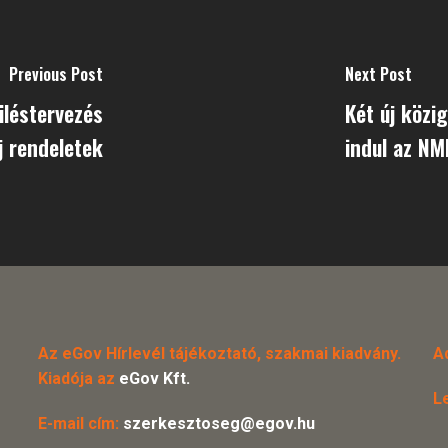
Previous Post
Next Post
üléstervezés
Két új közi
j rendeletek
indul az N
Az eGov Hírlevél tájékoztató, szakmai kiadvány.
A
Kiadója az
eGov Kft.
L
E-mail cím:
szerkesztoseg@egov.hu