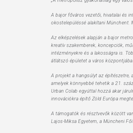
„A metropolisz gyakorlatilag egy valós
A bajor főváros vezetői, hivatalai é
okostelepüléssé alakítani Münchent
Az elképzelések alapján a bajor metrop
kreatív szakemberek, koncepciók, műh
intézményekre és a lakosságra is. Töb
átlátszó épületet a város központjában
A projekt a hangsúlyt az építészetre, 
amelyek könnyebbé tehetik a 21. száz
Urban Colab egyúttal hozzá akar járu
innovációkra építő Zöld Európa megt
A támogatók és résztvevők között va
Lajos-Miksa Egyetem, a Müncheni Főis