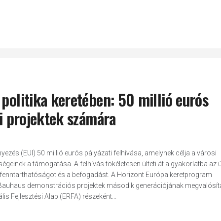
 politika keretében: 50 millió eurós
si projektek számára
zés (EUI) 50 millió eurós pályázati felhívása, amelynek célja a városi
geinek a támogatása. A felhívás tökéletesen ülteti át a gyakorlatba az ú
 fenntarthatóságot és a befogadást. A Horizont Európa keretprogram
pai Bauhaus demonstrációs projektek második generációjának megvalósítá
s Fejlesztési Alap (ERFA) részeként...