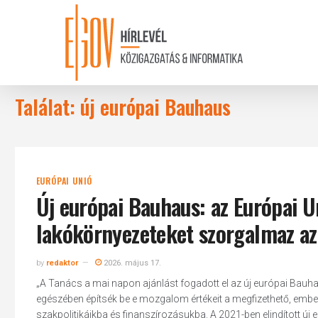
Skip
to
main
content
Találat: új európai Bauhaus
EURÓPAI UNIÓ
Új európai Bauhaus: az Európai U
lakókörnyezeteket szorgalmaz a
by
redaktor
2026. május 17.
„A Tanács a mai napon ajánlást fogadott el az új európai Bau
egészében építsék be e mozgalom értékeit a megfizethető, ember
szakpolitikáikba és finanszírozásukba. A 2021-ben elindított ú