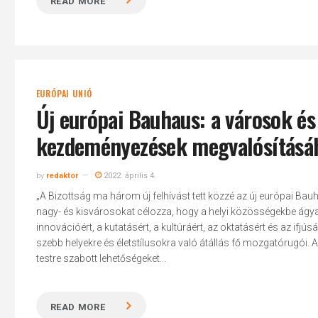
READ MORE
EURÓPAI UNIÓ
Új európai Bauhaus: a városok és
kezdeményezések megvalósításá
by
redaktor
2022. április 4.
„A Bizottság ma három új felhívást tett közzé az új európai Ba
nagy- és kisvárosokat célozza, hogy a helyi közösségekbe ágyazó
innovációért, a kutatásért, a kultúráért, az oktatásért és az ifjú
szebb helyekre és életstílusokra való átállás fő mozgatórugói. Az
testre szabott lehetőségeket...
READ MORE