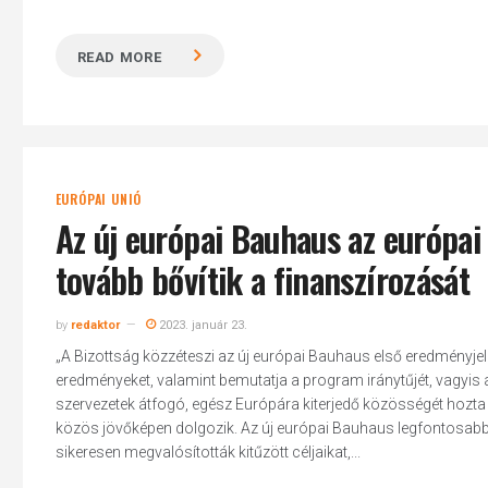
READ MORE
EURÓPAI UNIÓ
Az új európai Bauhaus az európai
tovább bővítik a finanszírozását
by
redaktor
2023. január 23.
„A Bizottság közzéteszi az új európai Bauhaus első eredményje
eredményeket, valamint bemutatja a program iránytűjét, vagyis az
szervezetek átfogó, egész Európára kiterjedő közösségét hozta l
közös jövőképen dolgozik. Az új európai Bauhaus legfontosabb te
sikeresen megvalósították kitűzött céljaikat,...