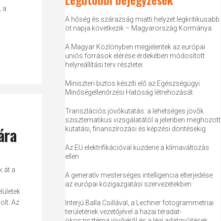
, a
A hőség és szárazság miatti helyzet legkritikusabb
öt napja következik – Magyarország Kormánya
A Magyar Közlönyben megjelentek az európai
uniós források elérése érdekében módosított
helyreállítási terv részletei
Miniszteri biztos készíti elő az Egészségügyi
Minőségellenőrzési Hatóság létrehozását
Transzlációs jövőkutatás: a lehetséges jövők
szisztematikus vizsgálatától a jelenben meghozott
ára
kutatási, finanszírozási és képzési döntésekig
Az EU elektrifikációval küzdene a klímaváltozás
ellen
 át a
A generatív mesterséges intelligencia elterjedése
az európai közigazgatási szervezetekben
lületek
lt. Az
Interjú Balla Csillával, a Lechner fotogrammetriai
területének vezetőjével a hazai téradat-
ökoszisztéma jövőjéről és a légi adatgyűjtések