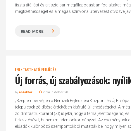
tiszta átállást és a tisztaipar-megállapodásban foglaltakat, mé
megfizethetőséget és a magas színvonalú tervezést ötvözve javítj
READ MORE
FENNTARTHATÓ FEJLŐDÉS
Új forrás, új szabályozások: nyíli
by
redaktor
2024. október 20.
„Szeptember végén a Nemzeti Fejlesztési Központ és Új Európai 
települések zöldítése érdekében kitáruló új lehetőségeket. A mé
zöldinfrastruktúráról (ZI) is jelzi, hogy a téma jelentősége nő, 
Hit enter to search or ESC to close
fejlesztésével, hanem minden önkormányzat. Az eseményünk cé
előadók különböző szempontokból mutatták be, hogy milyen sza