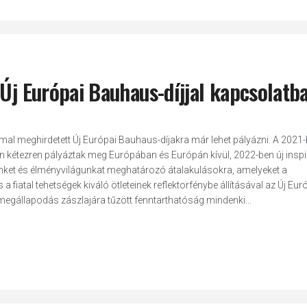
 Új Európai Bauhaus-díjjal kapcsolatb
mal meghirdetett Új Európai Bauhaus-díjakra már lehet pályázni. A 2021
sen kétezren pályáztak meg Európában és Európán kívül, 2022-ben új inspi
ünket és élményvilágunkat meghatározó átalakulásokra, amelyeket a
a fiatal tehetségek kiváló ötleteinek reflektorfénybe állításával az Új Eur
 megállapodás zászlajára tűzött fenntarthatóság mindenki...