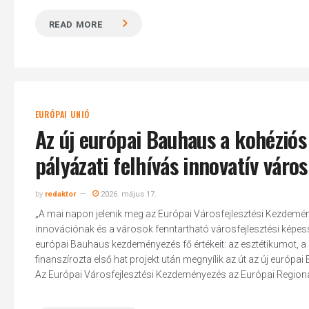
READ MORE
EURÓPAI UNIÓ
Az új európai Bauhaus a kohéziós
pályázati felhívás innovatív váro
by
redaktor
2026. május 17.
„A mai napon jelenik meg az Európai Városfejlesztési Kezdeménye
innovációnak és a városok fenntartható városfejlesztési képessé
európai Bauhaus kezdeményezés fő értékeit: az esztétikumot, a
finanszírozta első hat projekt után megnyílik az út az új euró
Az Európai Városfejlesztési Kezdeményezés az Európai Regionáli