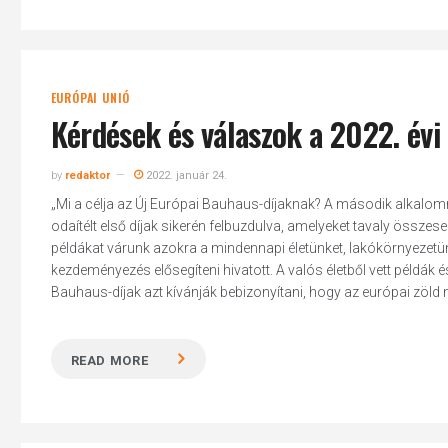
EURÓPAI UNIÓ
Kérdések és válaszok a 2022. évi
by
redaktor
2022. január 24.
„Mi a célja az Új Európai Bauhaus-díjaknak? A második alkalom
odaítélt első díjak sikerén felbuzdulva, amelyeket tavaly össze
példákat várunk azokra a mindennapi életünket, lakókörnyezet
kezdeményezés elősegíteni hivatott. A valós életből vett példák és 
Bauhaus-díjak azt kívánják bebizonyítani, hogy az európai zöld
READ MORE