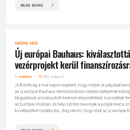
READ MORE
EURÓPAI UNIÓ
Új európai Bauhaus: kiválasztott
vezérprojekt kerül finanszírozás
by
redaktor
2022. május 9.
„A Bizottság a mai napon bejelenti, hogy melyik öt pályázat kerü
az új európai Bauhaus demonstrációs vezérprojektjeinek kidol
tárgyalások a kiválasztott kedvezményezettekkel. A projektek f
az Európai Unióban, és helyi szinten bevonják a polgárokat a z
következőket nyilatkozta: „Alig várom, hogy ezek az új európai Ba