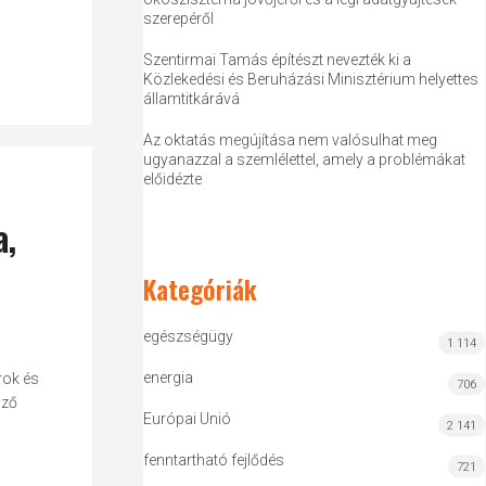
szerepéről
Szentirmai Tamás építészt nevezték ki a
Közlekedési és Beruházási Minisztérium helyettes
államtitkárává
Az oktatás megújítása nem valósulhat meg
ugyanazzal a szemlélettel, amely a problémákat
előidézte
a,
Kategóriák
egészségügy
1 114
energia
rok és
706
öző
Európai Unió
2 141
fenntartható fejlődés
721