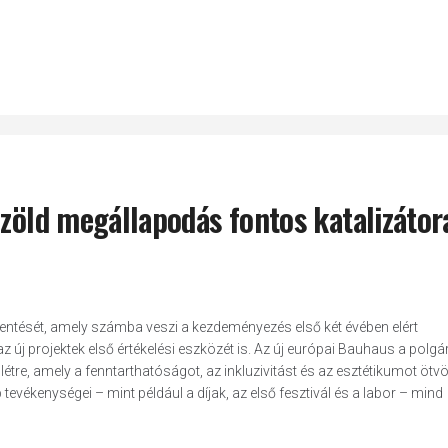
 zöld megállapodás fontos katalizátor
lentését, amely számba veszi a kezdeményezés első két évében elért
 új projektek első értékelési eszközét is. Az új európai Bauhaus a polgá
étre, amely a fenntarthatóságot, az inkluzivitást és az esztétikumot ötv
vékenységei – mint például a díjak, az első fesztivál és a labor – mind