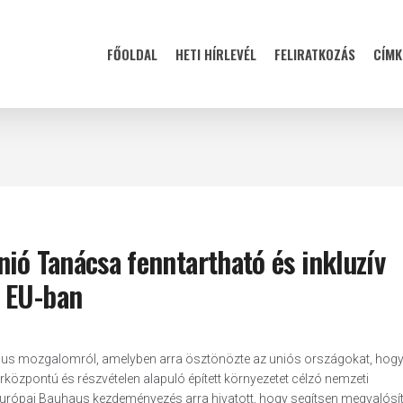
FŐOLDAL
HETI HÍRLEVÉL
FELIRATKOZÁS
CÍMK
nió Tanácsa fenntartható és inkluzív
z EU-ban
haus mozgalomról, amelyben arra ösztönözte az uniós országokat, hogy
központú és részvételen alapuló épített környezetet célzó nemzeti
j európai Bauhaus kezdeményezés arra hivatott, hogy segítsen megvalósít