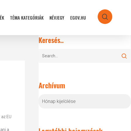
ÉK
TÉMA KATEGÓRIÁK
NÉVJEGY
EGOV.HU
search
Keresés..
Archívum
Archívum
 az EU
Legutóbbi bejegyzések
ani a