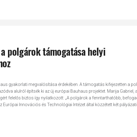
 a polgárok támogatása helyi
hoz
uhaus gyakorlati megvalósítása érdekében. A támogatás kifejezetten a po
dva alulról építsék ki az új európai Bauhaus projektet. Marija Gabriel, 
ságért felelős biztos így nyilatkozott: „A polgárok a fenntarthatóbb, befo
 Európai Innovációs és Technológiai Intézet által közzétett két pályázati