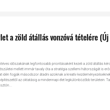
let a zöld átállás vonzóvá tételére (Új
ötéves időszakának legfontosabb prioritásaként kezeli a zöld átállás kér
születei mellett immár tavaly óta a stratégia szellemi hátországát is erős
kat idén fogják másodszor átadni azoknak a kreatív kezdeményezésekne
z építészettől az oktatásig a mindennapi élet legkülönbözőbb területein. T
ztón....