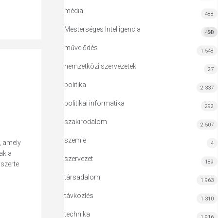
média
488
Mesterséges Intelligencia
420
MI
művelődés
1 548
nemzetközi szervezetek
27
politika
2 337
politikai informatika
292
szakirodalom
2 507
szemle
, amely
4
ak a
szervezet
189
 szerte
társadalom
1 963
távközlés
1 310
technika
1 916