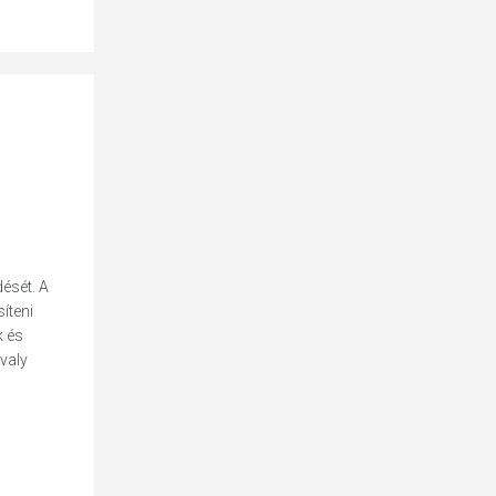
dését. A
íteni
k és
avaly