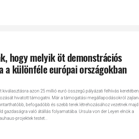
ák, hogy melyik öt demonstrációs
ra a különféle európai országokban
lt kiválasztásra azon 25 millió euró összegű pályázati felhívás keretében
gozását hivatott támogatni. Már a támogatási megállapodásokról zajlan
enntarthatóbb, befogadóbb és szebb terek létrehozásához vezetnek majd
öld gazdaságra való átállás folyamatába. Ursula von der Leyen elnök a
uhaus-projektek testet...