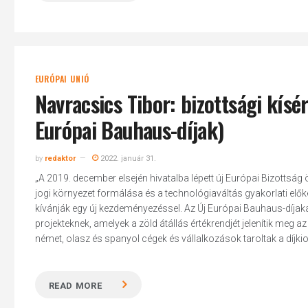
EURÓPAI UNIÓ
Navracsics Tibor: bizottsági kísér
Európai Bauhaus-díjak)
by
redaktor
2022. január 31.
„A 2019. december elsején hivatalba lépett új Európai Bizottság 
jogi környezet formálása és a technológiaváltás gyakorlati előké
kívánják egy új kezdeményezéssel. Az Új Európai Bauhaus-díja
projekteknek, amelyek a zöld átállás értékrendjét jelenítik meg a
német, olasz és spanyol cégek és vállalkozások taroltak a díjkios
READ MORE