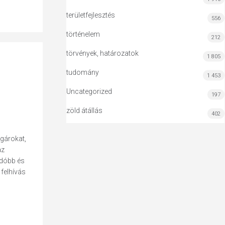
területfejlesztés
556
történelem
212
törvények, határozatok
1 805
tudomány
1 453
Uncategorized
197
zöld átállás
402
lgárokat,
az
gadóbb és
 felhívás