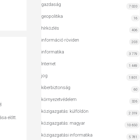
gazdaság
7 020
geopolitika
16
hírközlés
406
információ röviden
203
informatika
3 779
Internet
1 449
jog
1 801
kiberbiztonság
60
környezetvédelem
326
j
közigazgatás: külföldön
2 319
sa előtt.
közigazgatás: magyar
10 650
közigazgatási informatika
5 781