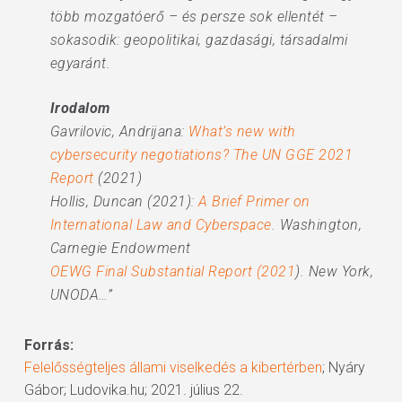
több mozgatóerő – és persze sok ellentét –
sokasodik: geopolitikai, gazdasági, társadalmi
egyaránt.
Irodalom
Gavrilovic, Andrijana:
What’s new with
cybersecurity negotiations? The UN GGE 2021
Report
(2021)
Hollis, Duncan (2021):
A Brief Primer on
International Law and Cyberspace
. Washington,
Carnegie Endowment
OEWG Final Substantial Report (2021
). New York,
UNODA…”
Forrás:
Felelősségteljes állami viselkedés a kibertérben
; Nyáry
Gábor; Ludovika.hu; 2021. július 22.