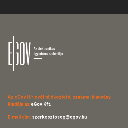
Az eGov Hírlevél tájékoztató, szakmai kiadvány.
Kiadója az
eGov Kft.
E-mail cím:
szerkesztoseg@egov.hu