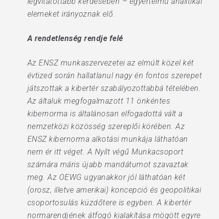
legvitatottabb kérdésében – egyértelmű analitikai
elemeket irányoznak elő.
A rendetlenség rendje felé
Az ENSZ munkaszervezetei az elmúlt közel két
évtized során hallatlanul nagy én fontos szerepet
játszottak a kibertér szabályozottabbá tételében.
Az általuk megfogalmazott 11 önkéntes
kibernorma is általánosan elfogadottá vált a
nemzetközi közösség szereplői körében. Az
ENSZ kibernorma alkotási munkája láthatóan
nem ér itt véget. A Nyílt végű Munkacsoport
számára máris újabb mandátumot szavaztak
meg. Az OEWG ugyanakkor jól láthatóan két
(orosz, illetve amerikai) koncepció és geopolitikai
csoportosulás küzdőtere is egyben. A kibertér
normarendjének átfogó kialakítása mögött egyre