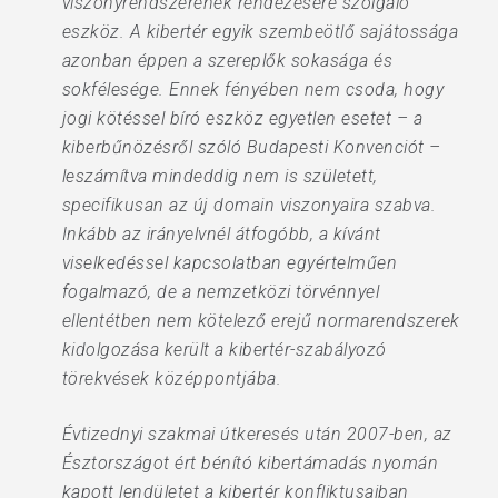
viszonyrendszerének rendezésére szolgáló
eszköz. A kibertér egyik szembeötlő sajátossága
azonban éppen a szereplők sokasága és
sokfélesége. Ennek fényében nem csoda, hogy
jogi kötéssel bíró eszköz egyetlen esetet – a
kiberbűnözésről szóló Budapesti Konvenciót –
leszámítva mindeddig nem is született,
specifikusan az új domain viszonyaira szabva.
Inkább az irányelvnél átfogóbb, a kívánt
viselkedéssel kapcsolatban egyértelműen
fogalmazó, de a nemzetközi törvénnyel
ellentétben nem kötelező erejű normarendszerek
kidolgozása került a kibertér-szabályozó
törekvések középpontjába.
Évtizednyi szakmai útkeresés után 2007-ben, az
Észtországot ért bénító kibertámadás nyomán
kapott lendületet a kibertér konfliktusaiban