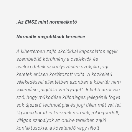
„
Az ENSZ mint normaalkotó
Normatív megoldások keresése
A kibertérben zajló akciókkal kapcsolatos egyik
szembeötlő körülmény a cselekvők és
cselekedeteik szabályozására szolgáló jogi
keretek erősen korlátozott volta. A közkeletű
vélekedéssel ellentétben azonban a kibertér nem
valamiféle „digitális Vadnyugat”. Inkább arról van
szó, hogy működése különleges jellegénél fogva
sok újszerű technológiai és jogi dilemmát vet fel.
Ugyanakkor itt is léteznek normák, jól kigondolt,
világos szabályok az online terekben zajló
konfliktusokra, a követendő vagy tiltott