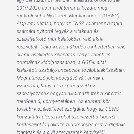
egy párhuzamos testület felállításáról döntöttek.
2019-2020-as mandátummal kezdte meg
működését a Nyílt végű Munkacsoport (OEWG).
Alapvető újítása, hogy az ENSZ valamennyi tagja
számára nyitottá tegyék a vitákban és
szabályalkotó munkálatokban való aktív
részvételt. Célja: közreműködés a kibertérben való
állami viselkedés kívánatos irányelveinek és
normáinak kidolgozásában, a GGE-k által
kialakított szabálykoncepciók továbbalakításában.
Meghatározó jelentőségűvé vált annak a
vizsgálata, hogy a létező nemzetközi
szabályozások hogyan alkalmazhatók a kibertér
merőben új környezetében. Az érintetti kör
további kiszélesítését szolgálta, hogy az OEWG
konzultatív ülésszakokat szervezett a kibertér
kérdéseivel foglalkozó tudományos élet, a digitális
iparágak és a civil szervezetek képviselői