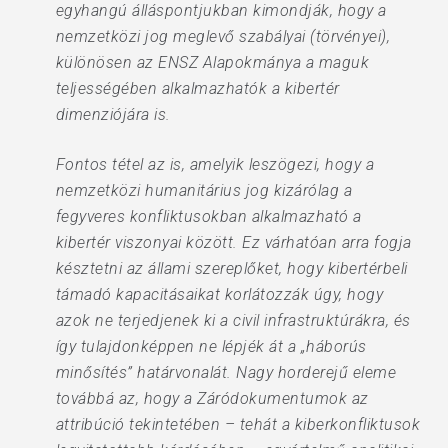
egyhangú álláspontjukban kimondják, hogy a
nemzetközi jog meglevő szabályai (törvényei),
különösen az ENSZ Alapokmánya a maguk
teljességében alkalmazhatók a kibertér
dimenziójára is.
Fontos tétel az is, amelyik leszögezi, hogy a
nemzetközi humanitárius jog kizárólag a
fegyveres konfliktusokban alkalmazható a
kibertér viszonyai között. Ez várhatóan arra fogja
késztetni az állami szereplőket, hogy kibertérbeli
támadó kapacitásaikat korlátozzák úgy, hogy
azok ne terjedjenek ki a civil infrastruktúrákra, és
így tulajdonképpen ne lépjék át a „háborús
minősítés” határvonalát. Nagy horderejű eleme
továbbá az, hogy a Záródokumentumok az
attribúció tekintetében – tehát a kiberkonfliktusok