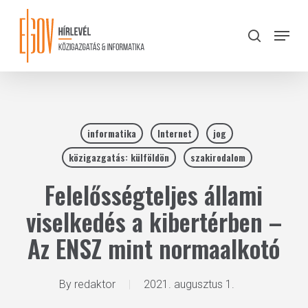
Skip
to
Menu
search
main
Close
content
Menu
informatika
Internet
jog
közigazgatás: külföldön
szakirodalom
Felelősségteljes állami
viselkedés a kibertérben –
Az ENSZ mint normaalkotó
By
redaktor
2021. augusztus 1.