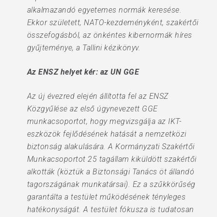
alkalmazandó egyetemes normák keresése.
Ekkor született, NATO-kezdeményként, szakértői
összefogásból, az önkéntes kibernormák híres
gyűjteménye, a Tallini kézikönyv.
Az ENSZ helyet kér: az UN GGE
Az új évezred elején állította fel az ENSZ
Közgyűlése az első úgynevezett GGE
munkacsoportot, hogy megvizsgálja az IKT-
eszközök fejlődésének hatását a nemzetközi
biztonság alakulására. A Kormányzati Szakértői
Munkacsoportot 25 tagállam kiküldött szakértői
alkották (köztük a Biztonsági Tanács öt állandó
tagországának munkatársai). Ez a szűkkörűség
garantálta a testület működésének tényleges
hatékonyságát. A testület fókusza is tudatosan