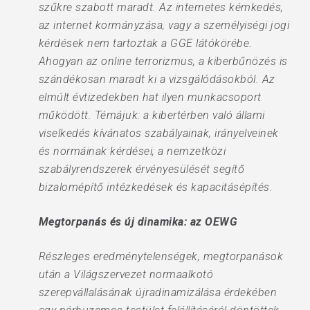
szűkre szabott maradt. Az internetes kémkedés,
az internet kormányzása, vagy a személyiségi jogi
kérdések nem tartoztak a GGE látókörébe.
Ahogyan az online terrorizmus, a kiberbűnözés is
szándékosan maradt ki a vizsgálódásokból. Az
elmúlt évtizedekben hat ilyen munkacsoport
működött. Témájuk: a kibertérben való állami
viselkedés kívánatos szabályainak, irányelveinek
és normáinak kérdései; a nemzetközi
szabályrendszerek érvényesülését segítő
bizalomépítő intézkedések és kapacitásépítés.
Megtorpanás és új dinamika: az OEWG
Részleges eredménytelenségek, megtorpanások
után a Világszervezet normaalkotó
szerepvállalásának újradinamizálása érdekében