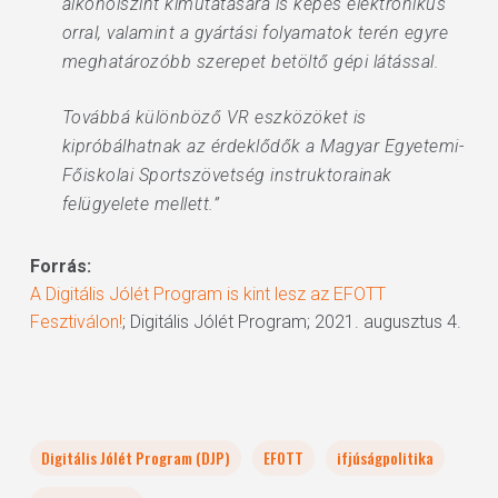
alkoholszint kimutatására is képes elektronikus
orral, valamint a gyártási folyamatok terén egyre
meghatározóbb szerepet betöltő gépi látással.
Továbbá különböző VR eszközöket is
kipróbálhatnak az érdeklődők a Magyar Egyetemi-
Főiskolai Sportszövetség instruktorainak
felügyelete mellett.”
Forrás:
A Digitális Jólét Program is kint lesz az EFOTT
Fesztiválon!
; Digitális Jólét Program; 2021. augusztus 4.
Digitális Jólét Program (DJP)
EFOTT
ifjúságpolitika