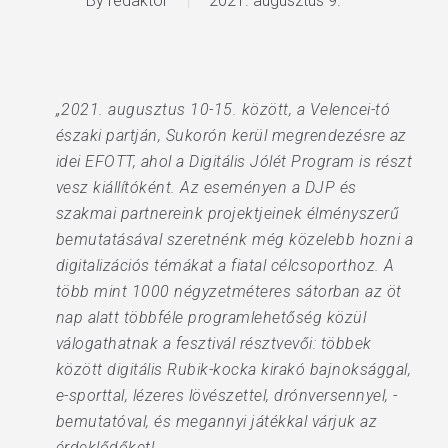
By
redaktor
2021. augusztus 9.
„2021. augusztus 10-15. között, a Velencei-tó
északi partján, Sukorón kerül megrendezésre az
idei EFOTT, ahol a Digitális Jólét Program is részt
vesz kiállítóként. Az eseményen a DJP és
szakmai partnereink projektjeinek élményszerű
bemutatásával szeretnénk még közelebb hozni a
digitalizációs témákat a fiatal célcsoporthoz. A
több mint 1000 négyzetméteres sátorban az öt
nap alatt többféle programlehetőség közül
válogathatnak a fesztivál résztvevői: többek
között digitális Rubik-kocka kirakó bajnoksággal,
e-sporttal, lézeres lövészettel, drónversennyel, -
bemutatóval, és megannyi játékkal várjuk az
érdeklődőket!