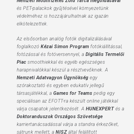
Nemzeti Mobilfizetés Zöld Tárca megoldásával
és PET-palackok gyűjtésével környezetünk
védelméhez is hozzájárulhatnak az igazán
elkötelezettek.
Az elsősorban analóg fotók digitalizálásával
foglalkozó
Kézai Simon Program
fotókiállítással,
fotózással és fotóversennyel, a
Digitális Termelői
Piac
smoothiekkal és egyéb egészséges
harapnivalókkal készül a résztvevőknek. A
Nemzeti Adatvagyon Ügynökség
egy
szórakoztató és egyben edukatív jellegű
társasjátékkal, a
Games for Teams
pedig egy
speciálisan az EFOTT-ra készült online játékkal
várja csapatok jelentkezését. A
HUNEXPERT
és a
Doktoranduszok Országos Szövetsége
karriertanácsadással várja a standra érkezőket,
sátrunk mellett, a
NISZ
által felállított