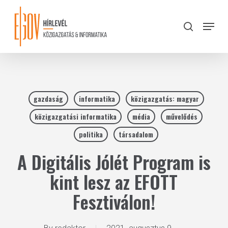
Skip
to
Menu
search
main
Close
content
Menu
gazdaság
informatika
közigazgatás: magyar
közigazgatási informatika
média
művelődés
politika
társadalom
A Digitális Jólét Program is
kint lesz az EFOTT
Fesztiválon!