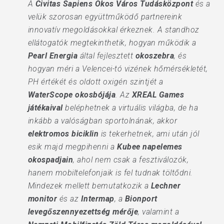
A
Civitas Sapiens Okos Város Tudásközpont
és a
velük szorosan együttműködő partnereink
innovatív megoldásokkal érkeznek. A standhoz
ellátogatók megtekinthetik, hogyan működik a
Pearl Energia
által fejlesztett
okoszebra
, és
hogyan méri a Velencei-tó vizének hőmérsékletét,
PH értékét és oldott oxigén szintjét a
WaterScope okosbójája
. Az
XREAL Games
játékaival
beléphetnek a virtuális világba, de ha
inkább a valóságban sportolnának, akkor
elektromos biciklin
is tekerhetnek, ami után jól
esik majd megpihenni a
Kubee napelemes
okospadjain
, ahol nem csak a fesztiválozók,
hanem mobiltelefonjaik is fel tudnak töltődni.
Mindezek mellett bemutatkozik a
Lechner
monitor
és az
Intermap
, a
Bionport
levegőszennyezettség mérője
, valamint a