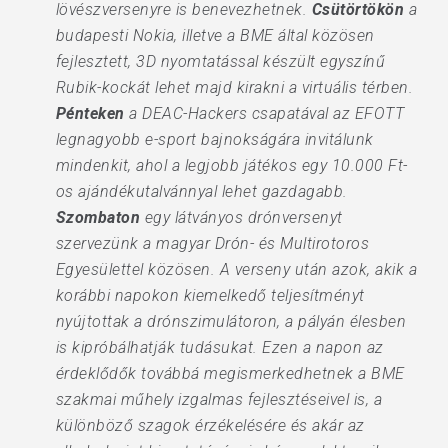
lövészversenyre is benevezhetnek.
Csütörtökön
a
budapesti Nokia, illetve a BME által közösen
fejlesztett, 3D nyomtatással készült egyszínű
Rubik-kockát lehet majd kirakni a virtuális térben.
Pénteken
a DEAC-Hackers csapatával az EFOTT
legnagyobb e-sport bajnokságára invitálunk
mindenkit, ahol a legjobb játékos egy 10.000 Ft-
os ajándékutalvánnyal lehet gazdagabb.
Szombaton
egy látványos drónversenyt
szervezünk a magyar Drón- és Multirotoros
Egyesülettel közösen. A verseny után azok, akik a
korábbi napokon kiemelkedő teljesítményt
nyújtottak a drónszimulátoron, a pályán élesben
is kipróbálhatják tudásukat. Ezen a napon az
érdeklődők továbbá megismerkedhetnek a BME
szakmai műhely izgalmas fejlesztéseivel is, a
különböző szagok érzékelésére és akár az