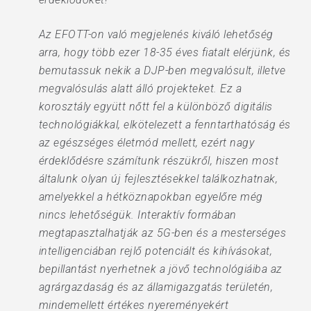
Az EFOTT-on való megjelenés kiváló lehetőség
arra, hogy több ezer 18-35 éves fiatalt elérjünk, és
bemutassuk nekik a DJP-ben megvalósult, illetve
megvalósulás alatt álló projekteket. Ez a
korosztály együtt nőtt fel a különböző digitális
technológiákkal, elkötelezett a fenntarthatóság és
az egészséges életmód mellett, ezért nagy
érdeklődésre számítunk részükről, hiszen most
általunk olyan új fejlesztésekkel találkozhatnak,
amelyekkel a hétköznapokban egyelőre még
nincs lehetőségük. Interaktív formában
megtapasztalhatják az 5G-ben és a mesterséges
intelligenciában rejlő potenciált és kihívásokat,
bepillantást nyerhetnek a jövő technológiáiba az
agrárgazdaság és az államigazgatás területén,
mindemellett értékes nyereményekért