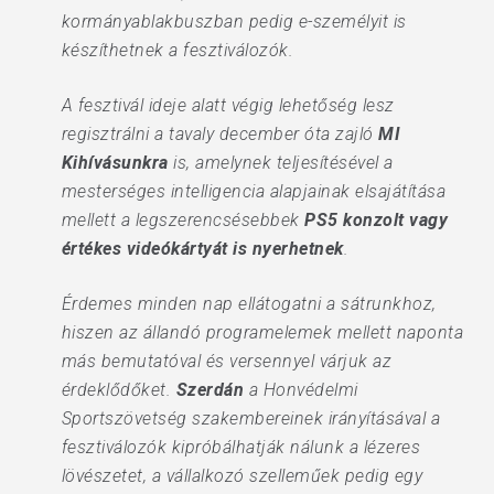
kormányablakbuszban pedig e-személyit is
készíthetnek a fesztiválozók.
A fesztivál ideje alatt végig lehetőség lesz
regisztrálni a tavaly december óta zajló
MI
Kihívásunkra
is, amelynek teljesítésével a
mesterséges intelligencia alapjainak elsajátítása
mellett a legszerencsésebbek
PS5 konzolt vagy
értékes videókártyát is nyerhetnek
.
Érdemes minden nap ellátogatni a sátrunkhoz,
hiszen az állandó programelemek mellett naponta
más bemutatóval és versennyel várjuk az
érdeklődőket.
Szerdán
a Honvédelmi
Sportszövetség szakembereinek irányításával a
fesztiválozók kipróbálhatják nálunk a lézeres
lövészetet, a vállalkozó szelleműek pedig egy