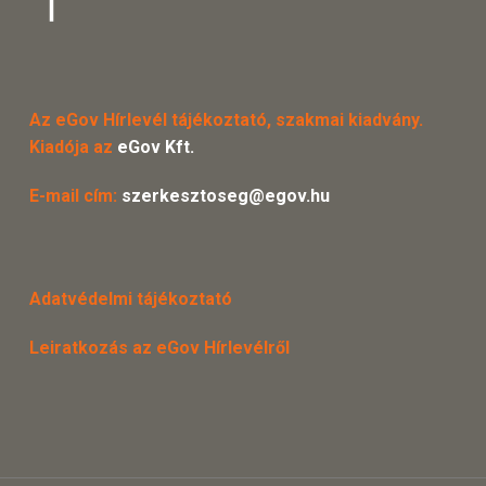
Az eGov Hírlevél tájékoztató, szakmai kiadvány.
Kiadója az
eGov Kft.
E-mail cím:
szerkesztoseg@egov.hu
Adatvédelmi tájékoztató
Leiratkozás az eGov Hírlevélről