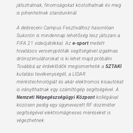
játszhatnak, finomságokat kóstolhatnak és meg
is pihenhetnek standunknál.
A debreceni Campus Fesztiválhoz hasonlóan
Sukorón is mindennap lehetőség lesz játszani a
FIFA 21 videójátékkal. Az
e-sport
mellett
hivatásos versenypilóták segítségével izgalmas
drónszimulátorokat is ki lehet majd próbálni.
Továbbá az érdeklődők megismerhetik a
SZTAKI
kutatási tevékenységét, a LIDAR
méréstechnológiát és akár elektromos kisautókat
is irányíthatnak egy számítógép segítségével. A
Nemzeti Népegészségügyi Központ
kollégáival
közösen pedig egy úgynevezett RF doziméter
segítségével elektromágneses méréseket is
végezhetnek.