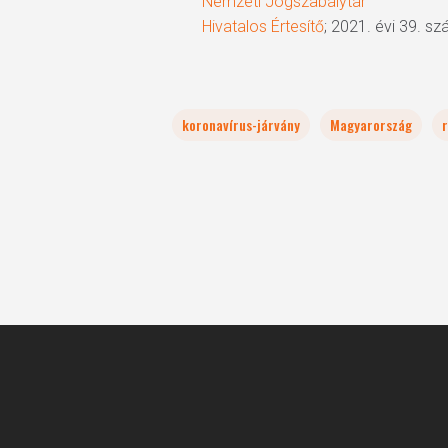
Nemzeti Jogszabálytár
Hivatalos Értesítő
; 2021. évi 39. s
koronavírus-járvány
Magyarország