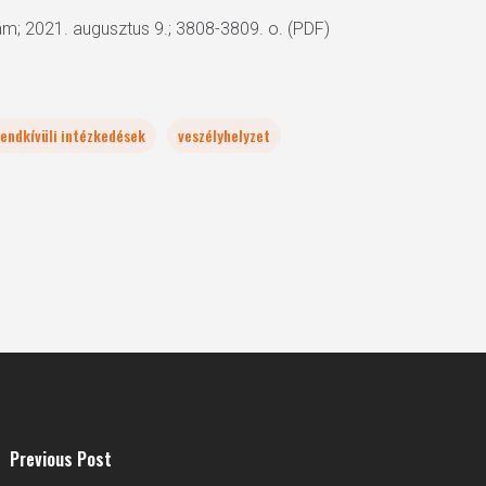
zám; 2021. augusztus 9.; 3808-3809. o. (PDF)
rendkívüli intézkedések
veszélyhelyzet
Previous Post