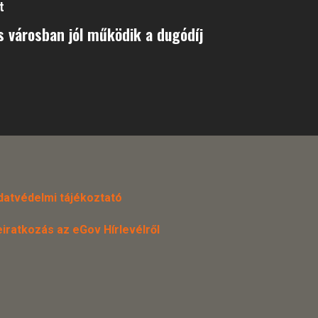
t
 városban jól működik a dugódíj
datvédelmi tájékoztató
eiratkozás az eGov Hírlevélről