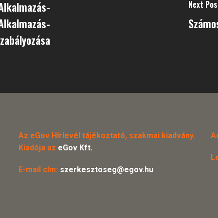
Next Pos
Alkalmazás-
 Alkalmazás-
Számos
szabályozása
Az eGov Hírlevél tájékoztató, szakmai kiadvány.
A
Kiadója az
eGov Kft.
L
E-mail cím:
szerkesztoseg@egov.hu