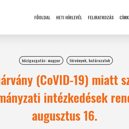
FŐOLDAL
HETI HÍRLEVÉL
FELIRATKOZÁS
CÍMK
közigazgatás: magyar
törvények, határozatok
járvány (CoVID-19) miatt s
mányzati intézkedések ren
augusztus 16.