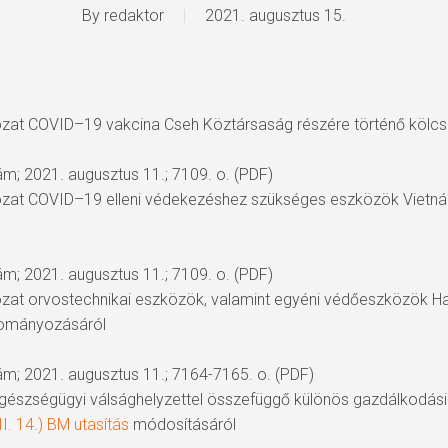
By
redaktor
2021. augusztus 15.
rozat COVID–19 vakcina Cseh Köztársaság részére történő kölcs
zám; 2021. augusztus 11.; 7109. o. (PDF)
rozat COVID–19 elleni védekezéshez szükséges eszközök Vietná
zám; 2021. augusztus 11.; 7109. o. (PDF)
ározat orvostechnikai eszközök, valamint egyéni védőeszközök 
ományozásáról
zám; 2021. augusztus 11.; 7164-7165. o. (PDF)
z egészségügyi válsághelyzettel összefüggő különös gazdálkodás
I. 14.) BM utasítás
módosításáról