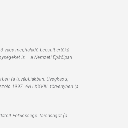
érő vagy meghaladó becsült értékű
nységeket is – a Nemzeti Építőipari
zerben (a továbbiakban: Üvegkapu)
szóló 1997. évi LXXVIII. törvényben (a
átolt Felelősségű Társaságot (a