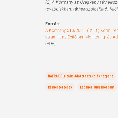
(2) A Kormány az Üvegkapu tárhelyszo
továbbiakban: tárhelyszolgáltató) jelöli
Forrás:
A Kormány 510/2021. (IX. 3.) Korm. ren
valamint az Építőipari Monitoring- és A
(PDF)
DATRAK Digitális Adattranzakciós Központ
közbeszerzések
Lechner Tudásközpont