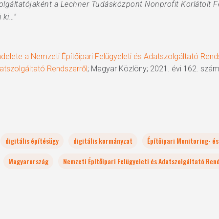
lgáltatójaként a Lechner Tudásközpont Nonprofit Korlátolt F
 ki…”
delete a Nemzeti Építőipari Felügyeleti és Adatszolgáltató Ren
datszolgáltató Rendszerről
; Magyar Közlöny; 2021. évi 162. szám
digitális építésügy
digitális kormányzat
Építőipari Monitoring- é
Magyarország
Nemzeti Építőipari Felügyeleti és Adatszolgáltató Ren