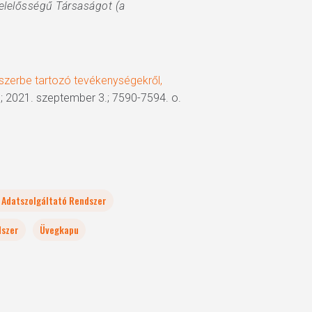
elelősségű Társaságot (a
dszerbe tartozó tevékenységekről,
; 2021. szeptember 3.; 7590-7594. o.
s Adatszolgáltató Rendszer
dszer
Üvegkapu