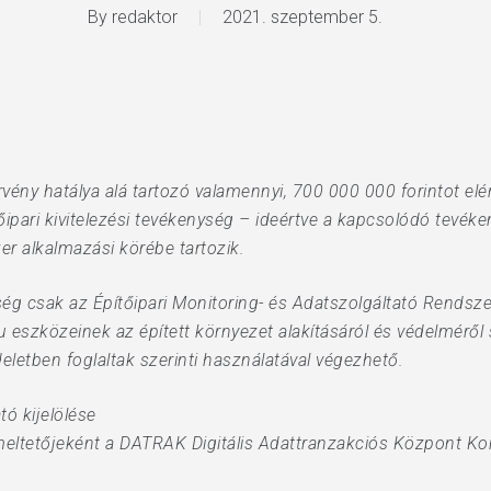
By
redaktor
2021. szeptember 5.
rvény hatálya alá tartozó valamennyi, 700 000 000 forintot el
ipari kivitelezési tevékenység – ideértve a kapcsolódó tevéke
er alkalmazási körébe tartozik.
ység csak az Építőipari Monitoring- és Adatszolgáltató Rends
u eszközeinek az épített környezet alakításáról és védelméről 
deletben foglaltak szerinti használatával végezhető.
tó kijelölése
ltetőjeként a DATRAK Digitális Adattranzakciós Központ Korl