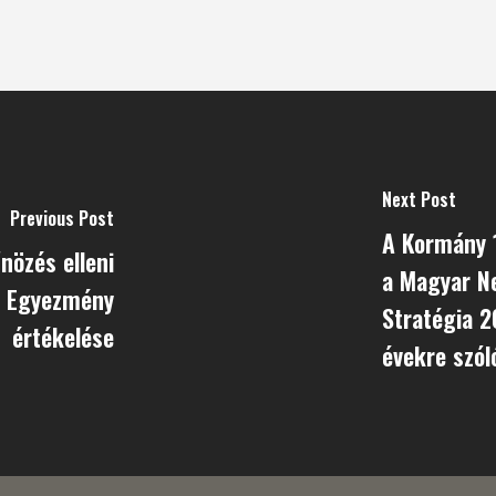
Next Post
Previous Post
A Kormány 1
nözés elleni
a Magyar Ne
i Egyezmény
Stratégia 
értékelése
évekre szól