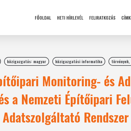
FŐOLDAL
HETI HÍRLEVÉL
FELIRATKOZÁS
CÍMK
közigazgatás: magyar
közigazgatási informatika
törvények,
ítőipari Monitoring- és Ad
és a Nemzeti Építőipari Fel
Adatszolgáltató Rendszer