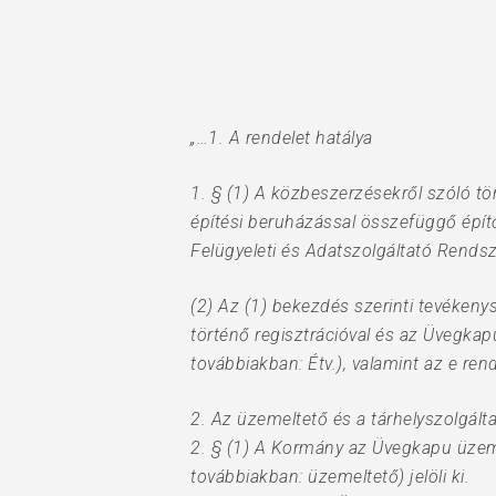
„…1. A rendelet hatálya
1. § (1) A közbeszerzésekről szóló tö
építési beruházással összefüggő építő
Felügyeleti és Adatszolgáltató Rendsz
(2) Az (1) bekezdés szerinti tevéken
történő regisztrációval és az Üvegkap
továbbiakban: Étv.), valamint az e ren
2. Az üzemeltető és a tárhelyszolgálta
2. § (1) A Kormány az Üvegkapu üzeme
továbbiakban: üzemeltető) jelöli ki.