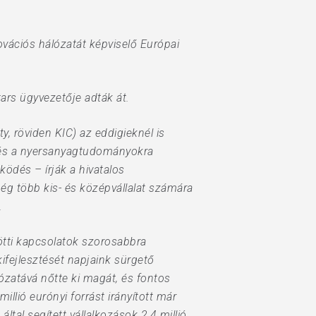
vációs hálózatát képviselő Európai
tars ügyvezetője adták át.
 röviden KIC) az eddigieknél is
a és a nyersanyagtudományokra
dés – írják a hivatalos
g több kis- és középvállalat számára
.
özötti kapcsolatok szorosabbra
ifejlesztését napjaink sürgető
ózatává nőtte ki magát, és fontos
llió eurónyi forrást irányított már
tal segített vállalkozások 2,4 millió