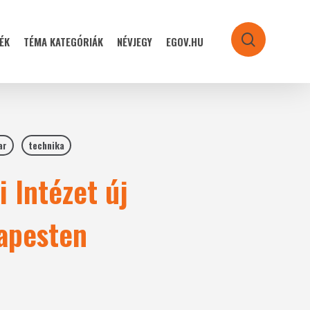
ÉK
TÉMA KATEGÓRIÁK
NÉVJEGY
EGOV.HU
search
ar
technika
 Intézet új
dapesten