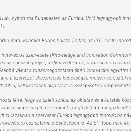
Hub) nyitott ma Budapesten az Európai Unió legnagyobb inno
T).
rtin Kern, valamint Fürjes Balázs Zoltán, az EIT Health InnoS
4 innovációs szervezete (Knowledge and Innovation Community,
gy az egészségügyre, a klímavédelemre, a városi mobilitásr
sebbé válhat a tudásmegosztásra építő innovációs együttműkö
ja a szervezet akcelerációs képességét, melyen keresztül mé
hetik új vállalkozások alapítását is Közép-Kelet Európa-szerte
l hozta létre, hogy az üzleti szféra, az oktatás és a kutatás k
ovációs képességét, és segítsék a legfejlettebb megoldások k
múlt időszakban a szervezet Európa legnagyobb innovációs hál
nnovációs ökoszisztéma erősítésében is. Az EIT több mint 40 mi
0 ígéretes hazai startupot támogatott már. Az EIT Közösség ál