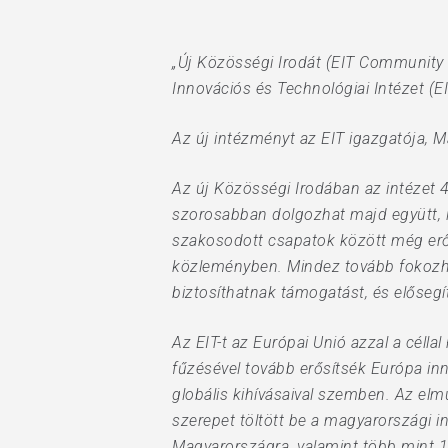
Hit enter to search or ESC to close
„Új Közösségi Irodát (EIT Community 
Innovációs és Technológiai Intézet (EI
Az új intézményt az EIT igazgatója, Ma
Az új Közösségi Irodában az intézet 
szorosabban dolgozhat majd együtt, í
szakosodott csapatok között még erő
közleményben. Mindez tovább fokozhat
biztosíthatnak támogatást, és elősegít
Az EIT-t az Európai Unió azzal a célla
fűzésével tovább erősítsék Európa inn
globális kihívásaival szemben. Az el
szerepet töltött be a magyarországi i
Magyarországra, valamint több mint 10