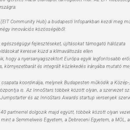
rszágra.
a (EIT Community Hub) a budapesti Infoparkban kezdi meg m
 négy innovációs közösségéből:
egészségügyi fejlesztéseket, újításokat támogató hálózata
ldásokat keresve küzd a klímaváltozás ellen
k, hogy a nyersanyagszektort Európa egyik legfontosabb erő
ns, környezetbarát és integrált közlekedés irányába mutató m
h csapata koordinálja, melynek Budapesten működik a Közép-,
központja is. Az InnoStars többek között olyan, a szervezet 
IT Jumpstarter és az InnoStars Awards startup versenyek szer
0 partnerrel dolgozik majd együtt, többek között olyan vezet
 mint a Semmelweis Egyetem, a Debreceni Egyetem, a MOL, a 