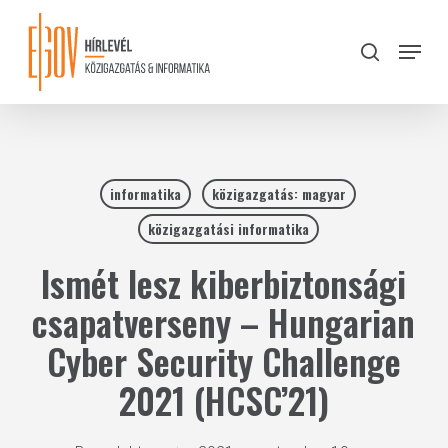
Skip
to
Menu
search
main
Close
content
Menu
informatika
közigazgatás: magyar
közigazgatási informatika
Ismét lesz kiberbiztonsági
csapatverseny – Hungarian
Cyber Security Challenge
2021 (HCSC’21)