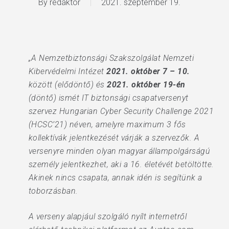
By
redaktor
2021. szeptember 19.
„A Nemzetbiztonsági Szakszolgálat Nemzeti
Kibervédelmi Intézet
2021. október 7 – 10.
között (elődöntő) és
2021. október 19-én
(döntő) ismét IT biztonsági csapatversenyt
szervez Hungarian Cyber Security Challenge 2021
(HCSC’21) néven, amelyre maximum 3 fős
kollektívák jelentkezését várják a szervezők. A
versenyre minden olyan magyar állampolgárságú
személy jelentkezhet, aki a 16. életévét betöltötte.
Akinek nincs csapata, annak idén is segítünk a
toborzásban.
A verseny alapjául szolgáló nyílt internetről