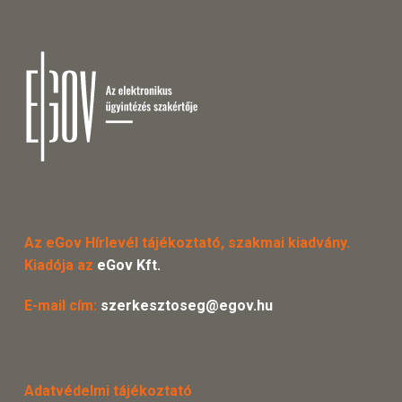
Az eGov Hírlevél tájékoztató, szakmai kiadvány.
Kiadója az
eGov Kft.
E-mail cím:
szerkesztoseg@egov.hu
Adatvédelmi tájékoztató