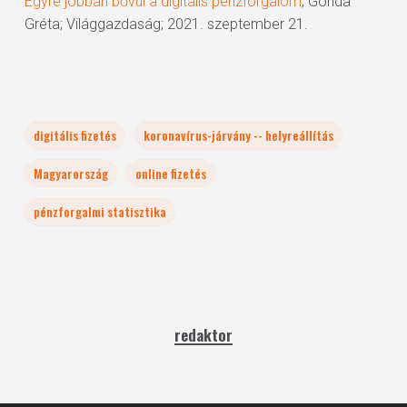
Egyre jobban bővül a digitális pénzforgalom
; Gonda
Gréta; Világgazdaság; 2021. szeptember 21.
digitális fizetés
koronavírus-járvány -- helyreállítás
Magyarország
online fizetés
pénzforgalmi statisztika
redaktor