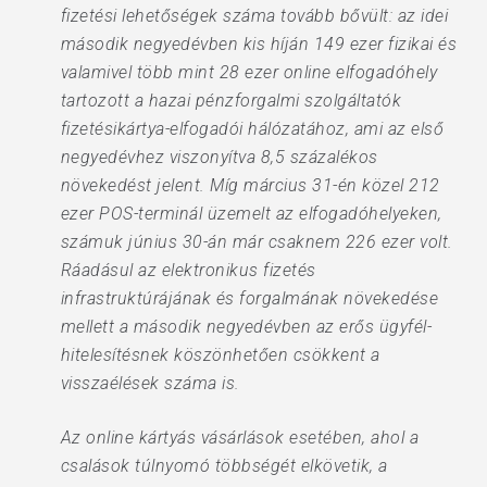
fizetési lehetőségek száma tovább bővült: az idei
második negyedévben kis híján 149 ezer fizikai és
valamivel több mint 28 ezer online elfogadóhely
tartozott a hazai pénzforgalmi szolgáltatók
fizetésikártya-elfogadói hálózatához, ami az első
negyedévhez viszonyítva 8,5 százalékos
növekedést jelent. Míg március 31-én közel 212
ezer POS-terminál üzemelt az elfogadóhelyeken,
számuk június 30-án már csaknem 226 ezer volt.
Ráadásul az elektronikus fizetés
infrastruktúrájának és forgalmának növekedése
mellett a második negyedévben az erős ügyfél-
hitelesítésnek köszönhetően csökkent a
visszaélések száma is.
Az online kártyás vásárlások esetében, ahol a
csalások túlnyomó többségét elkövetik, a