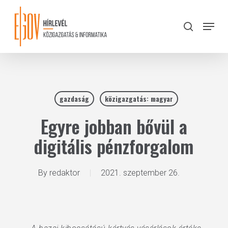
Skip
to
Menu
search
main
Close
content
Menu
gazdaság
közigazgatás: magyar
Egyre jobban bővül a
digitális pénzforgalom
By
redaktor
2021. szeptember 26.