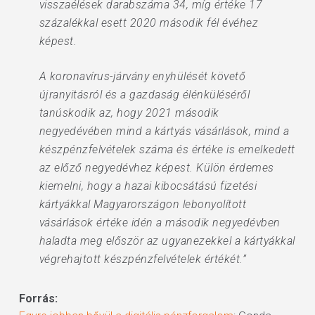
visszaélések darabszáma 34, míg értéke 17
százalékkal esett 2020 második fél évéhez
képest.
A koronavírus-járvány enyhülését követő
újranyitásról és a gazdaság élénküléséről
tanúskodik az, hogy 2021 második
negyedévében mind a kártyás vásárlások, mind a
készpénzfelvételek száma és értéke is emelkedett
az előző negyedévhez képest. Külön érdemes
kiemelni, hogy a hazai kibocsátású fizetési
kártyákkal Magyarországon lebonyolított
vásárlások értéke idén a második negyedévben
haladta meg először az ugyanezekkel a kártyákkal
végrehajtott készpénzfelvételek értékét.”
Forrás: