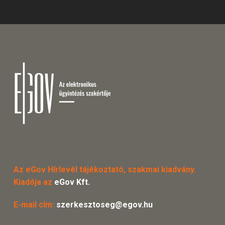
Az eGov Hírlevél tájékoztató, szakmai kiadvány.
Kiadója az
eGov Kft.
E-mail cím:
szerkesztoseg@egov.hu