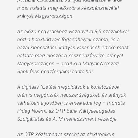
„A hazai kibocsátású kártyás vásárlások értéke
most haladta meg először a készpénzfelvétel
arányát Magyarországon.
Az előző negyedévhez viszonyítva 8,5 százalékkal
nőtt a bankkártya-elfogadóhelyek száma, és a
hazai kibocsátású kártyás vásárlások értéke most
haladta meg először a készpénzfelvétel arányát
Magyarországon – derül ki a Magyar Nemzeti
Bank friss pénzforgalmi adataiból.
A digitális fizetési megoldások a korlátozások
után is megőrizték népszerűségüket, és arányuk
várhatóan a jövőben is emelkedni fog – mondta
Hideg Noémi, az OTP Bank Kártyaelfogadás
Szolgáltatás és ATM menedzsment vezetője.
Az OTP közleménye szerint az elektronikus