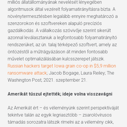
milliós állatállományának nevelését lényegében
algoritmusok által vezérelt folyamatirányításra bízta. A
növénytermesztésben legalább ennyire meghatározó a
szenzorokon és szoftvereken alapuló precíziós
gazdálkodás. A vállalkozás szóvivője szerint sikerült
azonnal leválasztaniuk a legfontosabb folyamatirányító
rendszerüket, az ún. talaj térképező szoftvert, amely az
öntözéstől a műtrágyázáson át minden fontosabb
művelet optimalizálásában kulcsszerepet játszik.
Russian hackers target Iowa grain co-op in $5,9 million
ransomware attack
; Jacob Bogage, Laura Reiley; The
Washington Post; 2021. szeptember 21.
Amerikát túszul ejtették; ideje volna visszavágni
Az Amerikát ért – és véleményünk szerint perspektíváját
tekintve talán az egyik legriasztóbb – zsarolóvírusos
támadás sorozatra látszik rímelni az a vélemény cikk,