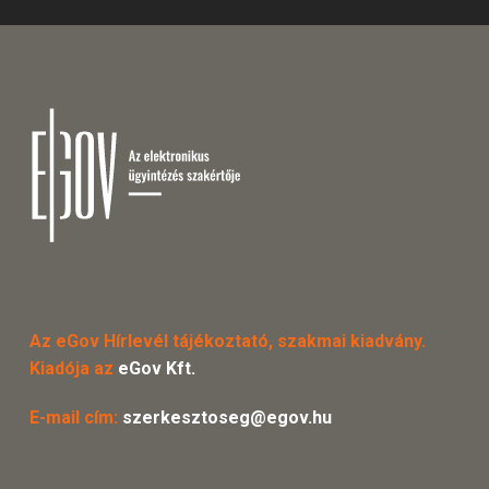
Az eGov Hírlevél tájékoztató, szakmai kiadvány.
Kiadója az
eGov Kft.
E-mail cím:
szerkesztoseg@egov.hu