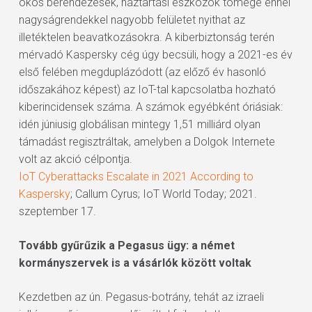
okos berendezések, háztartási eszközök tömege ennél
nagyságrendekkel nagyobb felületet nyithat az
illetéktelen beavatkozásokra. A kiberbiztonság terén
mérvadó Kaspersky cég úgy becsüli, hogy a 2021-es év
első felében megduplázódott (az előző év hasonló
időszakához képest) az IoT-tal kapcsolatba hozható
kiberincidensek száma. A számok egyébként óriásiak:
idén júniusig globálisan mintegy 1,51 milliárd olyan
támadást regisztráltak, amelyben a Dolgok Internete
volt az akció célpontja.
IoT Cyberattacks Escalate in 2021 According to
Kaspersky
; Callum Cyrus; IoT World Today; 2021.
szeptember 17.
Tovább gyűrűzik a Pegasus ügy: a német
kormányszervek is a vásárlók között voltak
Kezdetben az ún. Pegasus-botrány, tehát az izraeli