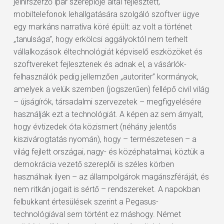
jelhírszerző ipar szereplője által fejlesztett,
mobiltelefonok lehallgatására szolgáló szoftver ügye
egy markáns narratíva köré épült: az volt a történet
„tanulsága”, hogy erkölcsi aggályoktól nem terhelt
vállalkozások éltechnológiát képviselő eszközöket és
szoftvereket fejlesztenek és adnak el, a vásárlók-
felhasználók pedig jellemzően „autoriter” kormányok,
amelyek a velük szemben (jogszerűen) fellépő civil világ
– újságírók, társadalmi szervezetek – megfigyelésére
használják ezt a technológiát. A képen az sem árnyalt,
hogy évtizedek óta közismert (néhány jelentős
kiszivárogtatás nyomán), hogy – természetesen – a
világ fejlett országai, nagy- és középhatalmai, köztük a
demokrácia vezető szereplői is széles körben
használnak ilyen – az állampolgárok magánszféráját, és
nem ritkán jogait is sértő – rendszereket. A napokban
felbukkant értesülések szerint a Pegasus-
technológiával sem történt ez máshogy. Német