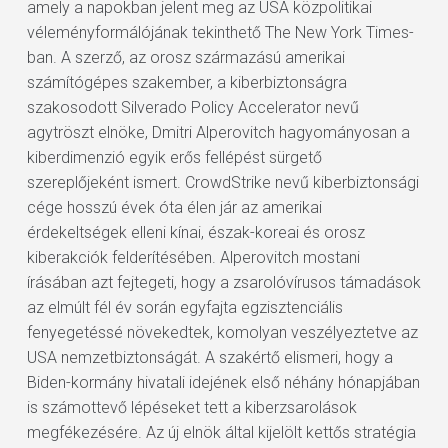
amely a napokban jelent meg az USA közpolitikai
véleményformálójának tekinthető The New York Times-
ban. A szerző, az orosz származású amerikai
számítógépes szakember, a kiberbiztonságra
szakosodott Silverado Policy Accelerator nevű
agytröszt elnöke, Dmitri Alperovitch hagyományosan a
kiberdimenzió egyik erős fellépést sürgető
szereplőjeként ismert. CrowdStrike nevű kiberbiztonsági
cége hosszú évek óta élen jár az amerikai
érdekeltségek elleni kínai, észak-koreai és orosz
kiberakciók felderítésében. Alperovitch mostani
írásában azt fejtegeti, hogy a zsarolóvírusos támadások
az elmúlt fél év során egyfajta egzisztenciális
fenyegetéssé növekedtek, komolyan veszélyeztetve az
USA nemzetbiztonságát. A szakértő elismeri, hogy a
Biden-kormány hivatali idejének első néhány hónapjában
is számottevő lépéseket tett a kiberzsarolások
megfékezésére. Az új elnök által kijelölt kettős stratégia