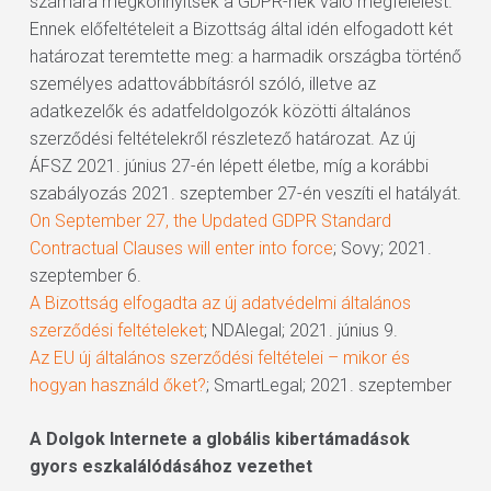
számára megkönnyítsék a GDPR-nek való megfelelést.
Ennek előfeltételeit a Bizottság által idén elfogadott két
határozat teremtette meg: a harmadik országba történő
személyes adattovábbításról szóló, illetve az
adatkezelők és adatfeldolgozók közötti általános
szerződési feltételekről részletező határozat. Az új
ÁFSZ 2021. június 27-én lépett életbe, míg a korábbi
szabályozás 2021. szeptember 27-én veszíti el hatályát.
On September 27, the Updated GDPR Standard
Contractual Clauses will enter into force
; Sovy; 2021.
szeptember 6.
A Bizottság elfogadta az új adatvédelmi általános
szerződési feltételeket
; NDAlegal; 2021. június 9.
Az EU új általános szerződési feltételei – mikor és
hogyan használd őket?
; SmartLegal; 2021. szeptember
A Dolgok Internete a globális kibertámadások
gyors eszkalálódásához vezethet