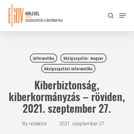
Skip
to
Menu
search
main
Close
content
Menu
informatika
közigazgatás: magyar
közigazgatási informatika
Kiberbiztonság,
kiberkormányzás – röviden,
2021. szeptember 27.
By
redaktor
2021. szeptember 27.