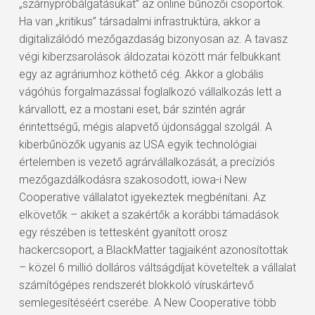
„szárnypróbálgatásukat” az online bűnözői csoportok.
Ha van „kritikus” társadalmi infrastruktúra, akkor a
digitalizálódó mezőgazdaság bizonyosan az. A tavasz
végi kiberzsarolások áldozatai között már felbukkant
egy az agráriumhoz köthető cég. Akkor a globális
vágóhús forgalmazással foglalkozó vállalkozás lett a
kárvallott, ez a mostani eset, bár szintén agrár
érintettségű, mégis alapvető újdonsággal szolgál. A
kiberbűnözők ugyanis az USA egyik technológiai
értelemben is vezető agrárvállalkozását, a precíziós
mezőgazdálkodásra szakosodott, iowa-i New
Cooperative vállalatot igyekeztek megbénítani. Az
elkövetők – akiket a szakértők a korábbi támadások
egy részében is tettesként gyanított orosz
hackercsoport, a BlackMatter tagjaiként azonosítottak
– közel 6 millió dolláros váltságdíjat követeltek a vállalat
számítógépes rendszerét blokkoló víruskártevő
semlegesítéséért cserébe. A New Cooperative több