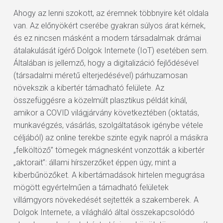
Ahogy az lenni szokott, az éremnek többnyire két oldala
van. Az előnyökért cserébe gyakran súlyos árat kérnek,
és ez nincsen másként a modern társadalmak drámai
átalakulását ígérő Dolgok Internete (IoT) esetében sem.
Általában is jellemző, hogy a digitalizáció fejlődésével
(társadalmi méretű elterjedésével) párhuzamosan
növekszik a kibertér támadható felülete. Az
összefüggésre a közelmúlt plasztikus példát kínál,
amikor a COVID világjárvány következtében (oktatás,
munkavégzés, vásárlás, szolgáltatások igénybe vétele
céljából) az online terekbe szinte egyik napról a másikra
„felköltöző” tömegek mágnesként vonzották a kibertér
„aktorait”: állami hírszerzőket éppen úgy, mint a
kiberbűnözőket. A kibertámadások hirtelen megugrása
mögött egyértelműen a támadható felületek
villámgyors növekedését sejtették a szakemberek. A
Dolgok Internete, a világháló által összekapcsolódó