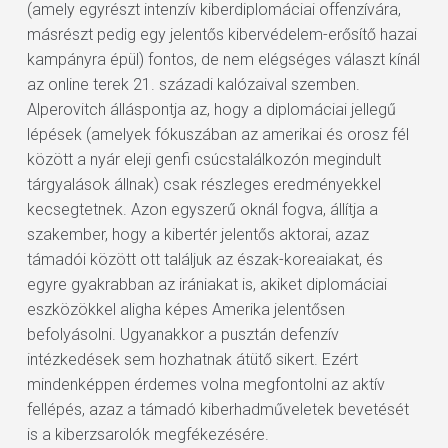
(amely egyrészt intenzív kiberdiplomáciai offenzívára,
másrészt pedig egy jelentős kibervédelem-erősítő hazai
kampányra épül) fontos, de nem elégséges választ kínál
az online terek 21. századi kalózaival szemben.
Alperovitch álláspontja az, hogy a diplomáciai jellegű
lépések (amelyek fókuszában az amerikai és orosz fél
között a nyár eleji genfi csúcstalálkozón megindult
tárgyalások állnak) csak részleges eredményekkel
kecsegtetnek. Azon egyszerű oknál fogva, állítja a
szakember, hogy a kibertér jelentős aktorai, azaz
támadói között ott találjuk az észak-koreaiakat, és
egyre gyakrabban az irániakat is, akiket diplomáciai
eszközökkel aligha képes Amerika jelentősen
befolyásolni. Ugyanakkor a pusztán defenzív
intézkedések sem hozhatnak átütő sikert. Ezért
mindenképpen érdemes volna megfontolni az aktív
fellépés, azaz a támadó kiberhadműveletek bevetését
is a kiberzsarolók megfékezésére.