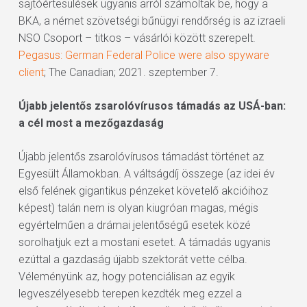
sajtóértesülések ugyanis arról számoltak be, hogy a
BKA, a német szövetségi bűnügyi rendőrség is az izraeli
NSO Csoport – titkos – vásárlói között szerepelt.
Pegasus: German Federal Police were also spyware
client
; The Canadian; 2021. szeptember 7.
Újabb jelentős zsarolóvírusos támadás az USÁ-ban:
a cél most a mezőgazdaság
Újabb jelentős zsarolóvírusos támadást történet az
Egyesült Államokban. A váltságdíj összege (az idei év
első felének gigantikus pénzeket követelő akcióihoz
képest) talán nem is olyan kiugróan magas, mégis
egyértelműen a drámai jelentőségű esetek közé
sorolhatjuk ezt a mostani esetet. A támadás ugyanis
ezúttal a gazdaság újabb szektorát vette célba.
Véleményünk az, hogy potenciálisan az egyik
legveszélyesebb terepen kezdték meg ezzel a