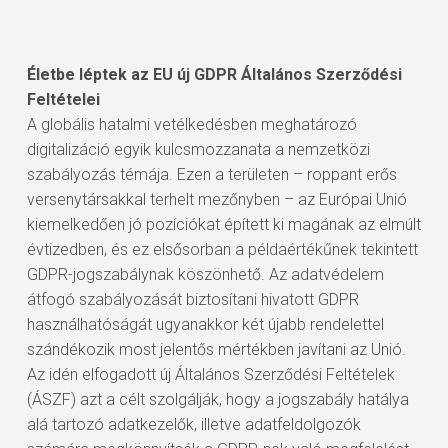
Életbe léptek az EU új GDPR Általános Szerződési
Feltételei
A globális hatalmi vetélkedésben meghatározó
digitalizáció egyik kulcsmozzanata a nemzetközi
szabályozás témája. Ezen a területen – roppant erős
versenytársakkal terhelt mezőnyben – az Európai Unió
kiemelkedően jó pozíciókat épített ki magának az elmúlt
évtizedben, és ez elsősorban a példaértékűnek tekintett
GDPR-jogszabálynak köszönhető. Az adatvédelem
átfogó szabályozását biztosítani hivatott GDPR
használhatóságát ugyanakkor két újabb rendelettel
szándékozik most jelentős mértékben javítani az Unió.
Az idén elfogadott új Általános Szerződési Feltételek
(ÁSZF) azt a célt szolgálják, hogy a jogszabály hatálya
alá tartozó adatkezelők, illetve adatfeldolgozók