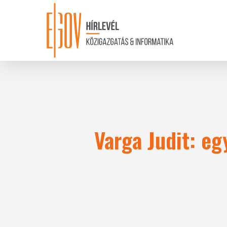
Skip
to
main
content
Varga Judit: e