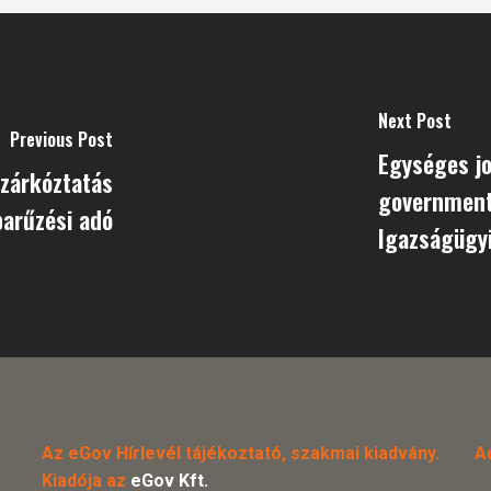
Next Post
Previous Post
Egységes jo
lzárkóztatás
government
parűzési adó
Igazságügyi
Az eGov Hírlevél tájékoztató, szakmai kiadvány.
A
Kiadója az
eGov Kft.