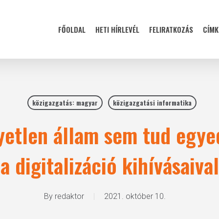
FŐOLDAL
HETI HÍRLEVÉL
FELIRATKOZÁS
CÍMK
közigazgatás: magyar
közigazgatási informatika
gyetlen állam sem tud egy
a digitalizáció kihívásaival
By
redaktor
2021. október 10.