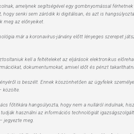
okolnak, amelynek segítségével egy gombnyomással férhetnek
 hogy senki sem záródik ki digitálisan, és azt is hangsúlyozta
k meg az előnyeiket.
lógia már a koronavírus-járvány előtt lényeges szerepet játs
.
osítaniuk kell a feltételeket az eljárások elektronikus előreha
nformációkat, dokumentumokat, amivel időt és pénzt takarítha
ényéről is beszélt. Ennek köszönhetően az ügyfelek személyes
– közölte.
nács főtitkára hangsúlyozta, hogy nem a nulláról indulnak, his
tudják használni az információs technológiát igazságszolgált
 – jegyezte meg.