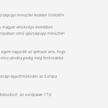
gazságügyi miniszter kedden Gödöllőn.
ros magyar elnöksége keretében
Európában című igazságügyi miniszteri
 egyre nagyobb az igényük arra, hogy
navírus-járvány pedig még fontosabbá
írósági együttműködés az Európa
bileszközt. Az európaiak 77,6