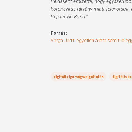
Példaként említette, hogy egyszerűbb 
koronavírus-járvány miatt felgyorsult,
Pejcinovic Buric.”
Forrás:
Varga Judit: egyetlen állam sem tud egy
digitális igazságszolgáltatás
digitális k