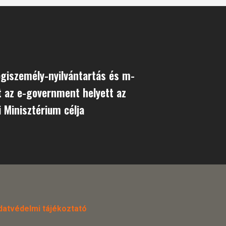
giszemély-nyilvántartás és m-
 az e-government helyett az
 Minisztérium célja
datvédelmi tájékoztató