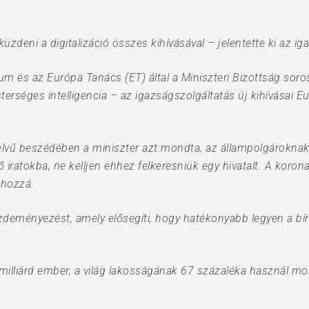
zdeni a digitalizáció összes kihívásával – jelentette ki az i
ium és az Európa Tanács (ET) által a Miniszteri Bizottság so
sterséges intelligencia – az igazságszolgáltatás új kihívásai 
elvű beszédében a miniszter azt mondta, az állampolgároknak
ő iratokba, ne kelljen ehhez felkeresniük egy hivatalt. A koro
 hozzá.
zdeményezést, amely elősegíti, hogy hatékonyabb legyen a b
milliárd ember, a világ lakosságának 67 százaléka használ mo