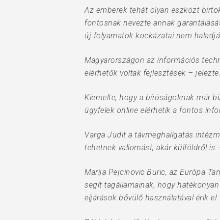
Az emberek tehát olyan eszközt birt
fontosnak nevezte annak garantálását,
új folyamatok kockázatai nem haladjá
Magyarországon az információs techno
elérhetők voltak fejlesztések – jelezte
Kiemelte, hogy a bíróságoknak már bizt
ügyfelek online elérhetik a fontos i
Varga Judit a távmeghallgatás intézm
tehetnek vallomást, akár külföldről is 
Marija Pejcinovic Buric, az Európa Ta
segít tagállamainak, hogy hatékonyan 
eljárások bővülő használatával érik el