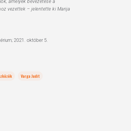
ciók, amelyek bevezetése a
oz vezettek – jelentette ki Marija
térium; 2021. október 5.
szközök
Varga Judit