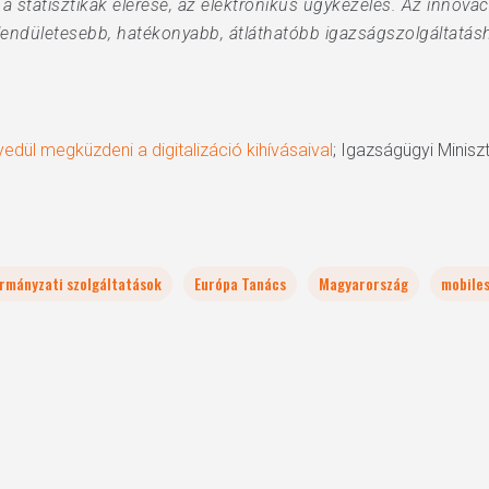
a statisztikák elérése, az elektronikus ügykezelés. Az innová
 lendületesebb, hatékonyabb, átláthatóbb igazságszolgáltatásh
edül megküzdeni a digitalizáció kihívásaival
; Igazságügyi Minisz
ormányzati szolgáltatások
Európa Tanács
Magyarország
mobile