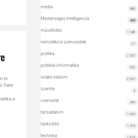
média
488
Mesterséges Intelligencia
420
MI
művelődés
1 548
nemzetközi szervezetek
27
re
politika
2 337
politikai informatika
292
szakirodalom
én év
2 507
l. Peter
szemle
4
zaléka a
szervezet
189
társadalom
1 963
távközlés
1 310
technika
1 916