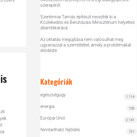
zörösére
szerepéről
Szentirmai Tamás építészt nevezték ki a
Közlekedési és Beruházási Minisztérium helyettes
államtitkárává
Az oktatás megújítása nem valósulhat meg
ugyanazzal a szemlélettel, amely a problémákat
előidézte
is
Kategóriák
egészségügy
1 114
energia
706
zti
Európai Unió
nyek
2 141
l:
fenntartható fejlődés
mok
721