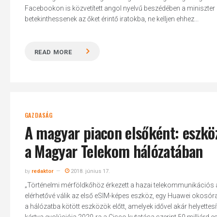
Facebookon is közvetített angol nyelvű beszédében a miniszter
betekinthessenek az őket érintő iratokba, ne kelljen ehhez...
READ MORE
Hit enter to search or ESC to close
GAZDASÁG
A magyar piacon elsőként: eszkö
a Magyar Telekom hálózatában
by
redaktor
2018. június 17.
„Történelmi mérföldkőhöz érkezett a hazai telekommunikációs 
elérhetővé válik az első eSIM-képes eszköz, egy Huawei okosóra. 
a hálózatba kötött eszközök előtt, amelyek idővel akár helyett