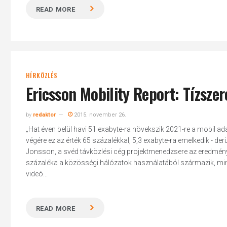
READ MORE
HÍRKÖZLÉS
Ericsson Mobility Report: Tízsze
by
redaktor
2015. november 26.
„Hat éven belül havi 51 exabyte-ra növekszik 2021-re a mobil ada
végére ez az érték 65 százalékkal, 5,3 exabyte-ra emelkedik - derül
Jonsson, a svéd távközlési cég projektmenedzsere az eredmény
százaléka a közösségi hálózatok használatából származik, mintegy
videó...
READ MORE