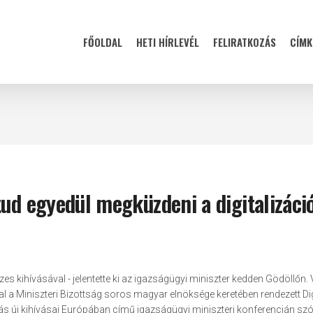
FŐOLDAL
HETI HÍRLEVÉL
FELIRATKOZÁS
CÍMK
tud egyedül megküzdeni a digitalizáci
es kihívásával - jelentette ki az igazságügyi miniszter kedden Gödöllőn.
l a Miniszteri Bizottság soros magyar elnöksége keretében rendezett Dig
ás új kihívásai Európában című igazságügyi miniszteri konferencián szóla