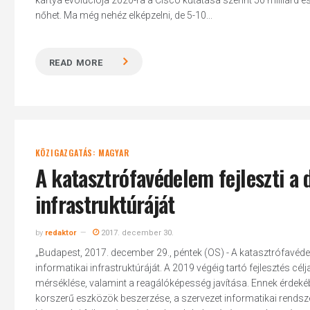
kártya evolúciója 2020-ra a Cisco kutatása szerint 50 milliárd
nőhet. Ma még nehéz elképzelni, de 5-10...
READ MORE
KÖZIGAZGATÁS: MAGYAR
A katasztrófavédelem fejleszti a
infrastruktúráját
by
redaktor
2017. december 30.
„Budapest, 2017. december 29., péntek (OS) - A katasztrófavéde
informatikai infrastruktúráját. A 2019 végéig tartó fejlesztés 
mérséklése, valamint a reagálóképesség javítása. Ennek érdekében
korszerű eszközök beszerzése, a szervezet informatikai rendsz