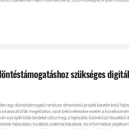
 eszköz csatlakozik majd mobilhálózatra, 2025-re pedig ez a szám többs
 döntéstámogatáshoz szükséges digitál
lem egy döntéstámogató rendszer elnevezésű projekt keretén belül fejles
célja a katasztrófák megelőzése, azok bekövetkezése esetén a következmé
 a projekt több területet céloz meg, a fejlesztés különböző részekből ál
erének fejlesztése, továbbá szakmai képzések. Az informatikai objektu