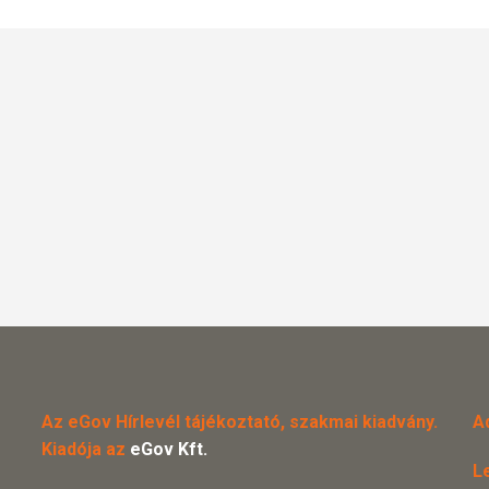
Az eGov Hírlevél tájékoztató, szakmai kiadvány.
A
Kiadója az
eGov Kft.
L