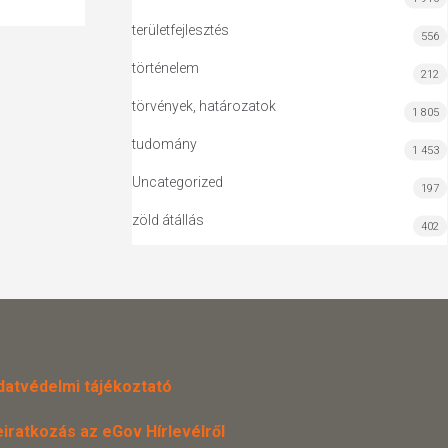
területfejlesztés
556
történelem
212
törvények, határozatok
1 805
tudomány
1 453
Uncategorized
197
zöld átállás
402
datvédelmi tájékoztató
eiratkozás az eGov Hírlevélről