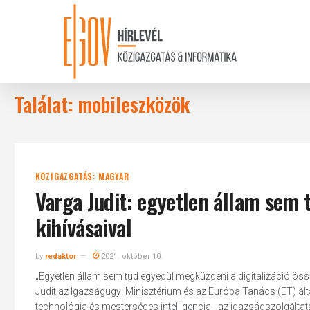
Skip
to
main
content
Találat: mobileszközök
KÖZIGAZGATÁS: MAGYAR
Varga Judit: egyetlen állam sem 
kihívásaival
by
redaktor
2021. október 10.
„Egyetlen állam sem tud egyedül megküzdeni a digitalizáció össz
Judit az Igazságügyi Minisztérium és az Európa Tanács (ET) álta
technológia és mesterséges intelligencia - az igazságszolgáltat