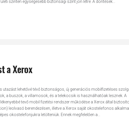
leti szinten egységesebb biztonsági szint jön létre. A döntések...
t a Xerox
s utazást lehetővé tévő biztonságos, új generációs mobilfizetéses szolg
, a buszok, a villamosok, és a telekocsik is használhatóak lesznek. A
ékenyebbé tevő mobil fizetési rendszer működése a Xerox által biztosíto
on) leolvasó berendezésen, illetve a Xerox saját okostelefonos alkalm
pes okostelefonjukra letölteniük. Ennek megfelelően a...