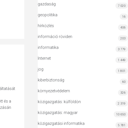
gazdaság
7 020
geopolitika
16
hírközlés
406
információ röviden
203
informatika
3 779
Internet
1 449
jog
1 801
kiberbiztonság
60
áltatását
környezetvédelem
326
tt és a
közigazgatás: külföldön
2 319
azásán
közigazgatás: magyar
10 650
közigazgatási informatika
5 781