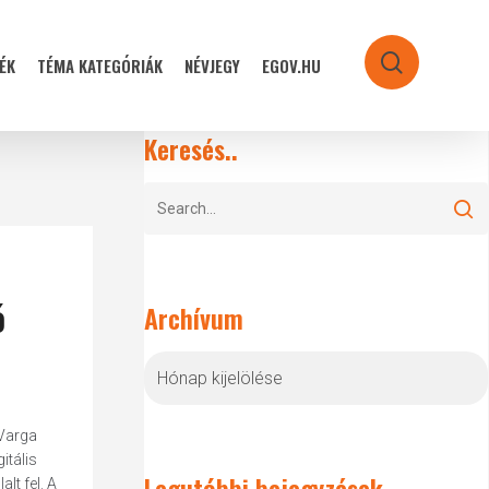
ÉK
TÉMA KATEGÓRIÁK
NÉVJEGY
EGOV.HU
search
Keresés..
ó
Archívum
Archívum
 Varga
itális
Legutóbbi bejegyzések
lt fel. A