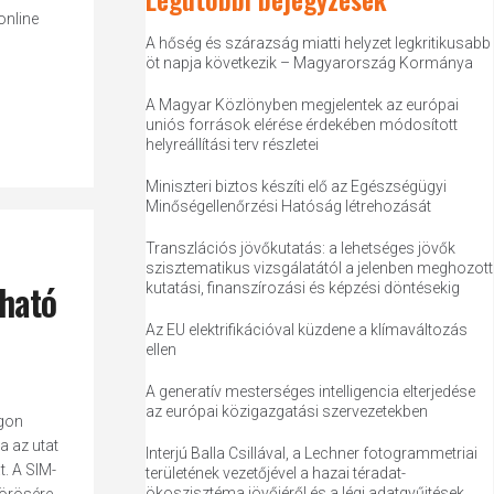
online
A hőség és szárazság miatti helyzet legkritikusabb
öt napja következik – Magyarország Kormánya
A Magyar Közlönyben megjelentek az európai
uniós források elérése érdekében módosított
helyreállítási terv részletei
Miniszteri biztos készíti elő az Egészségügyi
Minőségellenőrzési Hatóság létrehozását
Transzlációs jövőkutatás: a lehetséges jövők
szisztematikus vizsgálatától a jelenben meghozott
lható
kutatási, finanszírozási és képzési döntésekig
Az EU elektrifikációval küzdene a klímaváltozás
ellen
A generatív mesterséges intelligencia elterjedése
az európai közigazgatási szervezetekben
ágon
a az utat
Interjú Balla Csillával, a Lechner fotogrammetriai
t. A SIM-
területének vezetőjével a hazai téradat-
ökoszisztéma jövőjéről és a légi adatgyűjtések