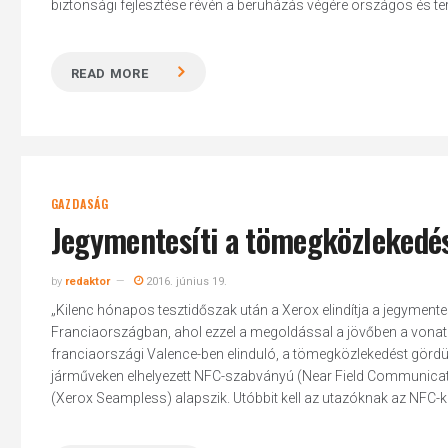
biztonsági fejlesztése révén a beruházás végére országos és terü
READ MORE
GAZDASÁG
Jegymentesíti a tömegközlekedés
by
redaktor
2016. június 19.
„Kilenc hónapos tesztidőszak után a Xerox elindítja a jegymente
Franciaországban, ahol ezzel a megoldással a jövőben a vonatok
franciaországi Valence-ben elinduló, a tömegközlekedést gördül
járműveken elhelyezett NFC-szabványú (Near Field Communicati
(Xerox Seampless) alapszik. Utóbbit kell az utazóknak az NFC-ké