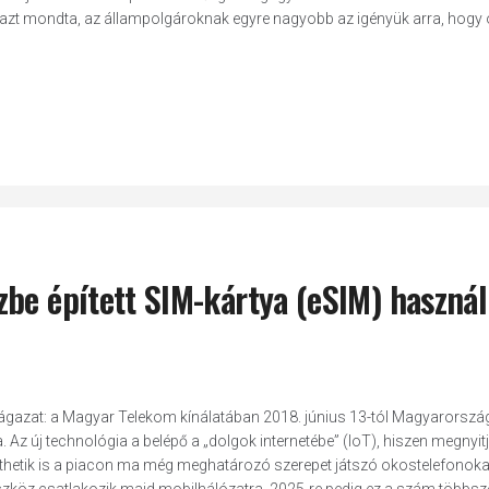
 azt mondta, az állampolgároknak egyre nagyobb az igényük arra, hogy 
zbe épített SIM-kártya (eSIM) haszná
ágazat: a Magyar Telekom kínálatában 2018. június 13-tól Magyarorsz
Az új technológia a belépő a „dolgok internetébe” (IoT), hiszen megnyitj
esíthetik is a piacon ma még meghatározó szerepet játszó okostelefonoka