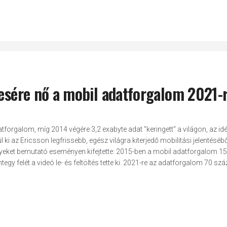
resére nő a mobil adatforgalom 2021-
tforgalom, míg 2014 végére 3,2 exabyte adat "keringett" a világon, az id
 ki az Ericsson legfrissebb, egész világra kiterjedő mobilitási jelentésébő
eket bemutató eseményen kifejtette: 2015-ben a mobil adatforgalom 15
 felét a videó le- és feltöltés tette ki. 2021-re az adatforgalom 70 szá