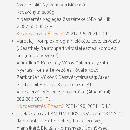
Nyertes: 4iG Nyilvánosan Működő
Részvénytársaság
A beszerzés végleges összértéke (ÁFA nélkül):
2.337.500.000,- Ft
Közbeszerzési Értesítő
: 2021/196, 2021.10.11.
Városfejl. komplex program előkészítése, tervezés
(„Keszthely Balatonpart városfejlesztési komplex
program tervezése”)
Ajánlatkérő: Keszthely Város Önkormányzata
Nyertes: Forma Tervező és Fővállalkozó
Zártkörűen Működő Részvénytársaság; Arker
Stúdió Építészeti és Kereskedelmi Kft.
A beszerzés végleges összértéke (ÁFA nélkül):
202.386.000,- Ft
Közbeszerzési Értesítő
: 2021/198, 2021.10.13.
Tájékoztató az EKM01MSLIC21 KM szerinti KM2-ről
(Microsoft licenctermékek, Tisztaszoftver)
Ajánlatkérő: Digitális Kormányzati Ügynökség