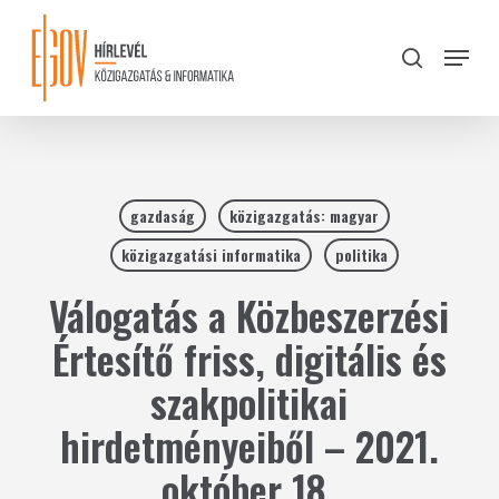
Skip
to
Menu
search
main
Close
content
Menu
gazdaság
közigazgatás: magyar
közigazgatási informatika
politika
Válogatás a Közbeszerzési
Értesítő friss, digitális és
szakpolitikai
hirdetményeiből – 2021.
október 18.