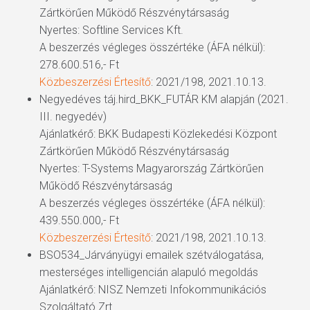
Zártkörűen Működő Részvénytársaság
Nyertes: Softline Services Kft.
A beszerzés végleges összértéke (ÁFA nélkül):
278.600.516,- Ft
Közbeszerzési Értesítő
: 2021/198, 2021.10.13.
Negyedéves táj.hird_BKK_FUTÁR KM alapján (2021.
III. negyedév)
Ajánlatkérő: BKK Budapesti Közlekedési Központ
Zártkörűen Működő Részvénytársaság
Nyertes: T-Systems Magyarország Zártkörűen
Működő Részvénytársaság
A beszerzés végleges összértéke (ÁFA nélkül):
439.550.000,- Ft
Közbeszerzési Értesítő
: 2021/198, 2021.10.13.
BSO534_Járványügyi emailek szétválogatása,
mesterséges intelligencián alapuló megoldás
Ajánlatkérő: NISZ Nemzeti Infokommunikációs
Szolgáltató Zrt.