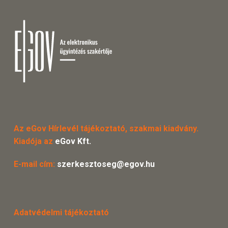
Az eGov Hírlevél tájékoztató, szakmai kiadvány.
Kiadója az
eGov Kft.
E-mail cím:
szerkesztoseg@egov.hu
Adatvédelmi tájékoztató