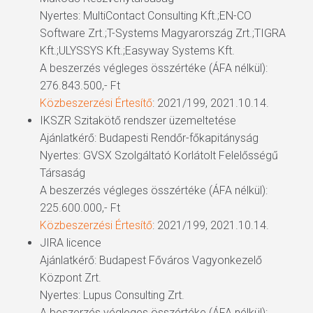
Nyertes: MultiContact Consulting Kft.;EN-CO
Software Zrt.;T-Systems Magyarország Zrt.;TIGRA
Kft.;ULYSSYS Kft.;Easyway Systems Kft.
A beszerzés végleges összértéke (ÁFA nélkül):
276.843.500,- Ft
Közbeszerzési Értesítő
: 2021/199, 2021.10.14.
IKSZR Szitakötő rendszer üzemeltetése
Ajánlatkérő: Budapesti Rendőr-főkapitányság
Nyertes: GVSX Szolgáltató Korlátolt Felelősségű
Társaság
A beszerzés végleges összértéke (ÁFA nélkül):
225.600.000,- Ft
Közbeszerzési Értesítő
: 2021/199, 2021.10.14.
JIRA licence
Ajánlatkérő: Budapest Főváros Vagyonkezelő
Központ Zrt.
Nyertes: Lupus Consulting Zrt.
A beszerzés végleges összértéke (ÁFA nélkül):