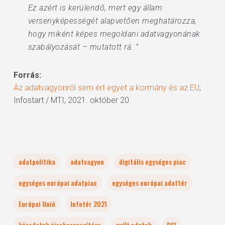
Ez azért is kerülendő, mert egy állam
versenyképességét alapvetően meghatározza,
hogy miként képes megoldani adatvagyonának
szabályozását – mutatott rá. ”
Forrás:
Az adatvagyonról sem ért egyet a kormány és az EU
;
Infostart / MTI; 2021. október 20.
adatpolitika
adatvagyon
digitális egységes piac
egységes európai adatpiac
egységes európai adattér
Európai Unió
Infotér 2021
közadatok újrahasznosítása
nyílt adatok
PSI