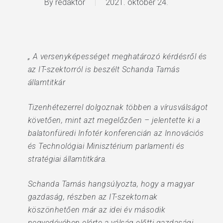
By
redaktor
2021. október 24.
„ A versenyképességet meghatározó kérdésről és
az IT-szektorról is beszélt Schanda Tamás
államtitkár
Tizenhétezerrel dolgoznak többen a vírusválságot
követően, mint azt megelőzően – jelentette ki a
balatonfüredi Infotér konferencián az Innovációs
és Technológiai Minisztérium parlamenti és
stratégiai államtitkára.
Schanda Tamás hangsúlyozta, hogy a magyar
gazdaság, részben az IT-szektornak
köszönhetően már az idei év második
negyedévében elérte a válság előtti gazdasági