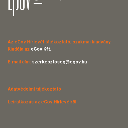
Az eGov Hírlevél tájékoztató, szakmai kiadvány.
Kiadója az
eGov Kft.
E-mail cím:
szerkesztoseg@egov.hu
Adatvédelmi tájékoztató
Leiratkozás az eGov Hírlevélről