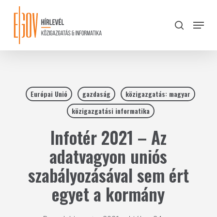
Skip
to
Menu
search
main
Close
content
Menu
Európai Unió
gazdaság
közigazgatás: magyar
közigazgatási informatika
Infotér 2021 – Az
adatvagyon uniós
szabályozásával sem ért
egyet a kormány