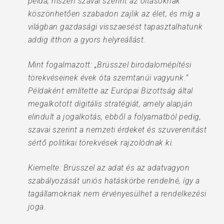
példa, hiszen szavai szerint az oltásoknak
köszönhetően szabadon zajlik az élet, és míg a
világban gazdasági visszaesést tapasztalhatunk
addig itthon a gyors helyreállást.
Mint fogalmazott: „Brüsszel birodalomépítési
törekvéseinek évek óta szemtanúi vagyunk.”
Példaként említette az Európai Bizottság által
megalkotott digitális stratégiát, amely alapján
elindult a jogalkotás, ebből a folyamatból pedig,
szavai szerint a nemzeti érdeket és szuverenitást
sértő politikai törekvések rajzolódnak ki.
Kiemelte: Brüsszel az adat és az adatvagyon
szabályozását uniós hatáskörbe rendelné, így a
tagállamoknak nem érvényesülhet a rendelkezési
joga.