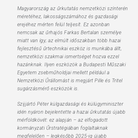
Magyarország az űrkutatás nemzetközi színterén
méretéhez, lakosságszámához és gazdasági
erejéhez mérten felül teljesít. Ez azonban
nemcsak az űrhajós Farkas Bertalan személye
miatt van így; az elmúlt időszakban több hazai
fejlesztésű űrtechnikai eszköz is munkába állt,
nemzetközi szakmai ismertséget hozva ezzel
hazánknak. Ilyen eszközök a Budapesti Műszaki
Egyetem zsebműholdjai mellett például a
Nemzetközi Űrállomást is megjárt Pille és Tritel
sugárzásmérő eszközök is.
Szijjártó Péter külgazdasági és külügyminiszter
idén nyáron bejelentette a hazai űrkutatás újabb
mérföldkövét: ez alapján – az elfogadott
kormányzati Űrstratégiában foglaltaknak
megfelelően – legkésőbb 2025-ig újabb