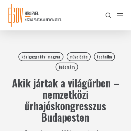
Skip
to
Menu
search
main
Close
content
Menu
közigazgatás: magyar
művelődés
technika
tudomány
Akik jártak a világűrben –
nemzetközi
űrhajóskongresszus
Budapesten