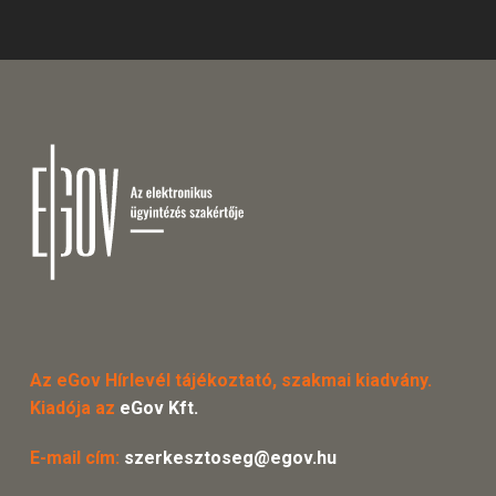
Az eGov Hírlevél tájékoztató, szakmai kiadvány.
Kiadója az
eGov Kft.
E-mail cím:
szerkesztoseg@egov.hu