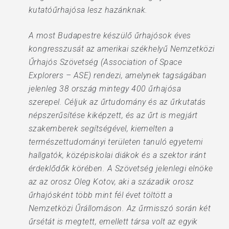
kutatóűrhajósa lesz hazánknak.
A most Budapestre készülő űrhajósok éves
kongresszusát az amerikai székhelyű Nemzetközi
Űrhajós Szövetség (Association of Space
Explorers – ASE) rendezi, amelynek tagságában
jelenleg 38 ország mintegy 400 űrhajósa
szerepel. Céljuk az űrtudomány és az űrkutatás
népszerűsítése kiképzett, és az űrt is megjárt
szakemberek segítségével, kiemelten a
természettudományi területen tanuló egyetemi
hallgatók, középiskolai diákok és a szektor iránt
érdeklődők körében. A Szövetség jelenlegi elnöke
az az orosz Oleg Kotov, aki a századik orosz
űrhajósként több mint fél évet töltött a
Nemzetközi Űrállomáson. Az űrmisszó során két
űrsétát is megtett, emellett társa volt az egyik