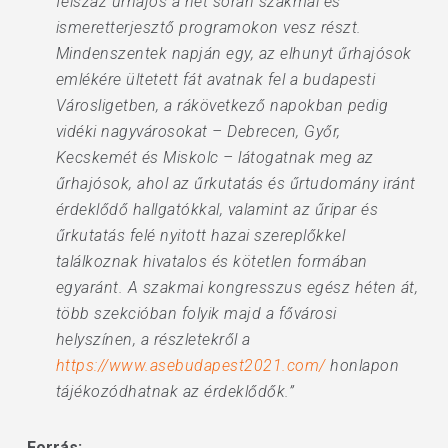
félszáz űrhajós a hét során szakmai és
ismeretterjesztő programokon vesz részt.
Mindenszentek napján egy, az elhunyt űrhajósok
emlékére ültetett fát avatnak fel a budapesti
Városligetben, a rákövetkező napokban pedig
vidéki nagyvárosokat – Debrecen, Győr,
Kecskemét és Miskolc – látogatnak meg az
űrhajósok, ahol az űrkutatás és űrtudomány iránt
érdeklődő hallgatókkal, valamint az űripar és
űrkutatás felé nyitott hazai szereplőkkel
találkoznak hivatalos és kötetlen formában
egyaránt. A szakmai kongresszus egész héten át,
több szekcióban folyik majd a fővárosi
helyszínen, a részletekről a
https://www.asebudapest2021.com/
honlapon
tájékozódhatnak az érdeklődők.”
Forrás: