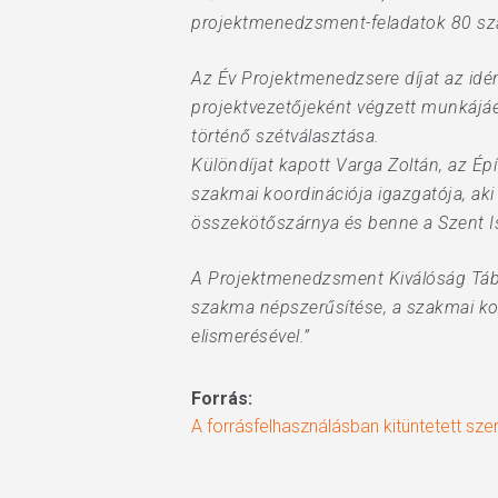
projektmenedzsment-feladatok 80 száz
Az Év Projektmenedzsere díjat az idén
projektvezetőjeként végzett munkájá
történő szétválasztása.
Különdíjat kapott Varga Zoltán, az Épí
szakmai koordinációja igazgatója, ak
összekötőszárnya és benne a Szent I
A Projektmenedzsment Kiválóság Táb
szakma népszerűsítése, a szakmai ko
elismerésével.”
Forrás:
A forrásfelhasználásban kitüntetett s