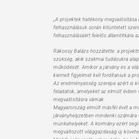
„A projektek hatékony megvalósítása k
felhasználásuk során kitüntetett sz
Hit enter to search or ESC to close
felhasználásáért felelős államtitkára
Rákossy Balázs hozzátette: a projekt
szükség, akik szakmai tudásukra alap
működését. Amikor a járvány és a vil
kiemelt figyelmet kell fordítaniuk a 
Az eredményesség szerepe azért is kie
feladatok, amelyeket az elmúlt évben 
megvalósításra várnak.
Magyarország elmúlt másfél évét a ma
járványhelyzetben mindenki számára vil
munkahelyeket. A kormány ezért segít
megváltozott világgazdaság új követ