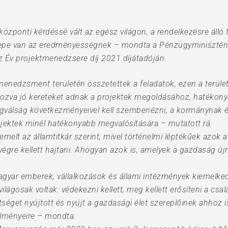
özponti kérdéssé vált az egész világon, a rendelkezésre álló 
erepe van az eredményességnek – mondta a Pénzügyminisztéri
 az Év projektmenedzsere díj 2021 díjátadóján.
menedzsment területén összetettek a feladatok, ezen a terüle
ozva jó kereteket adnak a projektek megoldásához, hatékony
ágválság következményeivel kell szembenézni, a kormánynak és
projektek minél hatékonyabb megvalósítására – mutatott rá.
melt az államtitkár szerint, mivel történelmi léptékűek azok
végre kellett hajtani. Ahogyan azok is, amelyek a gazdaság új
gyar emberek, vállalkozások és állami intézmények kiemelkedő
ágosak voltak: védekezni kellett, meg kellett erősíteni a csal
séget nyújtott és nyújt a gazdasági élet szereplőinek ahhoz i
elményeire – mondta.