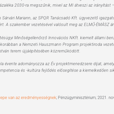
aléka 2030-ra megszűnik, mivel az MI átveszi az irányítást –
 Sárvári Mariann, az SPQR Tanácsadó Kft. ügyvezető igazgatój
ért. A szakember vezetésével valósult meg az ELMŰ-ÉMÁSZ ár
tésügyi Minőségellenőrző Innovációs NKft. kiemelt állami beruh
i korábban a Nemzeti Hauszmann Program projektiroda vezetőj
stván terem újjáépítésében közreműködött.
la évente adományozza az Év projektmenedzsere díjat, amel
mpetencia és -kultúra fejlődés elősegítése a kiemelkedően s
zerepe van az eredményességnek
; Pénzügyminisztérium; 2021. n