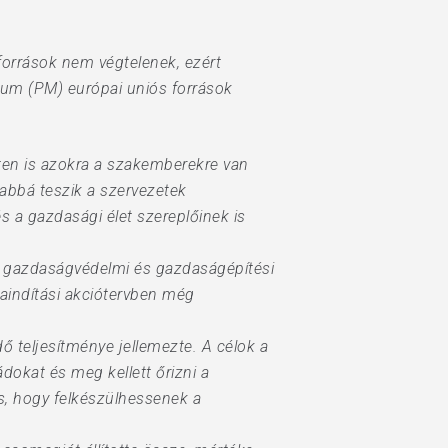
források nem végtelenek, ezért
um (PM) európai uniós források
ten is azokra a szakemberekre van
abbá teszik a szervezetek
 a gazdasági élet szereplőinek is
 a gazdaságvédelmi és gazdaságépítési
raindítási akciótervben még
 teljesítménye jellemezte. A célok a
ádokat és meg kellett őrizni a
s, hogy felkészülhessenek a