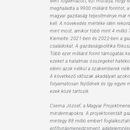
Mint fogalmazott, ezt mutatja, hogy 
meghaladta a 9900 milliárd forintot, 
magyar gazdaság teljesítménye már mo
kell. A növekedés mértéke idén rekor
mint most, amikor több mint 4 millió
Kiemelte: 2021-ben és 2022-ben a gazda
családokat. A gazdaságpolitika fóku
Több ezer milliárd forint támogatás k
ezeket a hatalmas összegeket hatékony
elérni azok nélkül a szakemberek nélkü
A következő időszak akadályait azokr
folyamatosan fejlődnek és így egyre
ezek közé tartozik.
Cserna József, a Magyar Projektmened
mindennapokra. A projektorientált gaz
mintegy 88 millió embert foglalkoztatn
erőforrásmenedzsment, adatelemzésre 