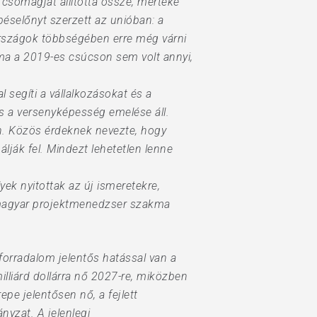
csomagját állította össze, mértéke
péselőnyt szerzett az unióban: a
országok többségében erre még várni
áma a 2019-es csúcson sem volt annyi,
 segíti a vállalkozásokat és a
 a versenyképesség emelése áll.
en. Közös érdeknek nevezte, hogy
ják fel. Mindezt lehetetlen lenne
k nyitottak az új ismeretekre,
a magyar projektmenedzser szakma
forradalom jelentős hatással van a
lliárd dollárra nő 2027-re, miközben
pe jelentősen nő, a fejlett
nyzat. A jelenlegi