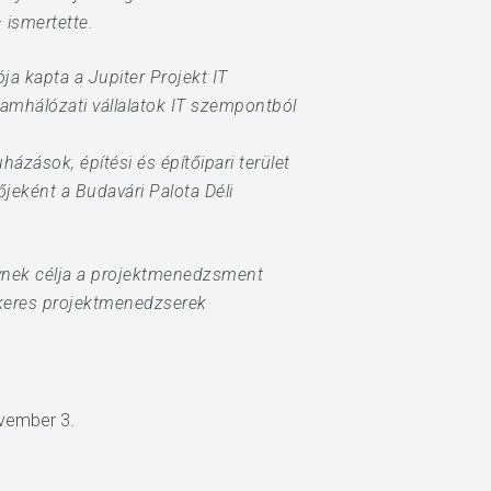
 ismertette.
a kapta a Jupiter Projekt IT
amhálózati vállalatok IT szempontból
ázások, építési és építőipari terület
eként a Budavári Palota Déli
ynek célja a projektmenedzsment
ikeres projektmenedzserek
ovember 3.