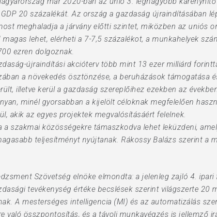
Magyarország már 2020-ban az unió 3. legnagyobb kárenyhítő 
a GDP 20 százalékát. Az ország a gazdaság újraindításában lé
st meghaladja a járvány előtti szintet, miközben az uniós 
d magas lehet, elérheti a 7-7,5 százalékot, a munkahelyek sz
 700 ezren dolgoznak.
ság-újraindítási akcióterv több mint 13 ezer milliárd forinttal
szában a növekedés ösztönzése, a beruházások támogatása és
erült, illetve kerül a gazdaság szereplőihez ezekben az évekb
an, minél gyorsabban a kijelölt céloknak megfelelően használ
l, akik az egyes projektek megvalósításáért felelnek.
a a szakmai közösségekre támaszkodva lehet leküzdeni, amelye
 magasabb teljesítményt nyújtanak. Rákossy Balázs szerint 
zsment Szövetség elnöke elmondta: a jelenleg zajló 4. ipari 
dasági tevékenység értéke becslések szerint világszerte 20 mi
ak. A mesterséges intelligencia (MI) és az automatizálás szere
való összpontosítás, és a távoli munkavégzés is jellemző irá