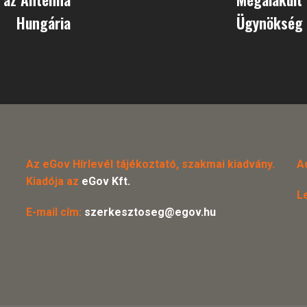
Hungária
Ügynökség N
Az eGov Hírlevél tájékoztató, szakmai kiadvány.
A
Kiadója az
eGov Kft.
L
E-mail cím:
szerkesztoseg@egov.hu