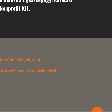
onprofit Kft.
datvédelmi tájékoztató
eiratkozás az eGov Hírlevélről