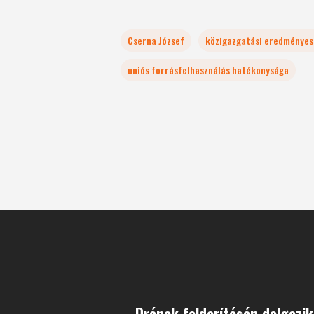
Cserna József
közigazgatási eredményes
uniós forrásfelhasználás hatékonysága
Drónok felderítésén dolgozi