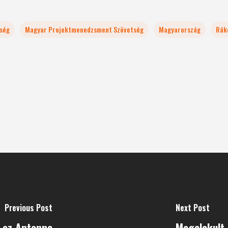
ség
Magyar Projektmenedzsment Szövetség
Magyarország
Rák
Previous Post
Next Post
k az Antenna
Megalakult 