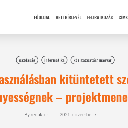
FŐOLDAL
HETI HÍRLEVÉL
FELIRATKOZÁS
CÍMK
gazdaság
informatika
közigazgatás: magyar
használásban kitüntetett sz
yességnek – projektmen
By
redaktor
2021. november 7.